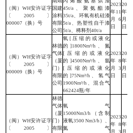
南靖
丙烯酸氨基烘漆
2023
2026
（闽）WH安许证字
国建
45t/a、聚氨酯漆
年11
年5
〔2005〕
涂料
35t/a、环氧有机硅漆
月6
月29
000007（换）号
有限
5t/a、热塑性自干漆
日
日
公司
5t/a、稀释剂40t/a
氧[压缩的或液化
林德
的]1800Nm³/h、氮
气体
[压缩的或液化
2023
2026
（闽）WH安许证字
（厦
的]4500Nm³/h、氩
年8
年8
〔2005〕
门）
[压缩的或液化
月3
月2
000009（换）号
有限
的]75Nm³/h、氢气
日
日
公司
1900Nm³/h、混合气
662424瓶/年
林德
气体
氧气
（厦
15000Nm3/h（含制
2023
2026
（闽）WH安许证字
门）
液氧3500 Nm3/h）、
年8
年8
〔2005〕
有限
氮气
月3
月2