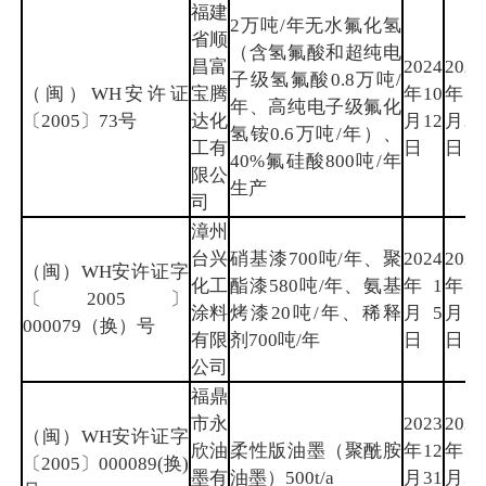
福建
2万吨/年无水氟化氢
省顺
（含氢氟酸和超纯电
昌富
2024
2026
子级氢氟酸0.8万吨/
（闽）WH安许证
宝腾
年10
年9
年、高纯电子级氟化
〔2005〕73号
达化
月12
月22
氢铵0.6万吨/年）、
工有
日
日
40%氟硅酸800吨/年
限公
生产
司
漳州
台兴
硝基漆700吨/年、聚
2024
2026
（闽）WH安许证字
化工
酯漆580吨/年、氨基
年1
年11
〔2005〕
涂料
烤漆20吨/年、稀释
月5
月16
000079（换）号
有限
剂700吨/年
日
日
公司
福鼎
市永
2023
2026
（闽）WH安许证字
欣油
柔性版油墨（聚酰胺
年12
年12
〔2005〕000089(换)
墨有
油墨）500t/a
月31
月30