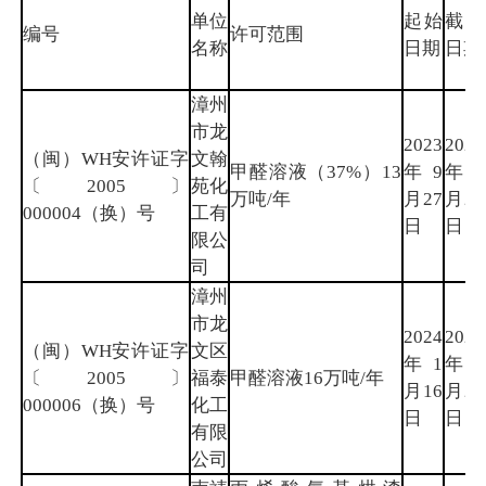
单位
起始
截止
编号
许可范围
名称
日期
日期
漳州
市龙
2023
2026
（闽）WH安许证字
文翰
甲醛溶液（37%）13
年9
年6
〔2005〕
苑化
万吨/年
月27
月28
000004（换）号
工有
日
日
限公
司
漳州
市龙
2024
2026
（闽）WH安许证字
文区
年1
年5
〔2005〕
福泰
甲醛溶液16万吨/年
月16
月29
000006（换）号
化工
日
日
有限
公司