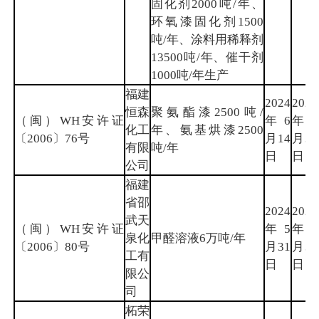
固化剂2000吨/年、
环氧漆固化剂1500
吨/年、涂料用稀释剂
13500吨/年、催干剂
1000吨/年生产
福建
2024
2027
恒森
聚氨酯漆2500吨/
（闽）WH安许证
年6
年5
化工
年、氨基烘漆2500
〔2006〕76号
月14
月30
有限
吨/年
日
日
公司
福建
省邵
2024
2027
武天
（闽）WH安许证
年5
年5
泉化
甲醛溶液6万吨/年
〔2006〕80号
月31
月30
工有
日
日
限公
司
柘荣