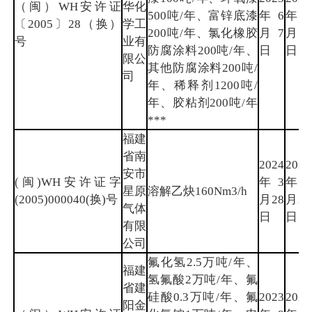
（闽）WH安许证
华化
500吨/年、富锌底漆
年6
年6
〔2005〕28（换）
学工
200吨/年、氯化橡胶
月7
月6
号
业有
防腐涂料200吨/年、
日
日
限公
其他防腐涂料200吨/
司
年、稀释剂1200吨/
年、胶粘剂200吨/年
***
福建
省南
2024
2026
安市
(闽)WH安许证字
年3
年9
星原
溶解乙炔160Nm3/h
(2005)000040(换)号
月28
月20
气体
日
日
有限
公司
氟化氢2.5万吨/年、
福建
氢氟酸2万吨/年、氟
省建
硅酸0.3万吨/年、氟
2023
2026
阳金