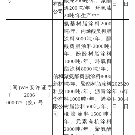
号
酸漆200吨/年、聚酯
有限
日
日
漆200吨/年、环氧漆
公司
20吨/年生产***
氨基树脂涂料2000
吨/年、丙烯酸类树脂
涂料5000吨/年、醇
酸树脂涂料2000吨/
年、酚醛树脂涂料
1000吨/年、环氧树
脂涂料8000吨/年、
信和
聚氨酯树脂涂料8000
新材
吨/年、聚酯树脂涂料
2025
2028
（闽)WH安许证字
料股
1000吨/年、沥青涂
年6
年6
〔2006〕
份有
料1000吨/年、烯类
月30
月26
000075（换）号
限公
树脂涂料500吨/年、
日
日
司
橡胶涂料1500吨/
年、元素有机涂料
2000吨/年、聚氨酯