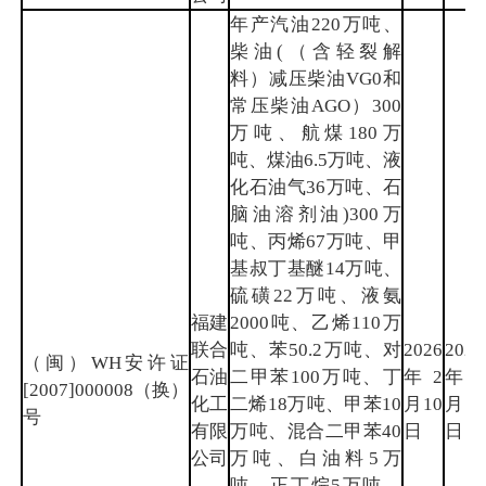
年产汽油220万吨、
柴油(（含轻裂解
料）减压柴油VG0和
常压柴油AGO）300
万吨、航煤180万
吨、煤油6.5万吨、液
化石油气36万吨、石
脑油溶剂油)300万
吨、丙烯67万吨、甲
基叔丁基醚14万吨、
硫磺22万吨、液氨
福建
2000吨、乙烯110万
联合
吨、苯50.2万吨、对
2026
2029
（闽）WH安许证
石油
二甲苯100万吨、丁
年2
年2
[2007]000008（换）
化工
二烯18万吨、甲苯10
月10
月9
号
有限
万吨、混合二甲苯40
日
日
公司
万吨、白油料5万
吨、正丁烷5万吨、