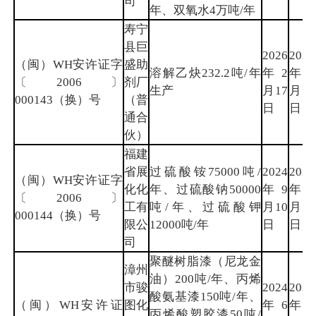
司
年、双氧水4万吨/年
寿宁
县巨
2026
2029
（闽）WH安许证字
盛助
溶解乙炔232.2吨/年
年2
年2
〔2006〕
剂厂
生产
月17
月16
000143（换）号
（普
日
日
通合
伙）
福建
省展
过硫酸铵75000吨/
2024
2027
（闽）WH安许证字
化化
年、过硫酸钠50000
年9
年9
〔2006〕
工有
吨/年、过硫酸钾
月10
月9
000144（换）号
限公
12000吨/年
日
日
司
聚醚树脂漆（尼龙金
漳州
油）200吨/年、丙烯
市骏
2024
2027
酸氨基漆150吨/年、
（闽）WH安许证
图化
年6
年5
丙烯酸塑胶漆50吨/