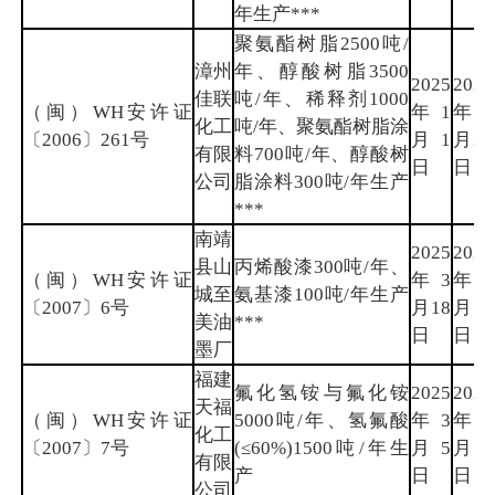
年生产***
聚氨酯树脂2500吨/
漳州
年、醇酸树脂3500
2025
2027
佳联
吨/年、稀释剂1000
（闽）WH安许证
年1
年12
化工
吨/年、聚氨酯树脂涂
〔2006〕261号
月1
月31
有限
料700吨/年、醇酸树
日
日
公司
脂涂料300吨/年生产
***
南靖
2025
2028
县山
丙烯酸漆300吨/年、
（闽）WH安许证
年3
年3
城至
氨基漆100吨/年生产
〔2007〕6号
月18
月5
美油
***
日
日
墨厂
福建
氟化氢铵与氟化铵
2025
2028
天福
（闽）WH安许证
5000吨/年、氢氟酸
年3
年3
化工
〔2007〕7号
(≤60%)1500吨/年生
月5
月4
有限
产
日
日
公司