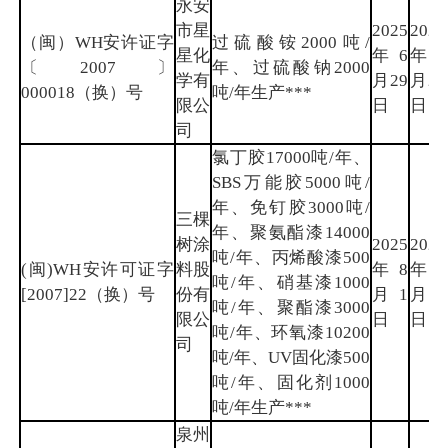
永安
市星
2025
2028
（闽）WH安许证字
过硫酸铵2000吨/
星化
年6
年6
〔2007〕
年、过硫酸钠2000
学有
月29
月28
000018（换）号
吨/年生产***
限公
日
日
司
氯丁胶17000吨/年、
SBS万能胶5000吨/
年、免钉胶3000吨/
三棵
年、聚氨酯漆14000
树涂
2025
2028
吨/年、丙烯酸漆500
(闽)WH安许可证字
料股
年8
年8
吨/年、硝基漆1000
[2007]22（换）号
份有
月1
月1
吨/年、聚酯漆3000
限公
日
日
吨/年、环氧漆10200
司
吨/年、UV固化漆500
吨/年、固化剂1000
吨/年生产***
泉州