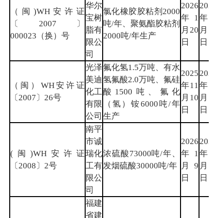
华尔
2026
2029
（闽)WH安许证
氯化橡胶胶粘剂2000
宝树
年1
年1
〔2007〕
吨/年、聚氨酯胶粘剂
脂有
月20
月19
000023（换）号
2000吨/年生产
限公
日
日
司
光泽
氟化氢1.5万吨、有水
2025
2028
美迪
氢氟酸2.0万吨、氟硅
（闽）WH安许证
年11
年11
化工
酸1500吨、氟化
〔2007〕26号
月10
月9
有限
（氢）铵6000吨/年
日
日
公司
生产
南平
市诚
2026
2029
(闽)WH安许证
瑞化
浓硫酸73000吨/年、
年1
年1
〔2008〕2号
工有
发烟硫酸30000吨/年
月9
月8
限公
日
日
司
福建
省建