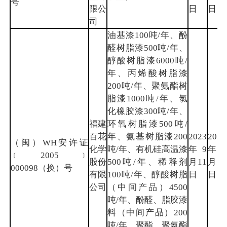
号
限公
日
日
司
油基漆100吨/年、酚
醛树脂漆500吨/年、
醇酸树脂漆6000吨/
年、丙烯酸树脂漆
200吨/年、聚氨酯树
脂漆1000吨/年、氯
化橡胶漆300吨/年、
福建
环氧树脂漆500吨/
百花
年、氨基树脂漆200
2023
2026
（闽）WH安许证
化学
吨/年、有机硅高温漆
年9
年9
﹝2005﹞
股份
500吨/年、稀释剂
月11
月10
000098（换）号
有限
100吨/年、醇酸树脂
日
日
公司
（中间产品）4500
吨/年、酚醛、脂胶漆
料（中间产品）200
吨/年、聚酯、聚氨酯