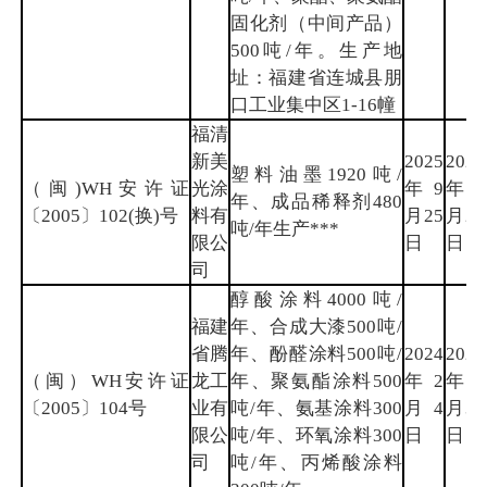
固化剂（中间产品）
500吨/年。生产地
址：福建省连城县朋
口工业集中区1-16幢
福清
新美
2025
2028
塑料油墨1920吨/
（闽)WH安许证
光涂
年9
年9
年、成品稀释剂480
〔2005〕102(换)号
料有
月25
月24
吨/年生产***
限公
日
日
司
醇酸涂料4000吨/
福建
年、合成大漆500吨/
省腾
年、酚醛涂料500吨/
2024
2026
（闽）WH安许证
龙工
年、聚氨酯涂料500
年2
年12
〔2005〕104号
业有
吨/年、氨基涂料300
月4
月30
限公
吨/年、环氧涂料300
日
日
司
吨/年、丙烯酸涂料