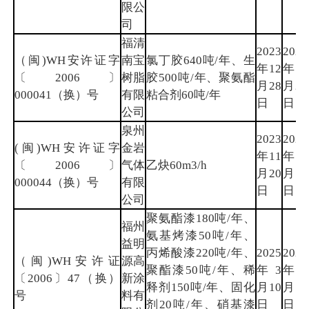
限公
司
福清
2023
2026
（闽)WH安许证字
南宝
氯丁胶640吨/年、生
年12
年12
〔2006〕
树脂
胶500吨/年、聚氨酯
月28
月27
000041（换）号
有限
粘合剂60吨/年
日
日
公司
泉州
2023
2026
(闽)WH安许证字
金岩
年11
年11
〔2006〕
气体
乙炔60m3/h
月20
月19
000044（换）号
有限
日
日
公司
聚氨酯漆180吨/年、
福州
氨基烤漆50吨/年、
益明
丙烯酸漆220吨/年、
2025
2028
（闽)WH安许证
源高
聚酯漆50吨/年、稀
年3
年3
〔2006〕47（换）
新涂
释剂150吨/年、固化
月10
月9
号
料有
剂20吨/年、硝基漆
日
日