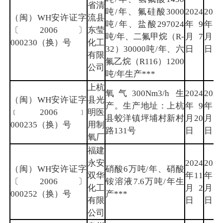
省清
吨/年、氟硅酸3000
2024
2027
（闽）WH安许证字
流县
吨/年、盐酸297024
年9
年9
〔2006〕
东莹
吨/年、二氟甲烷（R-
月7
月6
000230（换）号
化工
32）30000吨/年、六
日
日
有限
氟乙烷（R116）1200
公司
吨/年生产***
上杭
氧气300Nm3/h 生
2024
2027
（闽）WH安许证字
县光
产。生产地址：上杭
年9
年9
﹝2006﹞
明医
县蛟洋镇坪埔村新村
月20
月16
000235（换）号
用制
路131号
日
日
氧厂
福建
永安
2024
2027
（闽）WH安许证字
硝酸6万吨/年、硝酸
双华
年11
年11
〔2006〕
铵溶液7.6万吨/年生
化工
月2
月1
000252（换）号
产***
有限
日
日
公司