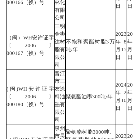
000166（换）号
林化
日
日
有限
公司
三明
金狮
2023
2026
（闽）WH安许证字
达树
不饱和聚酯树脂3万
年8
年7
〔2006〕
脂有
吨/年
月15
月13
000167（换）号
限公
日
日
司
晋江
市三
2024
2027
(闽)WH安许证字
友涂
年2
年2
〔2006〕
料油
聚氨酯油墨300吨/年
月10
月9
000180（换）号
墨有
日
日
限公
司
泉州
聚氨酯树脂3000吨、
市昊
2023
2026