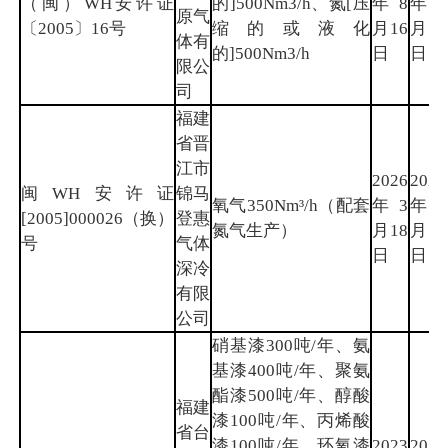
（闽）WH安许证
的]500Nm3/h、氮[压
年8
年8
原气
〔2005〕16号
缩的或液化
月16
月2
体有
的]500Nm3/h
日
日
限公
司
福建
省晋
江市
2026
2026
闽WH安许证
锦马
氧气350Nm³/h（配套
年3
年8
[2005]000026（换）
登惠
氮气生产）
月18
月2
号
气体
日
日
深冷
有限
公司
硝基漆300吨/年、氨
基漆400吨/年、聚氨
酯漆500吨/年、醇酸
福建
漆100吨/年、丙烯酸
省台
漆100吨/年、环氧漆
2023
2026