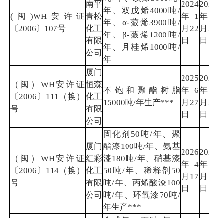
南平
2024
2027
年、双戊烯4000吨/
(闽)WH安许证
青松
年1
年1
年、α-蒎烯3900吨/
〔2006〕107号
化工
月22
月21
年、β-蒎烯1200吨/
有限
日
日
年、月桂烯1000吨/
公司
年
厦门
2025
2028
（闽）WH安许证
恒森
不饱和聚酯树脂
年6
年6
〔2006〕111（换）
化工
15000吨/年生产***
月27
月26
号
有限
日
日
公司
固化剂50吨/年、聚
厦门
酯漆100吨/年、氨基
2026
2029
（闽）WH安许证
红彩
漆180吨/年、硝基漆
年4
年4
〔2006〕114（换）
化工
50吨/年、稀释剂50
月17
月16
号
有限
吨/年、丙烯酸漆100
日
日
公司
吨/年、环氧漆70吨/
年生产***