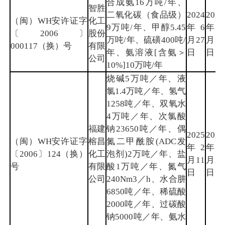
合成氨16万吨/年、
智胜
二氧化碳（食品级）
2024
2025
（闽）WH安许证字
化工
9万吨/年、甲醇5.45
年6
年12
〔2006〕
股份
万吨/年、硫磺400吨/
月27
月31
000117（换）号
有限
年、氨溶液[含氨＞
日
日
公司
10%]10万吨/年
烧碱5万吨／年、液
氯1.4万吨／年、氢气
1258吨／年、双氧水
4万吨／年、次氯酸
福建
钠23650吨／年、偶
2025
2026
（闽）WH安许证字
榕昌
氮二甲酰胺(ADC发
年2
年10
〔2006〕124（换）
化工
泡剂)2万吨／年、盐
月11
月26
号
有限
酸1万吨／年、氮气
日
日
公司
240Nm3／h、水合肼
6850吨／年、稀硫酸
2000吨／年、过碳酸
钠5000吨／年、氨水