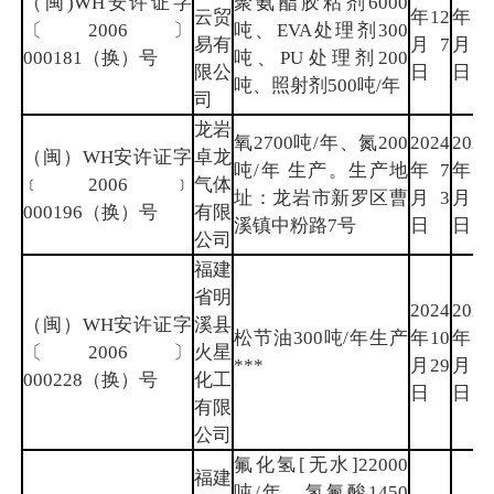
（闽)WH安许证字
聚氨酯胶粘剂6000
云贸
年12
年7
〔2006〕
吨、EVA处理剂300
易有
月7
月19
000181（换）号
吨、PU处理剂200
限公
日
日
吨、照射剂500吨/年
司
龙岩
氧2700吨/年、氮200
2024
2027
（闽）WH安许证字
卓龙
吨/年 生产。生产地
年7
年7
﹝2006﹞
气体
址：龙岩市新罗区曹
月3
月1
000196（换）号
有限
溪镇中粉路7号
日
日
公司
福建
省明
2024
2027
（闽）WH安许证字
溪县
松节油300吨/年生产
年10
年9
〔2006〕
火星
***
月29
月6
000228（换）号
化工
日
日
有限
公司
氟化氢[无水]22000
福建
吨/年、氢氟酸1450