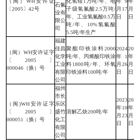
（闽）WH安许证
化氢铵1万吨/年、电
年9
年9
石氟
〔2005〕42号
子级氢氟酸2.5万吨/
月17
月16
业有
年、工业氢氟酸0.5万
日
日
限公
吨/年、10%氢氟酸
司
5.5吨/年生产
福建
佳昌
聚酯印铁涂料2000
2024
2026
（闽）WH安许证字
化学
吨/年、丙烯酸印铁涂
年1
年10
〔2005〕
工业
料1800吨/年、环氧
月26
月26
000046（换）号
有限
印铁涂料100吨/年
日
日
公司
福州
市长
2023
2026
（闽)WH安许证字
乐区
年10
年10
〔2005〕
盛竹
溶解乙炔200吨/年
月23
月22
000051（换）号
化工
日
日
有限
公司