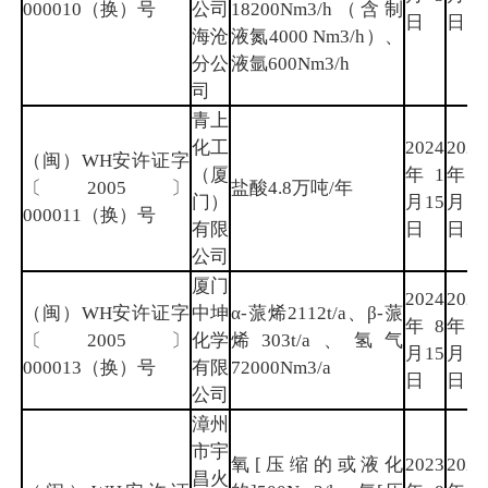
000010（换）号
公司
18200Nm3/h（含制
日
日
海沧
液氮4000 Nm3/h）、
分公
液氩600Nm3/h
司
青上
化工
2024
2026
（闽）WH安许证字
（厦
年1
年7
〔2005〕
盐酸4.8万吨/年
门）
月15
月7
000011（换）号
有限
日
日
公司
厦门
2024
2026
（闽）WH安许证字
中坤
α-蒎烯2112t/a、β-蒎
年8
年8
〔2005〕
化学
烯303t/a、氢气
月15
月2
000013（换）号
有限
72000Nm3/a
日
日
公司
漳州
市宇
氧[压缩的或液化
2023
2026
昌火