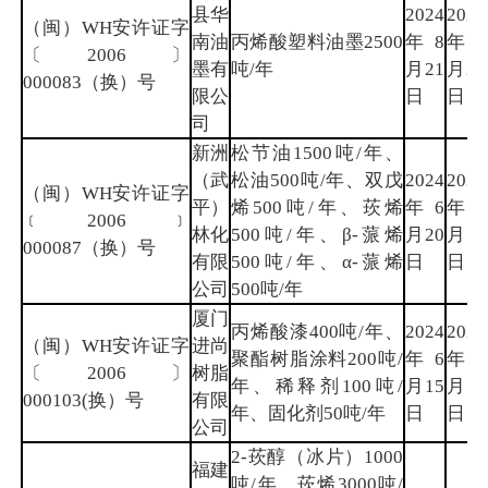
县华
2024
2027
（闽）WH安许证字
南油
丙烯酸塑料油墨2500
年8
年8
〔2006〕
墨有
吨/年
月21
月20
000083（换）号
限公
日
日
司
新洲
松节油1500吨/年、
（武
松油500吨/年、双戊
2024
2027
（闽）WH安许证字
平）
烯500吨/年、莰烯
年6
年6
﹝2006﹞
林化
500吨/年、β-蒎烯
月20
月10
000087（换）号
有限
500吨/年、α-蒎烯
日
日
公司
500吨/年
厦门
丙烯酸漆400吨/年、
2024
2027
（闽）WH安许证字
进尚
聚酯树脂涂料200吨/
年6
年6
〔2006〕
树脂
年、稀释剂100吨/
月15
月14
000103(换）号
有限
年、固化剂50吨/年
日
日
公司
2-莰醇（冰片）1000
福建
吨/年、莰烯3000吨/