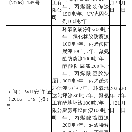
〔2006〕145号
工有
月20
月30
年、丙烯酸装修漆
限公
日
日
150吨/年、UV光固化
司
剂100吨/年
环氧防腐涂料200吨 /
年、氯化橡胶防腐漆
100吨 /年、丙烯酸防
腐漆100吨 /年、聚氨
酯防腐漆100吨 /年、
醇酸防腐漆200吨 /
年、丙烯酸塑胶漆
厦门
300吨 /年、丙烯酸烤
环信
漆50吨 /年、环氧地
2025
2028
（闽）WH安许证
达化
坪漆80吨 /年、聚氨
年7
年7
〔2006〕149（换）
工有
酯地坪漆100吨 /年、
月21
月20
号
限公
聚氨酯墙面漆100吨 /
日
日
司
年、丙烯酸墙面漆
200吨 /年、油漆稀释