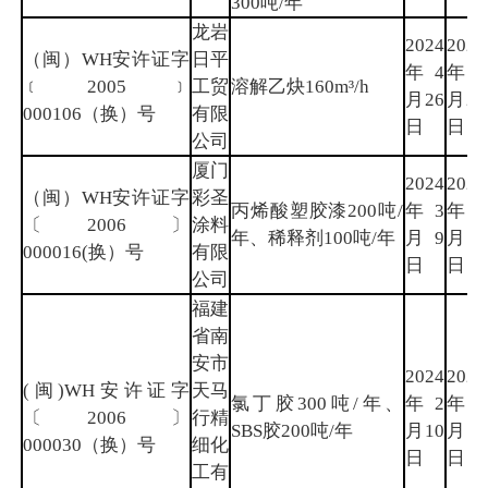
300吨/年
龙岩
2024
2027
（闽）WH安许证字
日平
年4
年4
﹝2005﹞
工贸
溶解乙炔160m³/h
月26
月25
000106（换）号
有限
日
日
公司
厦门
2024
2027
（闽）WH安许证字
彩圣
丙烯酸塑胶漆200吨/
年3
年3
〔2006〕
涂料
年、稀释剂100吨/年
月9
月8
000016(换）号
有限
日
日
公司
福建
省南
安市
2024
2027
(闽)WH安许证字
天马
氯丁胶300吨/年、
年2
年2
〔2006〕
行精
SBS胶200吨/年
月10
月9
000030（换）号
细化
日
日
工有