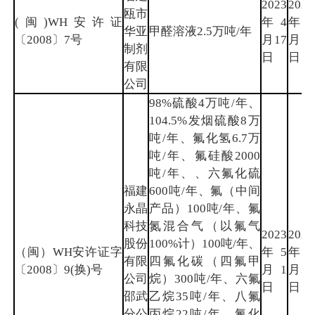
2023
2026
瓯市
(闽)WH安许证
年4
年4
华亚
甲醛溶液2.5万吨/年
〔2008〕7号
月17
月16
制剂
日
日
有限
公司
98%硫酸4万吨/年、
104.5%发烟硫酸8万
吨/年、氟化氢6.7万
吨/年、氟硅酸2000
吨/年、、六氟化硫
福建
600吨/年、氟（中间
永晶
产品）100吨/年、氟
科技
氮混合气（以氟气
2023
2026
股份
100%计）100吨/年、
（闽）WH安许证字
年5
年4
有限
四氟化碳（四氟甲
〔2008〕9(换)号
月1
月30
公司
烷）300吨/年、六氟
日
日
邵武
乙烷35吨/年、八氟
分公
丙烷22吨/年、氟化