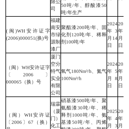
限公
50吨/年、醇酸漆50
司
吨/年生产
福建
2024
2027
南安
聚酯漆200吨/年、固
(闽)WH安许证字
年3
年3
市绿
化剂120吨/年、稀释
(2006)000051(换)号
月14
月13
源制
剂100吨/年
日
日
漆厂
厦门
空分
2024
2027
（闽）WH安许证字
特气
氧气180Nm³/h、氮气
年5
年5
〔2006〕
实业
100Nm³/h
月8
月7
000065（换）号
有限
日
日
公司
硝基漆500吨/年、聚
瑞霖
氨酯漆30吨/年、稀
（厦
2025
2028
（闽）WH安许证
释剂1000吨/年、氨
门）
年4
年4
〔2006〕67（换）
基漆50吨/年、丙烯
化工
月3
月2