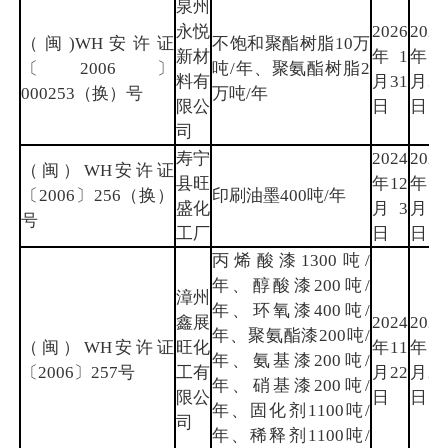
泉州
永悦
2026
2027
（闽)WH安许证
不饱和聚酯树脂10万
新材
年1
年1
〔2006〕
吨/年、聚氨酯树脂2
料有
月31
月31
000253（换）号
万吨/年
限公
日
日
司
寿宁
2024
2027
（闽）WH安许证
县旺
年12
年12
〔2006〕256（换）
印刷油墨400吨/年
盛化
月3
月2
号
工厂
日
日
丙烯酸漆1300吨/
年、醇酸漆200吨/
漳州
年、环氧漆400吨/
鑫展
2024
2027
年、聚氨酯漆200吨/
（闽）WH安许证
旺化
年11
年11
年、氨基漆200吨/
〔2006〕257号
工有
月22
月21
年、硝基漆200吨/
限公
日
日
年、固化剂1100吨/
司
年、稀释剂1100吨/