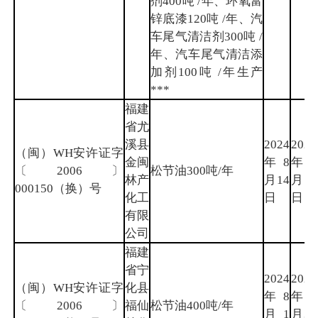
剂400吨 /年、环氧富
锌底漆120吨 /年、汽
车尾气清洁剂300吨 /
年、汽车尾气清洁添
加剂100吨 /年生产
***
福建
省尤
溪县
2024
2027
（闽）WH安许证字
金闽
年8
年7
〔2006〕
松节油300吨/年
林产
月14
月14
000150（换）号
化工
日
日
有限
公司
福建
省宁
2024
2027
（闽）WH安许证字
化县
年8
年7
〔2006〕
福仙
松节油400吨/年
月1
月31