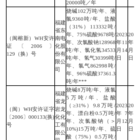
20000吨／年
烧碱102万吨/年、液
氯9360吨/年、盐酸
福建
（31%）113332吨/
省东
年、75%硫酸9678吨/
2023
2026
（闽榕新）WH安许
南电
年、次氯酸钠128968
年11
年11
证〔2006〕
化股
吨/年、氯化氢34533
月14
月13
129（换）号
份有
吨/年、氢气30399吨/
日
日
限公
年、氯气862998吨/
司
年、96%硫酸37361.3
吨/年***
烧碱8万吨/年、液氯
福建
5万吨/年、盐酸
省龙
（≥31%）9.8万吨/
2023
2026
（闽）WH安许证字
岩龙
年、漂白粉0.5万吨/
年7
年6
〔2006〕000133(换)
化化
年、次氯酸钠（＞
月12
月30
号
工有
10%)15万吨/年、硫
日
日
限公
酸（75%）0.5万吨/