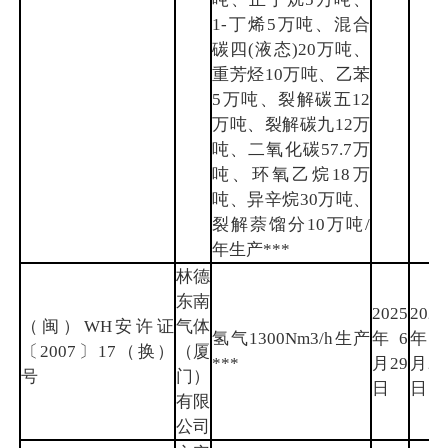
1-丁烯5万吨、混合
碳四(液态)20万吨、
重芳烃10万吨、乙苯
5万吨、裂解碳五12
万吨、裂解碳九12万
吨、二氧化碳57.7万
吨、环氧乙烷18万
吨、异辛烷30万吨、
裂解萘馏分10万吨/
年生产***
林德
东南
2025
2028
（闽）WH安许证
气体
氢气1300Nm3/h生产
年6
年6
〔2007〕17（换）
（厦
***
月29
月28
号
门）
日
日
有限
公司