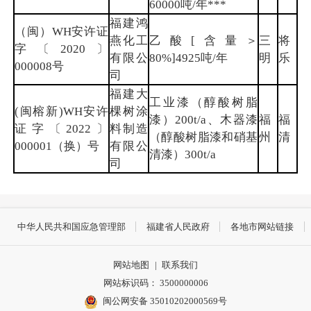
60000吨/年***
福建鸿
（闽）WH安许证
燕化工
乙酸[含量＞
三
将
字〔2020〕
有限公
80%]4925吨/年
明
乐
000008号
司
福建大
工业漆（醇酸树脂
(闽榕新)WH安许
棵树涂
漆）200t/a、木器漆
福
福
证字〔2022〕
料制造
（醇酸树脂漆和硝基
州
清
000001（换）号
有限公
清漆）300t/a
司
中华人民共和国应急管理部
福建省人民政府
各地市网站链接
网站地图
|
联系我们
网站标识码： 3500000006
闽公网安备 35010202000569号