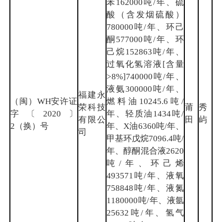
苯162000吨/年、硫
酸（含发烟硫酸）
780000吨/年、环己
酮577000吨/年、环
己烷152863吨/年、
过氧化氢溶液[含量
>8%]740000吨/年、
液氨300000吨/年、
福建永
（闽）WH安许证
燃料油10245.6吨/
荣科技
莆
秀
字〔2020〕
年、轻质油1434吨/
有限公
田
屿
2（换）号
年、X油6360吨/年、
司
甲基环戊烷7096.4吨/
年、醇酮混合液2620
吨/年、环己烯
493571吨/年、液氧
758848吨/年、液氮
1180000吨/年、液氩
25632吨/年、氢气