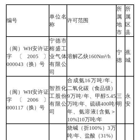
所
所
单位名
属
属
编号
许可范围
称
地
区
市
县
宁德市
（闽）WH安许证
榕盛工
宁
蕉
字〔2005〕
业气体
溶解乙炔160Nm³/h
德
城
000043（换）号
有限公
司
合成氨16万吨/年、
智胜化
二氧化碳（食品级）
（闽）WH安许证
工股份
9万吨/年、甲醇5.45
三
永
字〔2006〕
有限公
万吨/年、硫磺400吨/
明
安
000117（换）号
司
年、氨溶液[含氨＞
10%]10万吨/年
烧碱（折100%）3万
吨/年、盐酸（31%）