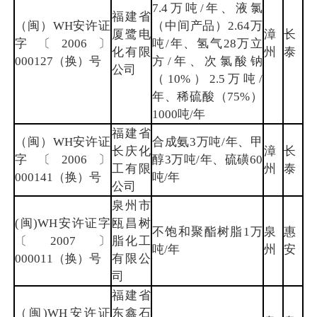
7.4万吨/年、液氯
福建省
（闽）WH安许证
（中间产品）2.64万
厦鹭电
漳
长
字〔2006〕
吨/年、氢气28万立
化有限
州
泰
000127（换）号
方/年、次氯酸钠
公司
（10%）2.5万吨/
年、稀硫酸（75%）
1000吨/年
福建省
（闽）WH安许证
合成氨3万吨/年、甲
长庆化
漳
长
字〔2006〕
醇3万吨/年、硫磺60
工有限
州
泰
000141（换）号
吨/年
公司
泉州市
(闽)WH安许证字
瓯昌树
不饱和聚酯树脂1万
泉
惠
〔2007〕
脂化工
吨/年
州
安
000011（换）号
有限公
司
福建省
（闽)WH安许证
东鑫石