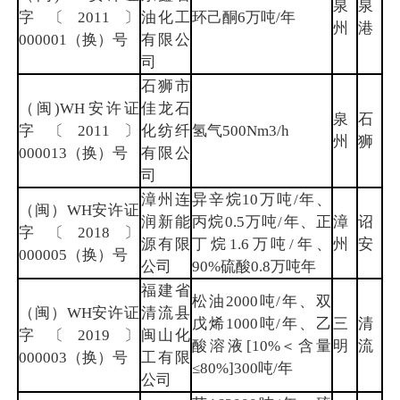
泉
泉
字〔2011〕
油化工
环己酮6万吨/年
州
港
000001（换）号
有限公
司
石狮市
（闽)WH安许证
佳龙石
泉
石
字〔2011〕
化纺纤
氢气500Nm3/h
州
狮
000013（换）号
有限公
司
漳州连
异辛烷10万吨/年、
（闽）WH安许证
润新能
丙烷0.5万吨/年、正
漳
诏
字〔2018〕
源有限
丁烷1.6万吨/年、
州
安
000005（换）号
公司
90%硫酸0.8万吨年
福建省
松油2000吨/年、双
（闽）WH安许证
清流县
戊烯1000吨/年、乙
三
清
字〔2019〕
闽山化
酸溶液[10%＜含量
明
流
000003（换）号
工有限
≤80%]300吨/年
公司