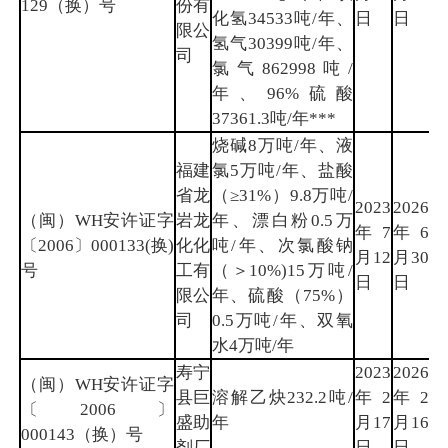
129（换）号
份有
化氢34533吨/年、
日
日
限公
氢气30399吨/年、
司
氯气862998吨/
年、96%硫酸
37361.3吨/年***
烧碱8万吨/年、液
福建
氯5万吨/年、盐酸
省龙
（≥31%）9.8万吨/
2023
2026
（闽）WH安许证字
岩龙
年、漂白粉0.5万
年7
年6
龙
〔2006〕000133(换)
化化
吨/年、次氯酸钠
月12
月30
岩
号
工有
（＞10%)15万吨/
日
日
限公
年、硫酸（75%）
司
0.5万吨/年、双氧
水4万吨/年
寿宁
2023
2026
（闽）WH安许证字
县巨
溶解乙炔232.2吨/
年2
年2
宁
〔2006〕
盛助
年
月17
月16
德
000143（换）号
剂厂
日
日