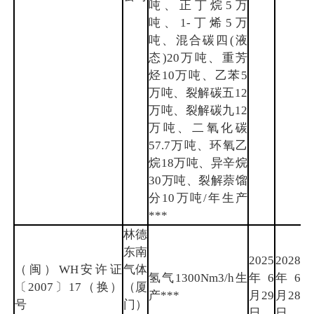
吨、正丁烷5万
吨、1-丁烯5万
吨、混合碳四(液
态)20万吨、重芳
烃10万吨、乙苯5
万吨、裂解碳五12
万吨、裂解碳九12
万吨、二氧化碳
57.7万吨、环氧乙
烷18万吨、异辛烷
30万吨、裂解萘馏
分10万吨/年生产
***
林德
东南
2025
2028
（闽）WH安许证
气体
氢气1300Nm3/h生
年6
年6
厦
〔2007〕17（换）
（厦
产***
月29
月28
门
号
门）
日
日