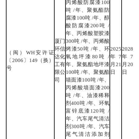
丙烯酸防腐漆100
吨 /年、聚氨酯防
腐漆100吨 /年、醇
酸防腐漆200吨 /
年、丙烯酸塑胶漆
厦门
300吨 /年、丙烯酸
环信
烤漆50吨 /年、环
2025
2028
（闽）WH安许证
达化
氧地坪漆80吨 /
年7
年7
厦
〔2006〕149（换）
工有
年、聚氨酯地坪漆
月21
月20
门
号
限公
100吨 /年、聚氨酯
日
日
司
墙面漆100吨 /年、
丙烯酸墙面漆200
吨 /年、油漆稀释
剂400吨 /年、环氧
富锌底漆120吨 /
年、汽车尾气清洁
剂300吨 /年、汽车
尾气清洁添加剂