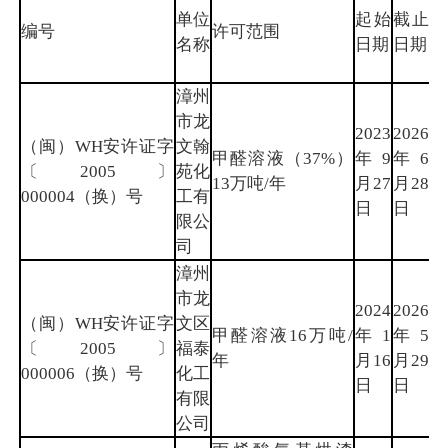
单位
起始
截止
属
编号
许可范围
名称
日期
日期
地
市
漳州
市龙
2023
2026
（闽）WH安许证字
文翰
甲醛溶液（37%）
年9
年6
漳
〔2005〕
苑化
13万吨/年
月27
月28
州
000004（换）号
工有
日
日
限公
司
漳州
市龙
2024
2026
（闽）WH安许证字
文区
甲醛溶液16万吨/
年1
年5
漳
〔2005〕
福泰
年
月16
月29
州
000006（换）号
化工
日
日
有限
公司