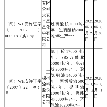
有限
公司
永安
市星
2025
2028
（闽）WH安许证字
过硫酸铵2000吨/
星化
年6
年6
三
〔2007〕
年、过硫酸钠2000
学有
月29
月28
明
000018（换）号
吨/年生产***
限公
日
日
司
氯丁胶17000吨/
年、SBS万能胶
5000吨/年、免钉
胶3000吨/年、聚
三
氨酯漆14000吨/
棵树
2025
2028
（闽）WH安许证字
年、丙烯酸漆500
涂料
年8
年8
莆
〔2007〕22（换）
吨/年、硝基漆
股份
月2
月1
田
号
1000吨/年、聚酯
有限
日
日
漆3000吨/年、环
公司
氧漆10200吨/年、