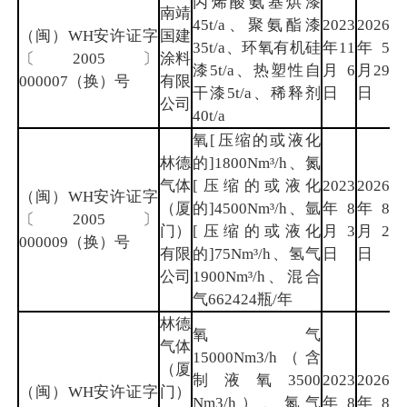
丙烯酸氨基烘漆
南靖
45t/a、聚氨酯漆
2023
2026
（闽）WH安许证字
国建
35t/a、环氧有机硅
年11
年5
漳
〔2005〕
涂料
漆5t/a、热塑性自
月6
月29
州
000007（换）号
有限
干漆5t/a、稀释剂
日
日
公司
40t/a
氧[压缩的或液化
林德
的]1800Nm³/h、氮
气体
[压缩的或液化
2023
2026
（闽）WH安许证字
（厦
的]4500Nm³/h、氩
年8
年8
厦
〔2005〕
门）
[压缩的或液化
月3
月2
门
000009（换）号
有限
的]75Nm³/h、氢气
日
日
公司
1900Nm³/h、混合
气662424瓶/年
林德
氧气
气体
15000Nm3/h（含
（厦
制液氧3500
2023
2026
（闽）WH安许证字
门）
Nm3/h）、氮气
年8
年8
厦