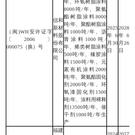
年、环氧树脂涂料
8000吨/年、聚氨
酯树脂涂料8000
信和
吨/年、聚酯树脂涂
新材
2025
2028
（闽)WH安许证字
料1000吨/年、沥
料股
年6
年6
泉
〔2006〕
青涂料1000吨/
份有
月30
月26
州
000075（换）号
年、烯类树脂涂料
限公
日
日
500吨/年、橡胶涂
司
料1500吨/年、元
素有机涂料2000
吨/年、聚氨酯固化
剂2000吨/年、环
氧漆固化剂1500
吨/年、涂料用稀释
剂13500吨/年、催
干剂1000吨/年生
产
福建
2024
2027