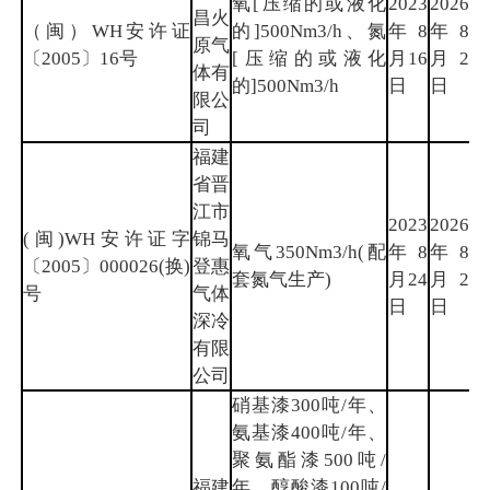
氧[压缩的或液化
2023
2026
昌火
（闽）WH安许证
的]500Nm3/h、氮
年8
年8
漳
原气
〔2005〕16号
[压缩的或液化
月16
月2
州
体有
的]500Nm3/h
日
日
限公
司
福建
省晋
江市
2023
2026
(闽)WH安许证字
锦马
氧气350Nm3/h(配
年8
年8
泉
〔2005〕000026(换)
登惠
套氮气生产)
月24
月2
州
号
气体
日
日
深冷
有限
公司
硝基漆300吨/年、
氨基漆400吨/年、
聚氨酯漆500吨/
福建
年、醇酸漆100吨/