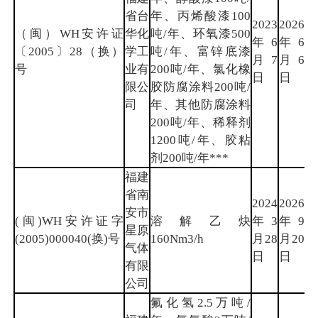
省台
年、丙烯酸漆100
2023
2026
（闽）WH安许证
华化
吨/年、环氧漆500
年6
年6
厦
〔2005〕28（换）
学工
吨/年、富锌底漆
月7
月6
门
号
业有
200吨/年、氯化橡
日
日
限公
胶防腐涂料200吨/
司
年、其他防腐涂料
200吨/年、稀释剂
1200吨/年、胶粘
剂200吨/年***
福建
省南
2024
2026
安市
(闽)WH安许证字
溶解乙炔
年3
年9
泉
星原
(2005)000040(换)号
160Nm3/h
月28
月20
州
气体
日
日
有限
公司
氟化氢2.5万吨/