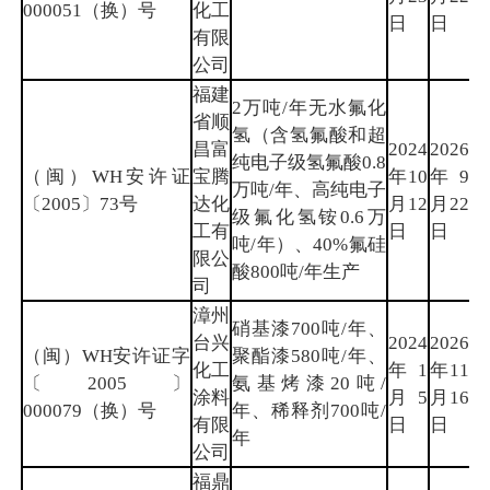
000051（换）号
化工
日
日
有限
公司
福建
2万吨/年无水氟化
省顺
氢（含氢氟酸和超
昌富
2024
2026
纯电子级氢氟酸0.8
（闽）WH安许证
宝腾
年10
年9
南
万吨/年、高纯电子
〔2005〕73号
达化
月12
月22
平
级氟化氢铵0.6万
工有
日
日
吨/年）、40%氟硅
限公
酸800吨/年生产
司
漳州
硝基漆700吨/年、
台兴
2024
2026
（闽）WH安许证字
聚酯漆580吨/年、
化工
年1
年11
漳
〔2005〕
氨基烤漆20吨/
涂料
月5
月16
州
000079（换）号
年、稀释剂700吨/
有限
日
日
年
公司
福鼎