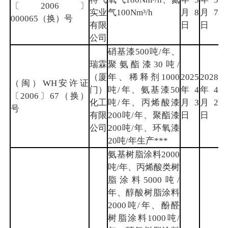
〔2006〕
实业
气100Nm³/h
月8
月7
门
000065（换）号
有限
日
日
公司
硝基漆500吨/年、
瑞霖
聚氨酯漆30吨/
（厦
年、稀释剂1000
2025
2028
（闽）WH安许证
门）
吨/年、氨基漆50
年4
年4
厦
〔2006〕67（换）
化工
吨/年、丙烯酸漆
月3
月2
门
号
有限
200吨/年、聚酯漆
日
日
公司
200吨/年、环氧漆
20吨/年生产***
氨基树脂涂料2000
吨/年、丙烯酸类树
脂涂料5000吨/
年、醇酸树脂涂料
2000吨/年、酚醛
树脂涂料1000吨/