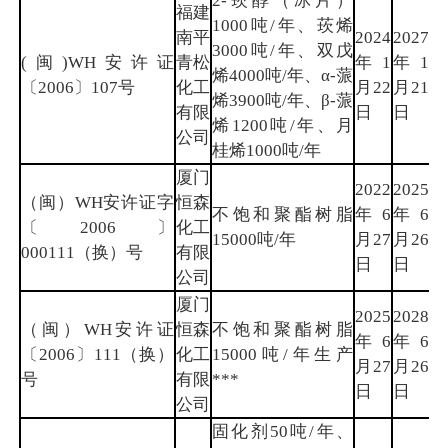
2-莰醇（冰片）
福建
1000吨/年、莰烯
南平
2024
2027
3000吨/年、双戊
(闽)WH安许证
青松
年1
年1
南
烯4000吨/年、α-蒎
〔2006〕107号
化工
月22
月21
平
烯3900吨/年、β-蒎
有限
日
日
烯1200吨/年、月
公司
桂烯1000吨/年
厦门
2022
2025
（闽）WH安许证字
恒森
不饱和聚酯树脂
年6
年6
厦
〔2006〕
化工
15000吨/年
月27
月26
门
000111（换）号
有限
日
日
公司
厦门
2025
2028
（闽）WH安许证
恒森
不饱和聚酯树脂
年6
年6
厦
〔2006〕111（换）
化工
15000吨/年生产
月27
月26
门
号
有限
***
日
日
公司
固化剂50吨/年、