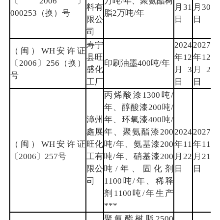
〔2006〕
万吨/年、聚氨酯树
料有
月31
月30
州
000253（换）号
脂2万吨/年
限公
日
日
司
寿宁
2024
2027
（闽）WH安许证
县旺
年12
年12
宁
〔2006〕256（换）
印刷油墨400吨/年
盛化
月3
月2
德
号
工厂
日
日
丙烯酸漆1300吨/
年、醇酸漆200吨/
漳州
年、环氧漆400吨/
鑫展
年、聚氨酯漆200
2024
2027
（闽）WH安许证
旺化
吨/年、氨基漆200
年11
年11
漳
〔2006〕257号
工有
吨/年、硝基漆200
月22
月21
州
限公
吨/年、固化剂
日
日
司
1100吨/年、稀释
剂1100吨/年生产
***
聚氨酯树脂2500