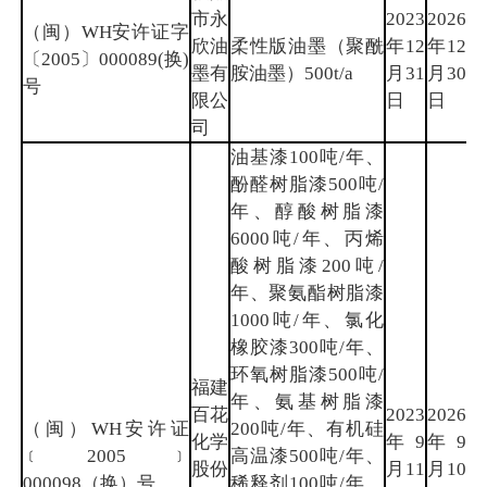
市永
2023
2026
（闽）WH安许证字
欣油
柔性版油墨（聚酰
年12
年12
宁
〔2005〕000089(换)
墨有
胺油墨）500t/a
月31
月30
德
号
限公
日
日
司
油基漆100吨/年、
酚醛树脂漆500吨/
年、醇酸树脂漆
6000吨/年、丙烯
酸树脂漆200吨/
年、聚氨酯树脂漆
1000吨/年、氯化
橡胶漆300吨/年、
环氧树脂漆500吨/
福建
年、氨基树脂漆
百花
2023
2026
（闽）WH安许证
200吨/年、有机硅
化学
年9
年9
龙
﹝2005﹞
高温漆500吨/年、
股份
月11
月10
岩
000098（换）号
稀释剂100吨/年、