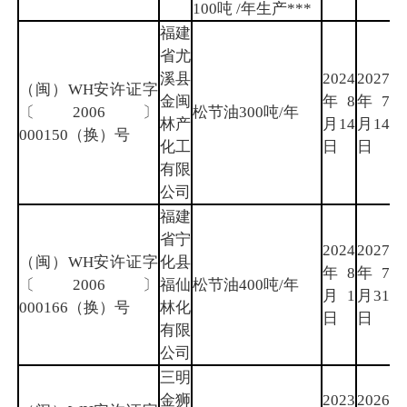
100吨 /年生产***
福建
省尤
溪县
2024
2027
（闽）WH安许证字
金闽
年8
年7
三
〔2006〕
松节油300吨/年
林产
月14
月14
明
000150（换）号
化工
日
日
有限
公司
福建
省宁
2024
2027
（闽）WH安许证字
化县
年8
年7
三
〔2006〕
福仙
松节油400吨/年
月1
月31
明
000166（换）号
林化
日
日
有限
公司
三明
金狮
2023
2026