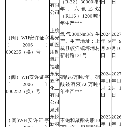
（R-32）30000吨/
日
日
有限
年、六氟乙烷
公司
（R116）1200吨/
年生产***
上杭
氧气300Nm3/h 生
2024
2027
（闽）WH安许证字
县光
产。生产地址：上
年9
年9
龙
﹝2006﹞
明医
杭县蛟洋镇坪埔村
月20
月16
岩
000235（换）号
用制
新村路131号
日
日
氧厂
福建
永安
2024
2027
（闽）WH安许证字
硝酸6万吨/年、硝
双华
年11
年11
三
〔2006〕
酸铵溶液7.6万吨/
化工
月2
月1
明
000252（换）号
年生产***
有限
日
日
公司
泉州
永悦
2023
2026
（闽)WH安许证字
不饱和聚酯树脂10
新材
年1
年1
泉