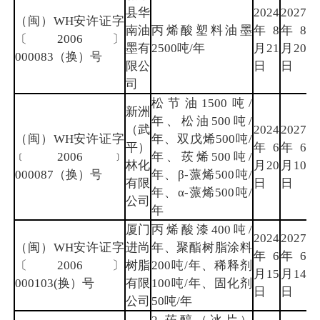
县华
2024
2027
（闽）WH安许证字
南油
丙烯酸塑料油墨
年8
年8
宁
〔2006〕
墨有
2500吨/年
月21
月20
德
000083（换）号
限公
日
日
司
松节油1500吨/
新洲
年、松油500吨/
（武
2024
2027
（闽）WH安许证字
年、双戊烯500吨/
平）
年6
年6
龙
﹝2006﹞
年、莰烯500吨/
林化
月20
月10
岩
000087（换）号
年、β-蒎烯500吨/
有限
日
日
年、α-蒎烯500吨/
公司
年
厦门
丙烯酸漆400吨/
2024
2027
（闽）WH安许证字
进尚
年、聚酯树脂涂料
年6
年6
厦
〔2006〕
树脂
200吨/年、稀释剂
月15
月14
门
000103(换）号
有限
100吨/年、固化剂
日
日
公司
50吨/年