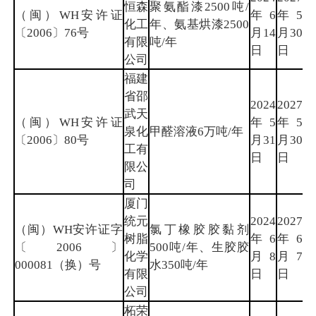
恒森
聚氨酯漆2500吨/
（闽）WH安许证
年6
年5
漳
化工
年、氨基烘漆2500
〔2006〕76号
月14
月30
州
有限
吨/年
日
日
公司
福建
省邵
2024
2027
武天
（闽）WH安许证
年5
年5
南
泉化
甲醛溶液6万吨/年
〔2006〕80号
月31
月30
平
工有
日
日
限公
司
厦门
统元
2024
2027
（闽）WH安许证字
氯丁橡胶胶黏剂
树脂
年6
年6
厦
〔2006〕
500吨/年、生胶胶
化学
月8
月7
门
000081（换）号
水350吨/年
有限
日
日
公司
柘荣