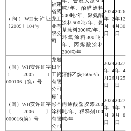
年、合成大漆500
福建
吨/年、酚醛涂料
省腾
2024
2026
500吨/年、聚氨酯
（闽）WH安许证
龙工
年2
年12
漳
涂料500吨/年、氨
〔2005〕104号
业有
月4
月30
州
基涂料300吨/年、
限公
日
日
环氧涂料300吨/
司
年、丙烯酸涂料
300吨/年
龙岩
2024
2027
（闽）WH安许证字
日平
年4
年4
龙
﹝2005﹞
工贸
溶解乙炔160m³/h
月26
月25
岩
000106（换）号
有限
日
日
公司
厦门
2024
2027
（闽）WH安许证字
彩圣
丙烯酸塑胶漆200
年3
年3
厦
〔2006〕
涂料
吨/年、稀释剂100
月9
月8
门
000016(换）号
有限
吨/年
日
日
公司