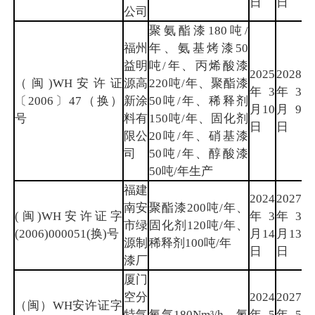
日
日
公司
聚氨酯漆180吨/
福州
年、氨基烤漆50
益明
吨/年、丙烯酸漆
2025
2028
（闽)WH安许证
源高
220吨/年、聚酯漆
年3
年3
福
〔2006〕47（换）
新涂
50吨/年、稀释剂
月10
月9
州
号
料有
150吨/年、固化剂
日
日
限公
20吨/年、硝基漆
司
50吨/年、醇酸漆
50吨/年生产
福建
2024
2027
南安
聚酯漆200吨/年、
(闽)WH安许证字
年3
年3
泉
市绿
固化剂120吨/年、
(2006)000051(换)号
月14
月13
州
源制
稀释剂100吨/年
日
日
漆厂
厦门
空分
2024
2027
（闽）WH安许证字
特气
氧气180Nm³/h、氮
年5
年5
厦