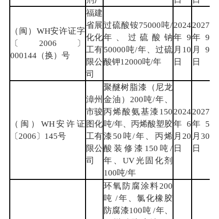
福建
省展
过硫酸铵75000吨/
2024
2027
（闽）WH安许证字
化化
年、过硫酸钠
年9
年9
三
〔2006〕
工有
50000吨/年、过硫
月10
月9
明
000144（换）号
限公
酸钾12000吨/年
日
日
司
聚醚树脂漆（尼龙
漳州
金油）200吨/年、
市骏
丙烯酸氨基漆150
2024
2027
（闽）WH安许证
图化
吨/年、丙烯酸塑胶
年6
年5
漳
〔2006〕145号
工有
漆50吨/年、丙烯
月20
月30
州
限公
酸装修漆150吨/
日
日
司
年、UV光固化剂
100吨/年
环氧防腐涂料200
吨 /年、氯化橡胶
防腐漆100吨 /年、