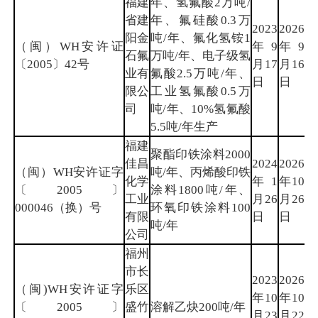
福建
年、氢氟酸2万吨/
省建
年、氟硅酸0.3万
2023
2026
阳金
吨/年、氟化氢铵1
（闽）WH安许证
年9
年9
南
石氟
万吨/年、电子级氢
〔2005〕42号
月17
月16
平
业有
氟酸2.5万吨/年、
日
日
限公
工业氢氟酸0.5万
司
吨/年、10%氢氟酸
5.5吨/年生产
福建
聚酯印铁涂料2000
佳昌
2024
2026
（闽）WH安许证字
吨/年、丙烯酸印铁
化学
年1
年10
漳
〔2005〕
涂料1800吨/年、
工业
月26
月26
州
000046（换）号
环氧印铁涂料100
有限
日
日
吨/年
公司
福州
市长
2023
2026
（闽)WH安许证字
乐区
年10
年10
福
〔2005〕
盛竹
溶解乙炔200吨/年
月23
月22
州