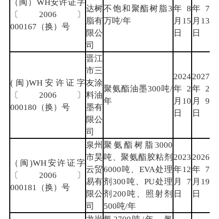
（闽）WH安许证字
达树
不饱和聚酯树脂3
年8
年7
三
〔2006〕
脂有
万吨/年
月15
月13
明
000167（换）号
限公
日
日
司
晋江
市三
2024
2027
(闽)WH安许证字
友涂
聚氨酯油墨300吨/
年2
年2
泉
〔2006〕
料油
年
月10
月9
州
000180（换）号
墨有
日
日
限公
司
泉州
聚氨酯树脂3000
市昊
吨、聚氨酯胶粘剂
2023
2026
（闽)WH安许证字
云贸
6000吨、EVA处理
年12
年7
泉
〔2006〕
易有
剂300吨、PU处理
月7
月19
州
000181（换）号
限公
剂200吨、照射剂
日
日
司
500吨/年