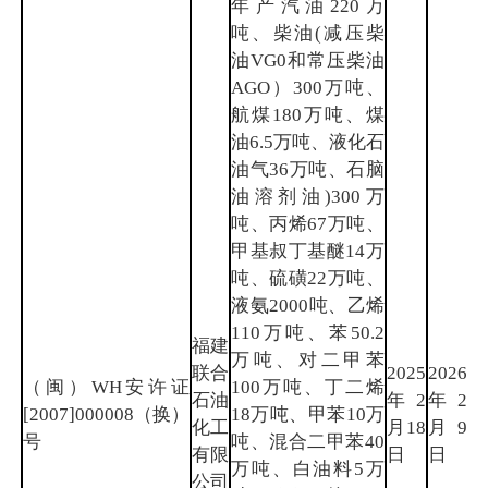
年产汽油220万
吨、柴油(减压柴
油VG0和常压柴油
AGO）300万吨、
航煤180万吨、煤
油6.5万吨、液化石
油气36万吨、石脑
油溶剂油)300万
吨、丙烯67万吨、
甲基叔丁基醚14万
吨、硫磺22万吨、
液氨2000吨、乙烯
110万吨、苯50.2
福建
万吨、对二甲苯
联合
2025
2026
（闽）WH安许证
100万吨、丁二烯
石油
年2
年2
泉
[2007]000008（换）
18万吨、甲苯10万
化工
月18
月9
州
号
吨、混合二甲苯40
有限
日
日
万吨、白油料5万
公司