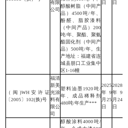
有限
日
日
醇酸树脂（中间产
公司
品）4500吨/年、
酚醛、脂胶漆料
（中间产品）200
吨/年、聚酯、聚氨
酯固化剂（中间产
品）500吨/年。生
产地址：福建省连
城县朋口工业集中
区1-16幢
福清
新美
2025
2028
塑料油墨1920吨/
（闽)WH安许证
光涂
年9
年9
福
年、成品稀释剂
〔2005〕102(换)号
料有
月25
月24
州
480吨/年生产***
限公
日
日
司
醇酸涂料4000吨/