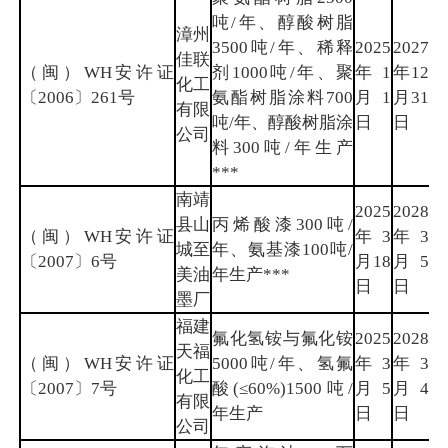
吨/年、醇酸树脂
漳州
3500吨/年、稀释
2025
2027
佳联
（闽）WH安许证
剂1000吨/年、聚
年1
年12
漳
化工
〔2006〕261号
氨酯树脂涂料700
月1
月31
州
有限
吨/年、醇酸树脂涂
日
日
公司
料300吨/年生产
***
南靖
2025
2028
县山
丙烯酸漆300吨/
（闽）WH安许证
年3
年3
漳
城至
年、氨基漆100吨/
〔2007〕6号
月18
月5
州
美油
年生产***
日
日
墨厂
福建
氟化氢铵与氟化铵
2025
2028
天福
（闽）WH安许证
5000吨/年、氢氟
年3
年3
南
化工
〔2007〕7号
酸(≤60%)1500吨/
月5
月4
平
有限
年生产
日
日
公司