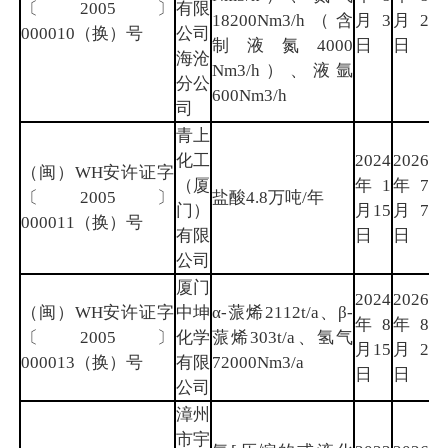
〔2005〕
有限
18200Nm3/h（含
月3
月2
门
000010（换）号
公司
制液氮4000
日
日
海沧
Nm3/h）、液氩
分公
600Nm3/h
司
青上
化工
2024
2026
（闽）WH安许证字
（厦
年1
年7
厦
〔2005〕
盐酸4.8万吨/年
门）
月15
月7
门
000011（换）号
有限
日
日
公司
厦门
2024
2026
（闽）WH安许证字
中坤
α-蒎烯2112t/a、β-
年8
年8
厦
〔2005〕
化学
蒎烯303t/a、氢气
月15
月2
门
000013（换）号
有限
72000Nm3/a
日
日
公司
漳州
市宇