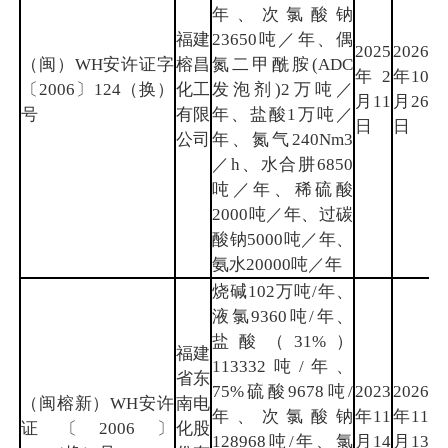
年、次氯酸钠
福建
23650吨／年、偶
2025
2026
（闽）WH安许证字
榕昌
氮二甲酰胺(ADC
年2
年10
南
〔2006〕124（换）
化工
发泡剂)2万吨／
月11
月26
平
号
有限
年、盐酸1万吨／
日
日
公司
年、氮气240Nm3
／h、水合肼6850
吨／年、稀硫酸
2000吨／年、过碳
酸钠5000吨／年、
氨水20000吨／年
烧碱102万吨/年、
液氯9360吨/年、
盐酸（31%）
福建
113332吨/年、
省东
75%硫酸9678吨/
2023
2026
（闽榕新）WH安许
南电
年、次氯酸钠
年11
年11
福
证〔2006〕
化股
128968吨/年、氯
月14
月13
州