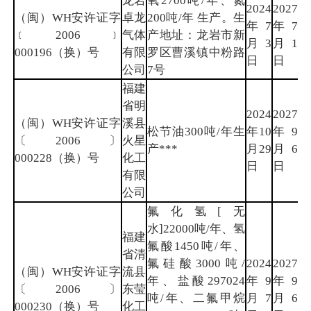
龙岩
氧2700吨/年、氮
2024
2027
（闽）WH安许证字
卓龙
200吨/年 生产。生
年7
年7
龙
﹝2006﹞
气体
产地址：龙岩市新
月3
月1
岩
000196（换）号
有限
罗区曹溪镇中粉路
日
日
公司
7号
福建
省明
2024
2027
（闽）WH安许证字
溪县
松节油300吨/年生
年10
年9
三
〔2006〕
火星
产***
月29
月6
明
000228（换）号
化工
日
日
有限
公司
氟化氢[无
水]22000吨/年、氢
福建
氟酸1450吨/年、
省清
氟硅酸3000吨/
2024
2027
（闽）WH安许证字
流县
年、盐酸297024
年9
年9
三
〔2006〕
东莹
吨/年、二氟甲烷
月7
月6
明
000230（换）号
化工