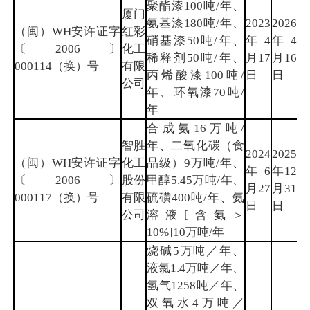
聚酯漆100吨/年、
厦门
氨基漆180吨/年、
2023
2026
（闽）WH安许证字
红彩
硝基漆50吨/年、
年4
年4
厦
〔2006〕
化工
稀释剂50吨/年、
月17
月16
门
000114（换）号
有限
丙烯酸漆100吨/
日
日
公司
年、环氧漆70吨/
年
合成氨16万吨/
智胜
年、二氧化碳（食
2024
2025
（闽）WH安许证字
化工
品级）9万吨/年、
年6
年12
三
〔2006〕
股份
甲醇5.45万吨/年、
月27
月31
明
000117（换）号
有限
硫磺400吨/年、氨
日
日
公司
溶液[含氨＞
10%]10万吨/年
烧碱5万吨／年、
液氯1.4万吨／年、
氢气1258吨／年、
双氧水4万吨／