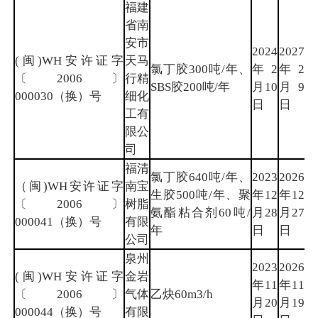
福建
省南
安市
2024
2027
(闽)WH安许证字
天马
氯丁胶300吨/年、
年2
年2
泉
〔2006〕
行精
SBS胶200吨/年
月10
月9
州
000030（换）号
细化
日
日
工有
限公
司
福清
氯丁胶640吨/年、
2023
2026
（闽)WH安许证字
南宝
生胶500吨/年、聚
年12
年12
福
〔2006〕
树脂
氨酯粘合剂60吨/
月28
月27
州
000041（换）号
有限
年
日
日
公司
泉州
2023
2026
(闽)WH安许证字
金岩
年11
年11
泉
〔2006〕
气体
乙炔60m3/h
月20
月19
州
000044（换）号
有限