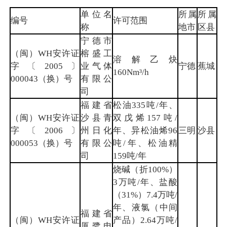
单位名
所属
所属
编号
许可范围
称
地市
区县
宁德市
（闽）WH安许证
榕盛工
溶解乙炔
字〔2005〕
业气体
宁德
蕉城
160Nm³/h
000043（换）号
有限公
司
福建省
松油335吨/年、
（闽）WH安许证
沙县青
双戊烯157吨/
字〔2006〕
州日化
年、异松油烯96
三明
沙县
000053（换）号
有限公
吨/年、松油精
司
159吨/年
烧碱（折100%）
3万吨/年、盐酸
（31%）7.4万吨/
年、液氯（中间
福建省
（闽）WH安许证
产品）2.64万吨/
厦鹭电