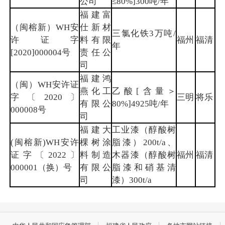
公司
≤80%]300吨/年
福建富
（闽榕新）WH安
仕新材
三氯化铁3万吨/
许证字
料有限
福州
福清
年
[2020]000004号
责任公
司
福建鸿
（闽）WH安许证
燕化工
乙酸[含量＞
字〔2020〕
三明
将乐
有限公
80%]4925吨/年
000008号
司
福建大
工业漆（醇酸树
(闽榕新)WH安许
棵树涂
脂漆）200t/a、
证字〔2022〕
料制造
木器漆（醇酸树
福州
福清
000001（换）号
有限公
脂漆和硝基清
司
漆）300t/a