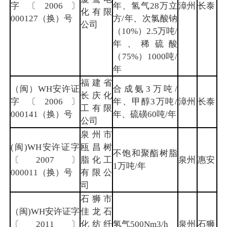
字〔2006〕
年、氢气28万立
漳州
长泰
化有限
000127（换）号
方/年、次氯酸钠
公司
（10%）2.5万吨/
年、稀硫酸
（75%）1000吨/
年
福建省
（闽）WH安许证
合成氨3万吨/
长庆化
字〔2006〕
年、甲醇3万吨/
漳州
长泰
工有限
000141（换）号
年、硫磺60吨/年
公司
泉州市
(闽)WH安许证字
瓯昌树
不饱和聚酯树脂
〔2007〕
脂化工
泉州
惠安
1万吨/年
000011（换）号
有限公
司
石狮市
（闽)WH安许证字
佳龙石
〔2011〕
化纺纤
氢气500Nm3/h
泉州
石狮