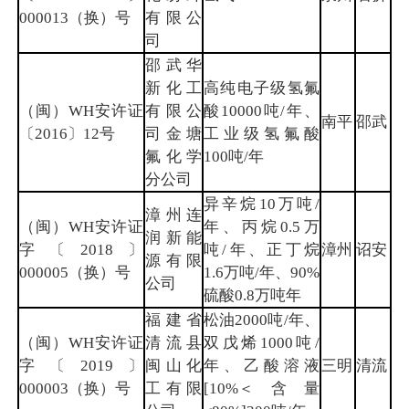
000013（换）号
有限公
司
邵武华
新化工
高纯电子级氢氟
（闽）WH安许证
有限公
酸10000吨/年、
南平
邵武
〔2016〕12号
司金塘
工业级氢氟酸
氟化学
100吨/年
分公司
异辛烷10万吨/
漳州连
（闽）WH安许证
年、丙烷0.5万
润新能
字〔2018〕
吨/年、正丁烷
漳州
诏安
源有限
000005（换）号
1.6万吨/年、90%
公司
硫酸0.8万吨年
福建省
松油2000吨/年、
（闽）WH安许证
清流县
双戊烯1000吨/
字〔2019〕
闽山化
年、乙酸溶液
三明
清流
000003（换）号
工有限
[10%＜含量