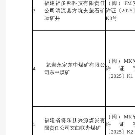
福建福多邦科技有限责任
（闽）FM
3
公司清流县方坑夹萤石矿
许证〔2025
3#矿井
K8号
（闽）MK
龙岩永定东中煤矿有限公
4
许证
司东中煤矿
〔2025〕K1
（闽）MK
福建省将乐县兴源煤炭有
5
许证
限责任公司文曲联办煤矿
〔2025〕K2