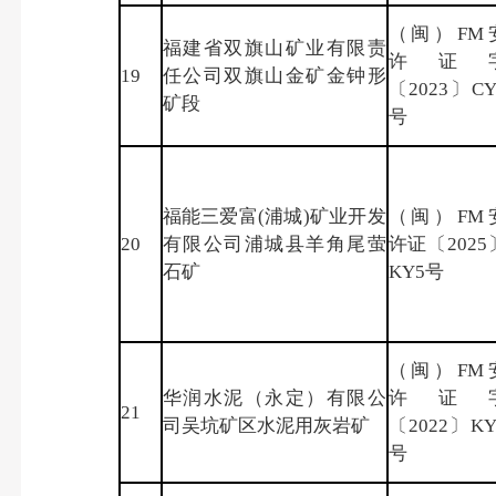
（闽）FM
福建省双旗山矿业有限责
许证
19
任公司双旗山金矿金钟形
〔2023〕CY
矿段
号
福能三爱富(浦城)矿业开发
（闽）FM
20
有限公司浦城县羊角尾萤
许证〔2025
石矿
KY5号
（闽）FM
华润水泥（永定）有限公
许证
21
司吴坑矿区水泥用灰岩矿
〔2022〕KY
号