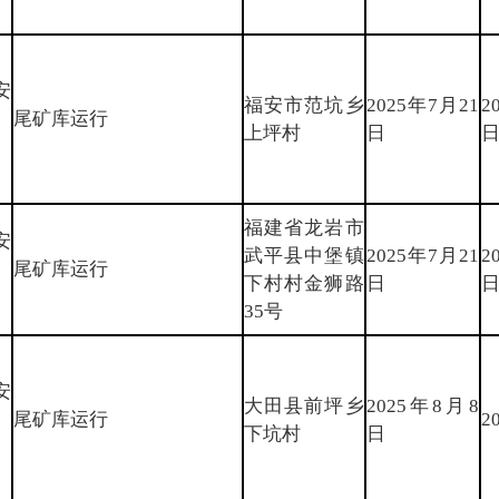
安
福安市范坑乡
2025年7月21
2
〕
尾矿库运行
上坪村
日
福建省龙岩市
安
武平县中堡镇
2025年7月21
2
〕
尾矿库运行
下村村金狮路
日
35号
安
大田县前坪乡
2025年8月8
〕
尾矿库运行
2
下坑村
日