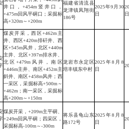
安
福建省清流县
井口，+454m竖井口，
2025年9月30
2
〕
龙津镇凤翔街
+475m回风平硐口；采掘标
日
186号
高+320m～+200m
煤炭开采，西区+462m主
井、西区+420m排矸井、西
区+545m风井，北区+440m
主井、北区+397m排水井、
安
北区+479m风井，南区
龙岩市永定区
2025年8月8
字
2
+446m主井、南区+452m主
培丰镇东中村
日
斜井、南区+458m风井；西
一采区，采掘标高+500m～
+462m；南一采区，采掘标
高+200m～+150m
安
煤炭开采，+209m主平硐、
将乐县龟山东
2025年8月8
字
+249m回风平硐；四采区，
2
路172号
日
采掘标高-100m～-300m