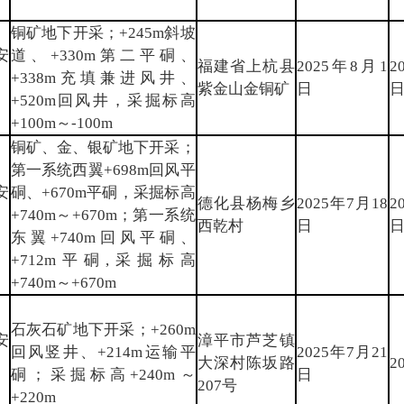
铜矿地下开采；+245m斜坡
安
道、+330m第二平硐、
福建省上杭县
2025年8月1
2
〕
+338m充填兼进风井、
紫金山金铜矿
日
+520m回风井，采掘标高
+100m～-100m
铜矿、金、银矿地下开采；
第一系统西翼+698m回风平
安
硐、+670m平硐，采掘标高
德化县杨梅乡
2025年7月18
2
〕
+740m～+670m；第一系统
西乾村
日
东翼+740m回风平硐、
+712m平硐,采掘标高
+740m～+670m
石灰石矿地下开采；+260m
安
漳平市芦芝镇
回风竖井、+214m运输平
2025年7月21
〕
大深村陈坂路
2
硐；采掘标高+240m～
日
207号
+220m