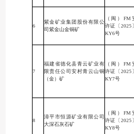
（闽）FM
紫金矿业集团股份有限公
6
许证〔2025
司紫金山金铜矿
KY6号
福建省德化县青云矿业有
（闽）FM
7
限责任公司安村青云山铜
许证〔2025
（金）矿
KY7号
（闽）FM
漳平市恒源矿业有限公司
8
许证〔2025
大深石灰石矿
KY8号