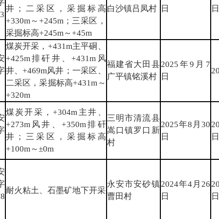
字
井；二采区，采掘标高
白沙镇吕凤村
日
3
+330m～+245m；三采区，
采掘标高+245m～+45m
煤炭开采，+431m主平硐、
安
+425m排矸井、+431m风
福建省大田县
2025年9月7
字
井、+469m风井；一采区、
2
广平镇铭溪村
日
二采区，采掘标高+431m～
+320m
煤炭开采，+304m主井、
安
三明市清流县
+273m风井、+350m排矸
2025年8月30
2
字
嵩口镇罗口新
井；三采区，采掘标高
日
村
+100m～±0m
安
字
永安市安砂镇
2024年4月26
2
耐火粘土、石墨矿地下开采
8
曹田村
日