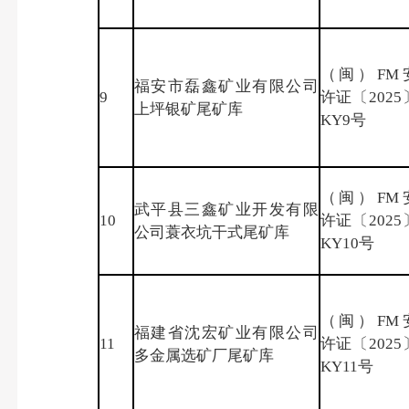
（闽）FM
福安市磊鑫矿业有限公司
9
许证〔2025
上坪银矿尾矿库
KY9号
（闽）FM
武平县三鑫矿业开发有限
10
许证〔2025
公司蓑衣坑干式尾矿库
KY10号
（闽）FM
福建省沈宏矿业有限公司
11
许证〔2025
多金属选矿厂尾矿库
KY11号