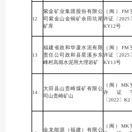
紫金矿业集团股份有限公
（闽）FM
12
司紫金山金铜矿余田坑尾
许证〔2025
矿库
KY12号
福建省政和华厦水泥有限
（闽）FM
13
责任公司政和县星溪乡东
许证〔2025
峰村高堀水泥用大理岩矿
KY13号
（闽）MK
大田县山贵崎煤矿有限公
14
许证
司山贵崎矿山
〔2022〕K2
（闽）MK
金龙能源（福建）有限公