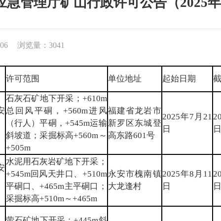
应急管理厅矿山行政许可公告（2025年
06
浏览量：3041
许可范围
单位地址
起始日期
石灰石矿地下开采；+610m
安
总回风平硐，+560m进风
福建省龙岩市
2025年7月21
2
〕
（行人）平硐，+545m运输
新罗区东城登
日
斜坡道；采掘标高+560m～
高东路601号
+505m
水泥用石灰岩矿地下开采；
安
+545m回风天井口、+510m
永安市槐南镇
2025年8月11
2
〕
平硐口、+465m主平硐口；
大龙逢村
日
采掘标高+510m～+465m
萤石矿地下开采；+445m斜