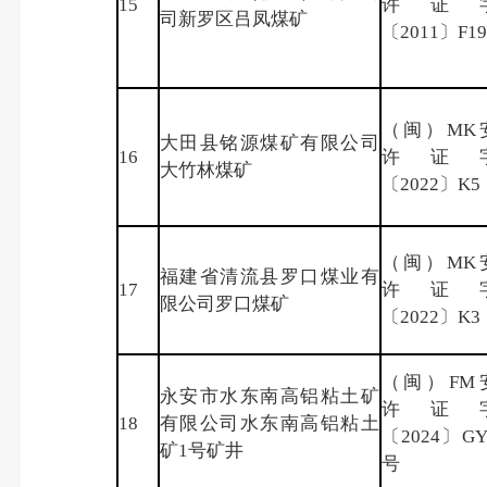
15
许证
司新罗区吕凤煤矿
〔2011〕F19
（闽）MK
大田县铭源煤矿有限公司
16
许证
大竹林煤矿
〔2022〕K5
（闽）MK
福建省清流县罗口煤业有
17
许证
限公司罗口煤矿
〔2022〕K3
（闽）FM
永安市水东南高铝粘土矿
许证
18
有限公司水东南高铝粘土
〔2024〕GY
矿1号矿井
号