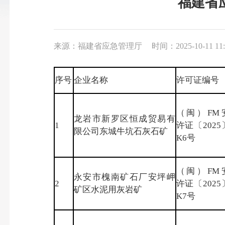
福建省
来源：福建省应急管理厅
时间：2025-10-11 11:
序号
企业名称
许可证编号
（闽）FM
龙岩市新罗区恒成贸易有
1
许证〔2025
限公司东城牛坑石灰石矿
K6号
（闽）FM
永安市槐南矿石厂安坪岬
2
许证〔2025
矿区水泥用灰岩矿
K7号