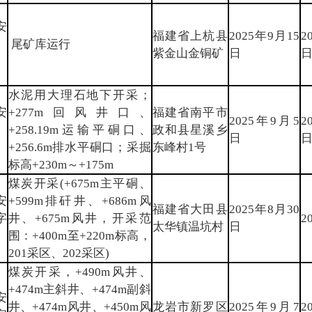
安
福建省上杭县
2025年9月15
2
〕
尾矿库运行
紫金山金铜矿
日
水泥用大理石地下开采；
安
+277m回风井口、
福建省南平市
2025年9月5
2
〕
+258.19m运输平硐口、
政和县星溪乡
日
+256.6m排水平硐口；采掘
东峰村1号
标高+230m～+175m
煤炭开采(+675m主平硐、
安
+599m排矸井、+686m风
福建省大田县
2025年8月30
字
井、+675m风井，开采范
2
太华镇温坑村
日
围：+400m至+220m标高，
201采区、202采区)
煤炭开采，+490m风井、
+474m主斜井、+474m副斜
安
井、+474m风井、+450m风
龙岩市新罗区
2025年9月7
2