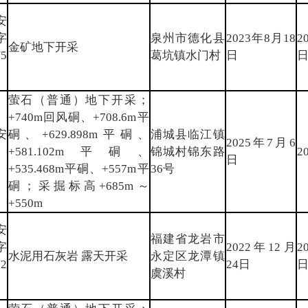
安
字
泉州市德化县
2023年8月18
2
金矿地下开采
5
葛坑镇水门村
日
萤石（普通）地下开采；
+740m回风硐、+708.6m平
安
硐、+629.898m平硐、
浦城县临江镇
2025年7月6
〕
+581.102m平硐、
锦城村锦东路
2
日
+535.468m平硐、+557m平
36号
硐；采掘标高+685m～
+550m
安
福建省龙岩市
字
2022年12月
2
水泥用石灰岩 露天开采
永定区龙潭镇
2
24日
虞溪村