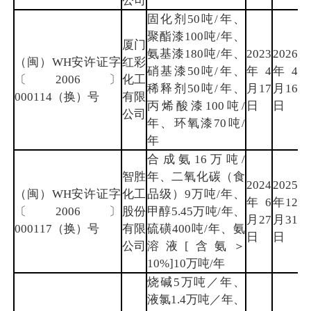
公司
固化剂50吨/年、
聚酯漆100吨/年、
厦门
氨基漆180吨/年、
2023
2026
（闽）WH安许证字
红彩
硝基漆50吨/年、
年4
年4
厦
〔2006〕
化工
稀释剂50吨/年、
月17
月16
门
000114（换）号
有限
丙烯酸漆100吨/
日
日
公司
年、环氧漆70吨/
年
合成氨16万吨/
智胜
年、二氧化碳（食
2024
2025
（闽）WH安许证字
化工
品级）9万吨/年、
年6
年12
三
〔2006〕
股份
甲醇5.45万吨/年、
月27
月31
明
000117（换）号
有限
硫磺400吨/年、氨
日
日
公司
溶液[含氨＞
10%]10万吨/年
烧碱5万吨／年、
液氯1.4万吨／年、