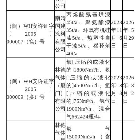
公司
丙烯酸氨基烘漆
南靖
45t/a、聚氨酯漆
2023
2026
（闽）WH安许证字
国建
35t/a、环氧有机硅
年11
年5
漳
〔2005〕
涂料
漆5t/a、热塑性自
月6
月29
州
000007（换）号
有限
干漆5t/a、稀释剂
日
日
公司
40t/a
氧[压缩的或液化
林德
的]1800Nm³/h、氮
气体
[压缩的或液化
2023
2026
（闽）WH安许证字
（厦
的]4500Nm³/h、氩
年8
年8
厦
〔2005〕
门）
[压缩的或液化
月3
月2
门
000009（换）号
有限
的]75Nm³/h、氢气
日
日
公司
1900Nm³/h、混合
气662424瓶/年
林德
氧气
气体
15000Nm3/h（含