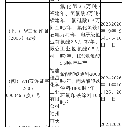
氟化氢2.5万吨/
福建
年、氢氟酸2万吨/
省建
年、氟硅酸0.3万
2023
2026
阳金
吨/年、氟化氢铵1
（闽）WH安许证
年9
年9
南
石氟
万吨/年、电子级氢
〔2005〕42号
月17
月16
平
业有
氟酸2.5万吨/年、
日
日
限公
工业氢氟酸0.5万
司
吨/年、10%氢氟酸
5.5吨/年生产
福建
聚酯印铁涂料2000
佳昌
2024
2026
（闽）WH安许证字
吨/年、丙烯酸印铁
化学
年1
年10
漳
〔2005〕
涂料1800吨/年、
工业
月26
月26
州
000046（换）号
环氧印铁涂料100
有限
日
日
吨/年
公司
福州
市长
2023
2026