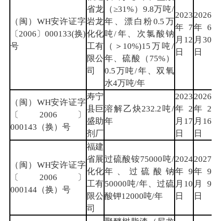
省龙
（≥31%）9.8万吨/
2023
2026
（闽）WH安许证字
岩龙
年、漂白粉0.5万
年7
年6
龙
〔2006〕000133(换)
化化
吨/年、次氯酸钠
月12
月30
岩
号
工有
（＞10%)15万吨/
日
日
限公
年、硫酸（75%）
司
0.5万吨/年、双氧
水4万吨/年
寿宁
2023
2026
（闽）WH安许证字
县巨
溶解乙炔232.2吨/
年2
年2
宁
〔2006〕
盛助
年
月17
月16
德
000143（换）号
剂厂
日
日
福建
省展
过硫酸铵75000吨/
2024
2027
（闽）WH安许证字
化化
年、过硫酸钠
年9
年9
三
〔2006〕
工有
50000吨/年、过硫
月10
月9
明
000144（换）号
限公
酸钾12000吨/年
日
日
司