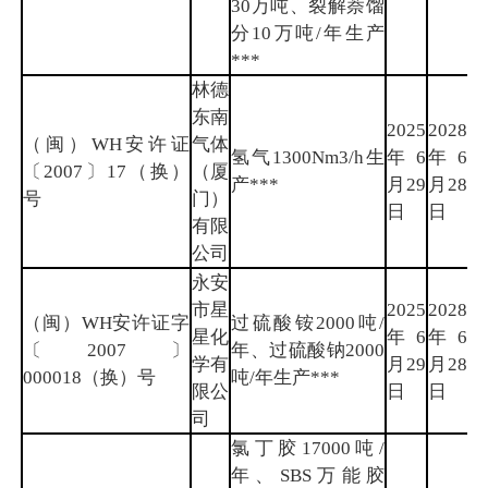
30万吨、裂解萘馏
分10万吨/年生产
***
林德
东南
2025
2028
（闽）WH安许证
气体
氢气1300Nm3/h生
年6
年6
厦
〔2007〕17（换）
（厦
产***
月29
月28
门
号
门）
日
日
有限
公司
永安
市星
2025
2028
（闽）WH安许证字
过硫酸铵2000吨/
星化
年6
年6
三
〔2007〕
年、过硫酸钠2000
学有
月29
月28
明
000018（换）号
吨/年生产***
限公
日
日
司
氯丁胶17000吨/
年、SBS万能胶