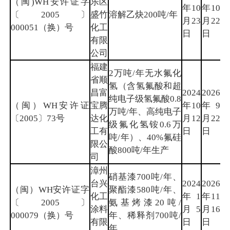
（闽)WH安许证字
乐区
年10
年10
福
〔2005〕
盛竹
溶解乙炔200吨/年
月23
月22
州
000051（换）号
化工
日
日
有限
公司
福建
2万吨/年无水氟化
省顺
氢（含氢氟酸和超
昌富
2024
2026
纯电子级氢氟酸0.8
（闽）WH安许证
宝腾
年10
年9
南
万吨/年、高纯电子
〔2005〕73号
达化
月12
月22
平
级氟化氢铵0.6万
工有
日
日
吨/年）、40%氟硅
限公
酸800吨/年生产
司
漳州
硝基漆700吨/年、
台兴
2024
2026
（闽）WH安许证字
聚酯漆580吨/年、
化工
年1
年11
漳
〔2005〕
氨基烤漆20吨/
涂料
月5
月16
州
000079（换）号
年、稀释剂700吨/
有限
日
日
年