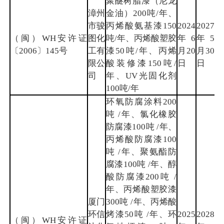
聚醚树脂漆（尼龙
漳州
金油）200吨/年、
市骏
丙烯酸氨基漆150
2024
2027
（闽）WH安许证
图化
吨/年、丙烯酸塑胶
年6
年5
漳
〔2006〕145号
工有
漆50吨/年、丙烯
月20
月30
州
限公
酸装修漆150吨/
日
日
司
年、UV光固化剂
100吨/年
环氧防腐涂料200
吨 /年、氯化橡胶
防腐漆100吨 /年、
丙烯酸防腐漆100
吨 /年、聚氨酯防
腐漆100吨 /年、醇
酸防腐漆200吨 /
年、丙烯酸塑胶漆
厦门
300吨 /年、丙烯酸
环信
烤漆50吨 /年、环
2025
2028
（闽）WH安许证