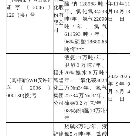
酸钠128968吨/
年11
年11
福
证字〔2006〕
化股
年、氯化氢34533
月14
月13
州
129（换）号
份有
吨/年、氢气22899
日
日
限公
吨/年、氯气
司
611593吨/年、
96%硫酸18680.65
吨/年***
液氨21万吨/年、
甲醇3万吨/年、
福州
20%氨水6万吨/
2022
2025
（闽榕新)WH安许证
耀隆
年、一氧化碳3024
年9
年9
福
字〔2006〕
化工
万Nm3/年、氢气
月5
月4
州
000130(换)号
集团
25734万Nm3/年、
日
日
公司
硫磺0.2万吨/年、
98%浓硝酸10万吨/
年
烧碱8万吨/年、液
福建
氯5万吨/年、盐酸