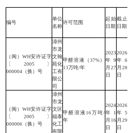
所
单位
起始
截止
属
编号
许可范围
名称
日期
日期
地
市
漳州
市龙
2023
2026
（闽）WH安许证字
文翰
甲醛溶液（37%）
年9
年6
漳
〔2005〕
苑化
13万吨/年
月27
月28
州
000004（换）号
工有
日
日
限公
司
漳州
市龙
2024
2026
（闽）WH安许证字
文区
甲醛溶液16万吨/
年1
年5
漳
〔2005〕
福泰
年
月16
月29
州
000006（换）号
化工
日
日
有限