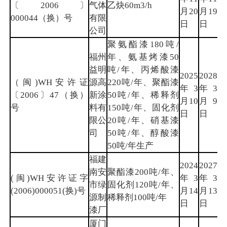
〔2006〕
气体
乙炔60m3/h
月20
月19
州
000044（换）号
有限
日
日
公司
聚氨酯漆180吨/
福州
年、氨基烤漆50
益明
吨/年、丙烯酸漆
2025
2028
（闽)WH安许证
源高
220吨/年、聚酯漆
年3
年3
福
〔2006〕47（换）
新涂
50吨/年、稀释剂
月10
月9
州
号
料有
150吨/年、固化剂
日
日
限公
20吨/年、硝基漆
司
50吨/年、醇酸漆
50吨/年生产
福建
2024
2027
南安
聚酯漆200吨/年、
(闽)WH安许证字
年3
年3
泉
市绿
固化剂120吨/年、
(2006)000051(换)号
月14
月13
州
源制
稀释剂100吨/年
日
日
漆厂
厦门