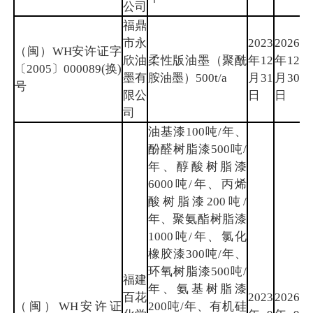
公司
福鼎
市永
2023
2026
（闽）WH安许证字
欣油
柔性版油墨（聚酰
年12
年12
宁
〔2005〕000089(换)
墨有
胺油墨）500t/a
月31
月30
德
号
限公
日
日
司
油基漆100吨/年、
酚醛树脂漆500吨/
年、醇酸树脂漆
6000吨/年、丙烯
酸树脂漆200吨/
年、聚氨酯树脂漆
1000吨/年、氯化
橡胶漆300吨/年、
环氧树脂漆500吨/
福建
年、氨基树脂漆
百花
2023
2026
（闽）WH安许证
200吨/年、有机硅