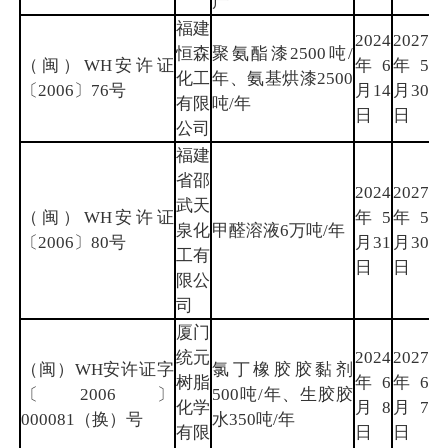
产
福建
2024
2027
恒森
聚氨酯漆2500吨/
（闽）WH安许证
年6
年5
漳
化工
年、氨基烘漆2500
〔2006〕76号
月14
月30
州
有限
吨/年
日
日
公司
福建
省邵
2024
2027
武天
（闽）WH安许证
年5
年5
南
泉化
甲醛溶液6万吨/年
〔2006〕80号
月31
月30
平
工有
日
日
限公
司
厦门
统元
2024
2027
（闽）WH安许证字
氯丁橡胶胶黏剂
树脂
年6
年6
厦
〔2006〕
500吨/年、生胶胶
化学
月8
月7
门
000081（换）号
水350吨/年
有限
日
日