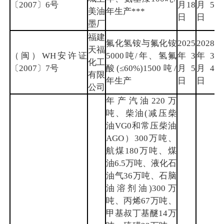
〔2007〕6号
月18
月5
州
美油
年生产***
日
日
墨厂
福建
氟化氢铵与氟化铵
2025
2028
天福
（闽）WH安许证
5000吨/年、氢氟
年3
年3
南
化工
〔2007〕7号
酸(≤60%)1500吨/
月5
月4
平
有限
年生产
日
日
公司
年产汽油220万
吨、柴油(减压柴
油VG0和常压柴油
AGO）300万吨、
航煤180万吨、煤
油6.5万吨、液化石
油气36万吨、石脑
油溶剂油)300万
吨、丙烯67万吨、
甲基叔丁基醚14万