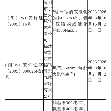
漳州
市宇
氧[压缩的或液化
2023
2026
昌火
（闽）WH安许证
的]500Nm3/h、氮
年8
年8
漳
原气
〔2005〕16号
[压缩的或液化
月16
月2
州
体有
的]500Nm3/h
日
日
限公
司
福建
省晋
江市
2023
2026
(闽)WH安许证字
锦马
氧气350Nm3/h(配
年8
年8
泉
〔2005〕000026(换)
登惠
套氮气生产)
月24
月2
州
号
气体
日
日
深冷
有限
公司
硝基漆300吨/年、
氨基漆400吨/年、