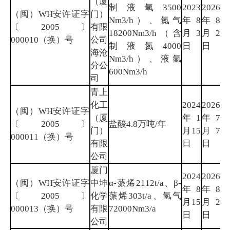
（厦
制液氧3500
2023
2026
（闽）WH安许证字
门）
Nm3/h）、氮气
年8
年8
厦
〔2005〕
有限
18200Nm3/h（含
月3
月2
门
000010（换）号
公司
制液氮4000
日
日
海沧
Nm3/h）、液氩
分公
600Nm3/h
司
青上
化工
2024
2026
（闽）WH安许证字
（厦
年1
年7
厦
〔2005〕
盐酸4.8万吨/年
门）
月15
月7
门
000011（换）号
有限
日
日
公司
厦门
2024
2026
（闽）WH安许证字
中坤
α-蒎烯2112t/a、β-
年8
年8
厦
〔2005〕
化学
蒎烯303t/a、氢气
月15
月2
门
000013（换）号
有限
72000Nm3/a
日
日
公司