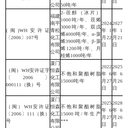
日
日
公司
50吨/年
2-莰醇（冰片）
福建
1000吨/年、莰烯
南平
2024
2027
3000吨/年、双戊
(闽)WH安许证
青松
年1
年1
南
烯4000吨/年、α-蒎
〔2006〕107号
化工
月22
月21
平
烯3900吨/年、β-蒎
有限
日
日
烯1200吨/年、月
公司
桂烯1000吨/年
厦门
2022
2025
（闽）WH安许证字
恒森
不饱和聚酯树脂
年6
年6
厦
〔2006〕
化工
15000吨/年
月27
月26
门
000111（换）号
有限
日
日
公司
厦门
2025
2028
（闽）WH安许证
恒森
不饱和聚酯树脂
年6
年6
厦
〔2006〕111（换）
化工
15000吨/年生产
月27
月26
门
号
有限
***
日
日