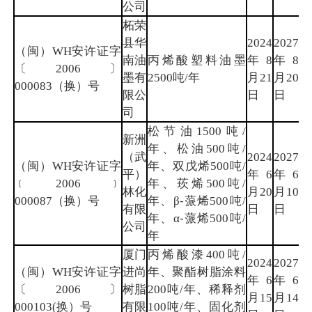
公司
柘荣
县华
2024
2027
（闽）WH安许证字
南油
丙烯酸塑料油墨
年8
年8
宁
〔2006〕
墨有
2500吨/年
月21
月20
德
000083（换）号
限公
日
日
司
松节油1500吨/
新洲
年、松油500吨/
（武
2024
2027
（闽）WH安许证字
年、双戊烯500吨/
平）
年6
年6
龙
﹝2006﹞
年、莰烯500吨/
林化
月20
月10
岩
000087（换）号
年、β-蒎烯500吨/
有限
日
日
年、α-蒎烯500吨/
公司
年
厦门
丙烯酸漆400吨/
2024
2027
（闽）WH安许证字
进尚
年、聚酯树脂涂料
年6
年6
厦
〔2006〕
树脂
200吨/年、稀释剂
月15
月14
门
000103(换）号
有限
100吨/年、固化剂