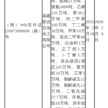
吨、硫磺22万吨、
液氨2000吨、乙烯
110万吨、苯50.2
福建
万吨、对二甲苯
联合
2025
2026
（闽）WH安许证
100万吨、丁二烯
石油
年2
年2
泉
[2007]000008（换）
18万吨、甲苯10万
化工
月18
月9
州
号
吨、混合二甲苯40
有限
日
日
万吨、白油料5万
公司
吨、正丁烷5万
吨、1-丁烯5万
吨、混合碳四(液
态)20万吨、重芳
烃10万吨、乙苯5
万吨、裂解碳五12
万吨、裂解碳九12
万吨、二氧化碳
57.7万吨、环氧乙
烷18万吨、异辛烷