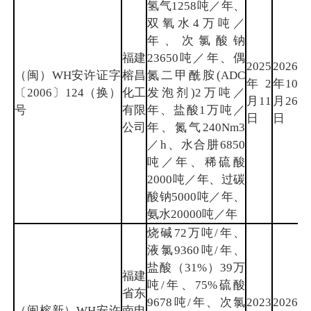
氢气1258吨／年、
双氧水4万吨／
年、次氯酸钠
福建
23650吨／年、偶
2025
2026
（闽）WH安许证字
榕昌
氮二甲酰胺(ADC
年2
年10
南
〔2006〕124（换）
化工
发泡剂)2万吨／
月11
月26
平
号
有限
年、盐酸1万吨／
日
日
公司
年、氮气240Nm3
／h、水合肼6850
吨／年、稀硫酸
2000吨／年、过碳
酸钠5000吨／年、
氨水20000吨／年
烧碱72万吨/年、
液氯9360吨/年、
盐酸（31%）39万
福建
吨/年、75%硫酸
省东
9678吨/年、次氯
2023
2026
（闽榕新）WH安许
南电