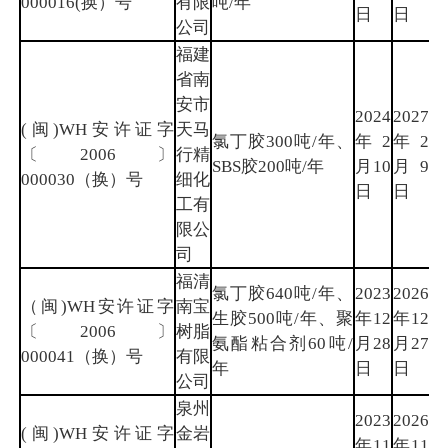
000016(换）号
有限
吨/年
日
日
公司
福建
省南
安市
2024
2027
(闽)WH安许证字
天马
氯丁胶300吨/年、
年2
年2
泉
〔2006〕
行精
SBS胶200吨/年
月10
月9
州
000030（换）号
细化
日
日
工有
限公
司
福清
氯丁胶640吨/年、
2023
2026
（闽)WH安许证字
南宝
生胶500吨/年、聚
年12
年12
福
〔2006〕
树脂
氨酯粘合剂60吨/
月28
月27
州
000041（换）号
有限
年
日
日
公司
泉州
2023
2026
(闽)WH安许证字
金岩
年11
年11
泉