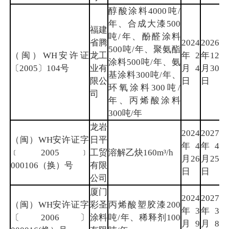
醇酸涂料4000吨/
年、合成大漆500
福建
吨/年、酚醛涂料
省腾
2024
2026
500吨/年、聚氨酯
（闽）WH安许证
龙工
年2
年12
漳
涂料500吨/年、氨
〔2005〕104号
业有
月4
月30
州
基涂料300吨/年、
限公
日
日
环氧涂料300吨/
司
年、丙烯酸涂料
300吨/年
龙岩
2024
2027
（闽）WH安许证字
日平
年4
年4
龙
﹝2005﹞
工贸
溶解乙炔160m³/h
月26
月25
岩
000106（换）号
有限
日
日
公司
厦门
2024
2027
（闽）WH安许证字
彩圣
丙烯酸塑胶漆200
年3
年3
厦
〔2006〕
涂料
吨/年、稀释剂100
月9
月8
门