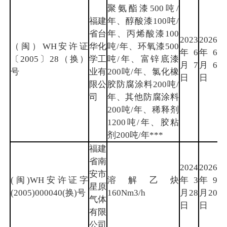
聚氨酯漆500吨/
福建
年、醇酸漆100吨/
省台
年、丙烯酸漆100
2023
2026
（闽）WH安许证
华化
吨/年、环氧漆500
年6
年6
厦
〔2005〕28（换）
学工
吨/年、富锌底漆
月7
月6
门
号
业有
200吨/年、氯化橡
日
日
限公
胶防腐涂料200吨/
司
年、其他防腐涂料
200吨/年、稀释剂
1200吨/年、胶粘
剂200吨/年***
福建
省南
2024
2026
安市
(闽)WH安许证字
溶解乙炔
年3
年9
泉
星原
(2005)000040(换)号
160Nm3/h
月28
月20
州
气体
日
日
有限
公司