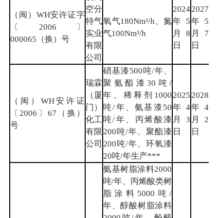
空分
2024
2027
（闽）WH安许证字
特气
氧气180Nm³/h、氮
年5
年5
厦
〔2006〕
实业
气100Nm³/h
月8
月7
门
000065（换）号
有限
日
日
公司
硝基漆500吨/年、
瑞霖
聚氨酯漆30吨/
（厦
年、稀释剂1000
2025
2028
（闽）WH安许证
门）
吨/年、氨基漆50
年4
年4
厦
〔2006〕67（换）
化工
吨/年、丙烯酸漆
月3
月2
门
号
有限
200吨/年、聚酯漆
日
日
公司
200吨/年、环氧漆
20吨/年生产***
氨基树脂涂料2000
吨/年、丙烯酸类树
脂涂料5000吨/
年、醇酸树脂涂料
2000吨/年、酚醛