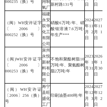
000235（换）号
用制
新村路131号
日
日
氧厂
福建
永安
2024
2027
（闽）WH安许证字
硝酸6万吨/年、硝
双华
年11
年11
三
〔2006〕
酸铵溶液7.6万吨/
化工
月2
月1
明
000252（换）号
年生产***
有限
日
日
公司
泉州
永悦
2023
2026
（闽)WH安许证字
不饱和聚酯树脂10
新材
年1
年1
泉
〔2006〕
万吨/年、聚氨酯树
料有
月31
月30
州
000253（换）号
脂2万吨/年
限公
日
日
司
寿宁
2024
2027
（闽）WH安许证
县旺
年12
年12
宁
〔2006〕256（换）
印刷油墨400吨/年
盛化
月3
月2
德
号
工厂
日
日