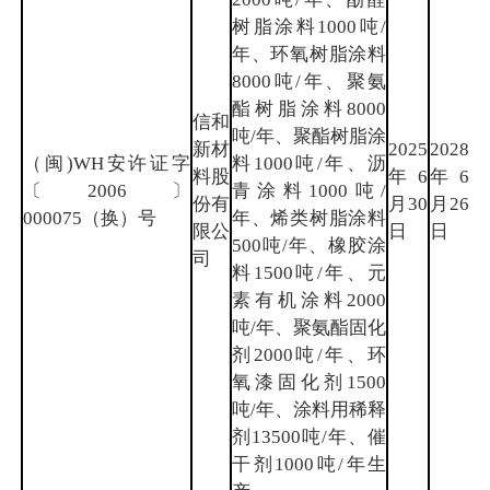
树脂涂料1000吨/
年、环氧树脂涂料
8000吨/年、聚氨
酯树脂涂料8000
信和
吨/年、聚酯树脂涂
新材
2025
2028
（闽)WH安许证字
料1000吨/年、沥
料股
年6
年6
泉
〔2006〕
青涂料1000吨/
份有
月30
月26
州
000075（换）号
年、烯类树脂涂料
限公
日
日
500吨/年、橡胶涂
司
料1500吨/年、元
素有机涂料2000
吨/年、聚氨酯固化
剂2000吨/年、环
氧漆固化剂1500
吨/年、涂料用稀释
剂13500吨/年、催
干剂1000吨/年生