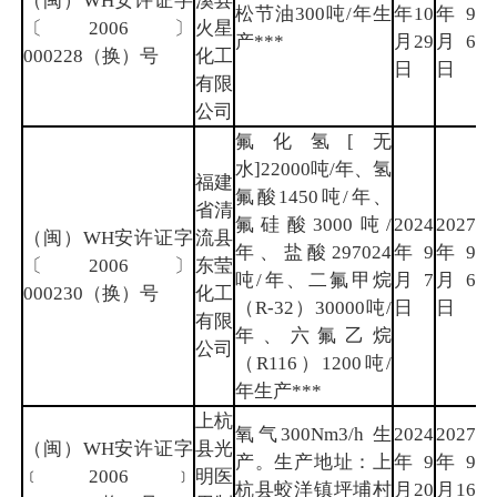
（闽）WH安许证字
溪县
松节油300吨/年生
年10
年9
三
〔2006〕
火星
产***
月29
月6
明
000228（换）号
化工
日
日
有限
公司
氟化氢[无
水]22000吨/年、氢
福建
氟酸1450吨/年、
省清
氟硅酸3000吨/
2024
2027
（闽）WH安许证字
流县
年、盐酸297024
年9
年9
三
〔2006〕
东莹
吨/年、二氟甲烷
月7
月6
明
000230（换）号
化工
（R-32）30000吨/
日
日
有限
年、六氟乙烷
公司
（R116）1200吨/
年生产***
上杭
氧气300Nm3/h 生
2024
2027
（闽）WH安许证字
县光
产。生产地址：上
年9
年9
龙
﹝2006﹞
明医
杭县蛟洋镇坪埔村
月20
月16
岩