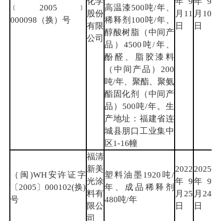
化学
年9
年9
龙
﹝2005﹞
高温漆500吨/年、
股份
月11
月10
岩
000098（换）号
稀释剂100吨/年、
有限
日
日
醇酸树脂（中间产
公司
品）4500吨/年、
酚醛、脂胶漆料
（中间产品）200
吨/年、聚酯、聚氨
酯固化剂（中间产
品）500吨/年。生
产地址：福建省连
城县朋口工业集中
区1-16幢
福清
新美
2022
2025
（闽)WH安许证字
塑料油墨1920吨/
光涂
年9
年9
福
〔2005〕000102(换)
年、成品稀释剂
料有
月25
月24
州
号
480吨/年
限公
日
日
司