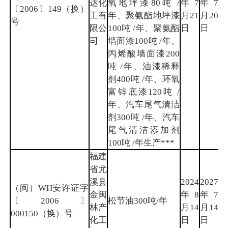
达化
氧地坪漆80吨 /
年7
年7
厦
〔2006〕149（换）
工有
年、聚氨酯地坪漆
月21
月20
门
号
限公
100吨 /年、聚氨酯
日
日
司
墙面漆100吨 /年、
丙烯酸墙面漆200
吨 /年、油漆稀释
剂400吨 /年、环氧
富锌底漆120吨 /
年、汽车尾气清洁
剂300吨 /年、汽车
尾气清洁添加剂
100吨 /年生产***
福建
省尤
溪县
2024
2027
（闽）WH安许证字
金闽
年8
年7
三
〔2006〕
松节油300吨/年
林产
月14
月14
明
000150（换）号
化工
日
日