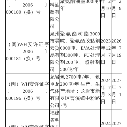
聚氨酯油墨300吨/
年2
年2
泉
〔2006〕
料油
年
月10
月9
州
000180（换）号
墨有
日
日
限公
司
泉州
聚氨酯树脂3000
市昊
吨、聚氨酯胶粘剂
2023
2026
（闽)WH安许证字
云贸
6000吨、EVA处理
年12
年7
泉
〔2006〕
易有
剂300吨、PU处理
月7
月19
州
000181（换）号
限公
剂200吨、照射剂
日
日
司
500吨/年
龙岩
氧2700吨/年、氮
2024
2027
（闽）WH安许证字
卓龙
200吨/年 生产。生
年7
年7
龙
﹝2006﹞
气体
产地址：龙岩市新
月3
月1
岩
000196（换）号
有限
罗区曹溪镇中粉路
日
日
公司
7号
福建
省明
2024
2027