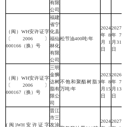
有限
公司
福建
省宁
2024
2027
（闽）WH安许证字
化县
年8
年7
三
〔2006〕
福仙
松节油400吨/年
月1
月31
明
000166（换）号
林化
日
日
有限
公司
三明
金狮
2023
2026
（闽）WH安许证字
达树
不饱和聚酯树脂3
年8
年7
三
〔2006〕
脂有
万吨/年
月15
月13
明
000167（换）号
限公
日
日
司
晋江
市三
2024
2027
(闽)WH安许证字
友涂