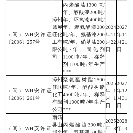
丙烯酸漆1300吨/
年、醇酸漆200吨/
漳州
年、环氧漆400吨/
鑫展
年、聚氨酯漆200
2024
2027
（闽）WH安许证
旺化
吨/年、氨基漆200
年11
年11
漳
〔2006〕257号
工有
吨/年、硝基漆200
月22
月21
州
限公
吨/年、固化剂
日
日
司
1100吨/年、稀释
剂1100吨/年生产
***
漳州
聚氨酯树脂2500
2025
2027
佳联
吨/年、醇酸树脂
（闽）WH安许证
年1
年12
漳
化工
4500吨/年、稀释
〔2006〕261号
月1
月31
州
有限
剂1000吨/年生产
日
日
公司
***
南靖
2025
2028
县山
丙烯酸漆300吨/
（闽）WH安许证
年3
年3
漳
城至
年、氨基漆100吨/