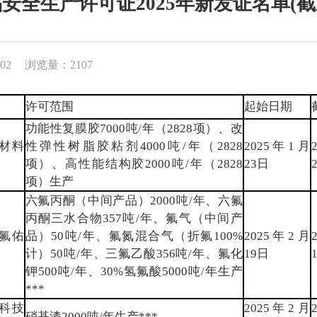
全生产许可证2025年新发证名单(截至2
02
浏览量：2107
许可范围
起始日期
功能性复膜胶7000吨/年（2828项）、改
材料
性弹性树脂胶粘剂4000吨/年（2828
2025年1月
项）、高性能结构胶2000吨/年（2828
23日
项）生产
六氟丙酮（中间产品）2000吨/年、六氟
丙酮三水合物357吨/年、氟气（中间产
氟佑
品）50吨/年、氟氮混合气（折氟100%
2025年2月
计）50吨/年、三氟乙酸356吨/年、氟化
19日
钾500吨/年、30%氢氟酸5000吨/年生产
***
科技
2025年2月
硝基漆2000吨/年生产***