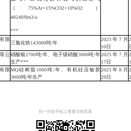
（75%Ar+15%CO2+10%O2）
48240Nm3/a
***
有限
2025年7月
三氯化铁143000吨/年
10日
限公
硝酸银2700吨/年、电子级硝酸3000吨/年
2025年7月
生产***
17日
有限
MQ硅树脂1000吨/年、有机硅压敏胶
2025年8月
3000吨/年生产
29日
扫一扫在手机上查看当前页面