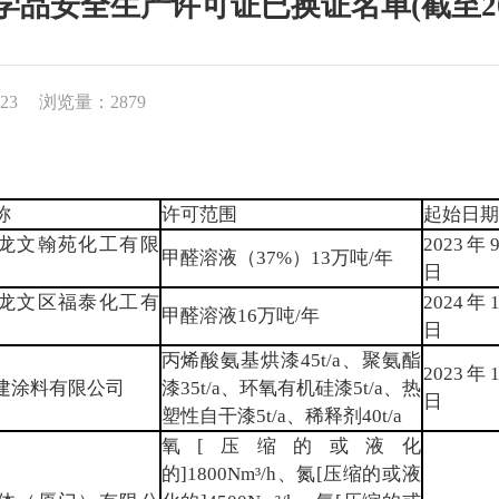
品安全生产许可证已换证名单(截至202
23
浏览量：2879
称
许可范围
起始日期
龙文翰苑化工有限
2023年
甲醛溶液（37%）13万吨/年
日
龙文区福泰化工有
2024年
甲醛溶液16万吨/年
日
丙烯酸氨基烘漆45t/a、聚氨酯
2023年
建涂料有限公司
漆35t/a、环氧有机硅漆5t/a、热
日
塑性自干漆5t/a、稀释剂40t/a
氧[压缩的或液化
的]1800Nm³/h、氮[压缩的或液