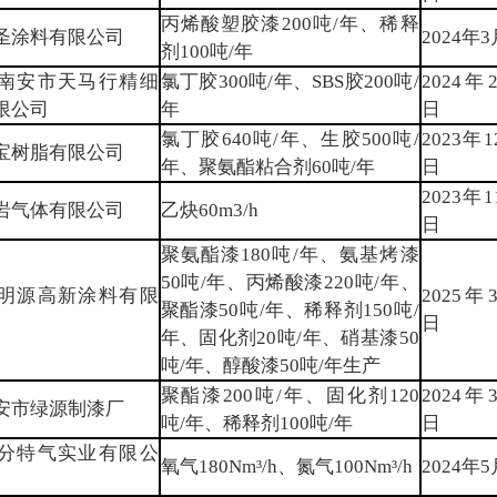
丙烯酸塑胶漆200吨/年、稀释
圣涂料有限公司
2024年
剂100吨/年
南安市天马行精细
氯丁胶300吨/年、SBS胶200吨/
2024年
限公司
年
日
氯丁胶640吨/年、生胶500吨/
2023年1
宝树脂有限公司
年、聚氨酯粘合剂60吨/年
日
2023年1
岩气体有限公司
乙炔60m3/h
日
聚氨酯漆180吨/年、氨基烤漆
50吨/年、丙烯酸漆220吨/年、
明源高新涂料有限
2025年
聚酯漆50吨/年、稀释剂150吨/
日
年、固化剂20吨/年、硝基漆50
吨/年、醇酸漆50吨/年生产
聚酯漆200吨/年、固化剂120
2024年
安市绿源制漆厂
吨/年、稀释剂100吨/年
日
分特气实业有限公
氧气180Nm³/h、氮气100Nm³/h
2024年