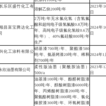
长乐区盛竹化工有
2023年1
溶解乙炔200吨/年
日
2万吨/年无水氟化氢（含氢氟
酸和超纯电子级氢氟酸0.8万吨/
顺昌富宝腾达化工
2024年1
年、高纯电子级氟化氢铵0.6万
司
日
吨/年）、40%氟硅酸800吨/年
生产
硝基漆700吨/年、聚酯漆580
兴化工涂料有限公
吨/年、氨基烤漆20吨/年、稀释
2024年
剂700吨/年
柔性版油墨（聚酰胺油墨）
2023年1
永欣油墨有限公司
500t/a
日
油基漆100吨/年、酚醛树脂漆
500吨/年、醇酸树脂漆6000吨/
年、丙烯酸树脂漆200吨/年、
聚氨酯树脂漆1000吨/年、氯化
橡胶漆300吨/年、环氧树脂漆