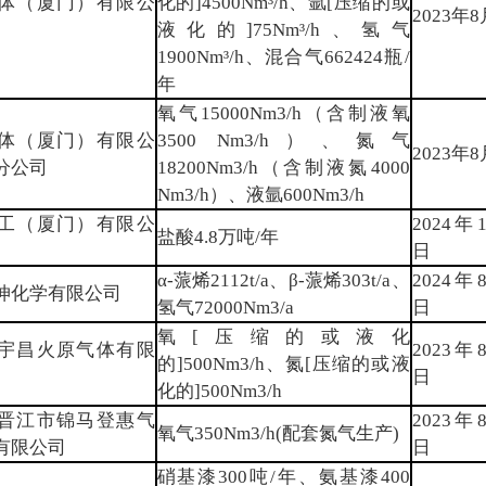
体（厦门）有限公
化的]4500Nm³/h、氩[压缩的或
2023年
液化的]75Nm³/h、氢气
1900Nm³/h、混合气662424瓶/
年
氧气15000Nm3/h（含制液氧
体（厦门）有限公
3500 Nm3/h）、氮气
2023年
分公司
18200Nm3/h（含制液氮4000
Nm3/h）、液氩600Nm3/h
工（厦门）有限公
2024年
盐酸4.8万吨/年
日
α-蒎烯2112t/a、β-蒎烯303t/a、
2024年
坤化学有限公司
氢气72000Nm3/a
日
氧[压缩的或液化
宇昌火原气体有限
2023年
的]500Nm3/h、氮[压缩的或液
日
化的]500Nm3/h
晋江市锦马登惠气
2023年
氧气350Nm3/h(配套氮气生产)
有限公司
日
硝基漆300吨/年、氨基漆400