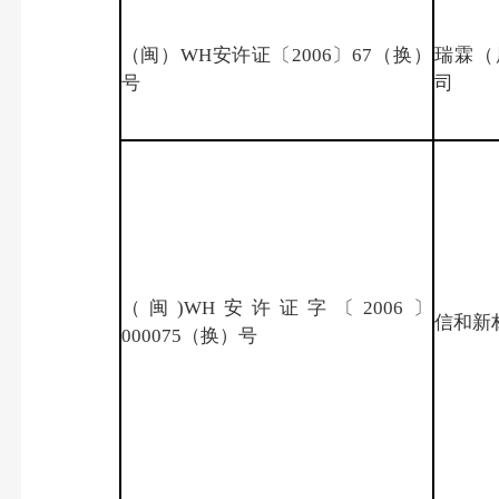
（闽）WH安许证〔2006〕67（换）
瑞霖（
号
司
（闽)WH安许证字〔2006〕
信和新
000075（换）号