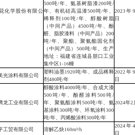
500吨/年、氨基树脂漆200吨/
花化学股份有限公
年、有机硅高温漆500吨/年、
2023年
稀释剂100吨/年、醇酸树脂
日
（中间产品）4500吨/年、酚
醛、脂胶漆料（中间产品）200
吨/年、聚酯、聚氨酯固化剂
（中间产品）500吨/年。生产
地址：福建省连城县朋口工业
集中区1-16幢
塑料油墨1920吨/年、成品稀释
2022年
美光涂料有限公司
剂480吨/年
日
醇酸涂料4000吨/年、合成大漆
500吨/年、酚醛涂料500吨/
腾龙工业有限公司
年、聚氨酯涂料500吨/年、氨
2024年
基涂料300吨/年、环氧涂料300
吨/年、丙烯酸涂料300吨/年
2024年
平工贸有限公司
溶解乙炔160m³/h
日