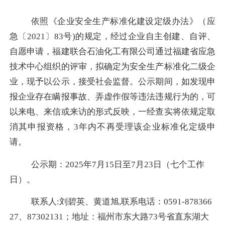
依照《
企业安全生产标准化建设定级办法
》（应
急〔
202
1
〕
83
号
)的规定，经过企业自主创建、自评、
自愿申请，福建
联合石油化工有限
公司通过福建省应急
技术中心组织的评审，拟确定为安全生产标准化二级企
业，现予以公示，接受社会监督。公示期间，如发现申
报企业存在瞒报事故、弄虚作假等违法违规行为的，可
以来电、来信或来访的形式反映，一经查实将依规定取
消其申报资格，
3年内不再受理该企业标准化定级申
请。
公示期：
2025年7月15日至7月23日（七个工作
日）。
联系人
:刘碧英、黄道旭,联系电话：0591-87
8366
27
、
87302131；地址：福州市东大路73号省直东湖大