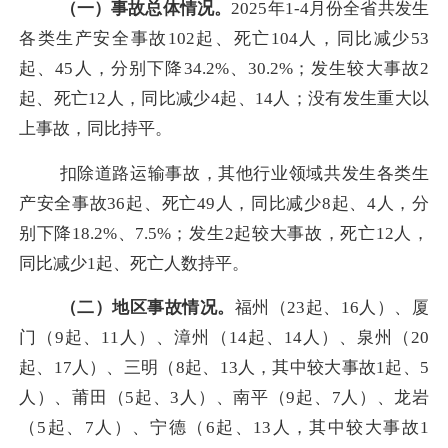
（一）事故总体情况。
2025年1-4月份
全省共发生
各类生产安全事故
102
起、死亡
104
人，同比减少
53
起、
45
人，分别下降
34.2
%、
30.2
%；
发生
较大事故
2
起、死亡12人
，同比
减少
4起、14
人；没有发生重大以
上事故，同比持平。
扣除道路运输事故，其他行业领域共发生各类生
产安全事故
36
起、死亡
49
人，同比减少
8
起、
4
人，分
别下降
18.2
%、
7.5
%；
发生
2起较大事故，死亡12人
，
同比
减少
1起、死亡人数持平
。
（二）地区事故情况。
福州（
23起、16人
）、
厦
门
（
9
起、
11
人）
、
漳州（
14
起、
14
人）、
泉州（
20
起、
17
人
）、三明
（
8
起、
13
人
，其中较大事故
1起、5
人
）
、莆田（
5
起、
3
人
）、
南平（
9
起、
7
人）
、龙岩
（
5起、7人
）、宁德（
6起、13人，其中较大事故1