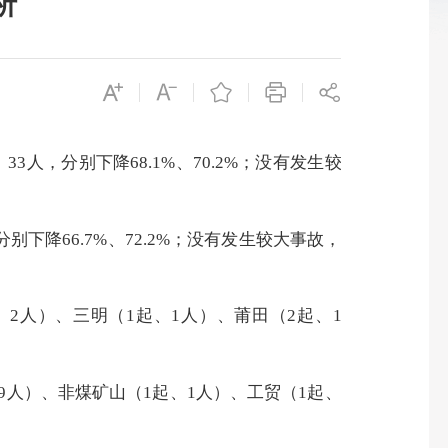
析
、
33
人，分别下降
68.1
%、
70.2
%；
没有发生
较
分别下降
66.7
%、
72.2
%；
没有发生
较大事故，
、
2
人
）、三明
（
1
起、
1
人）
、莆田（
2起、
1
9
人）、
非煤矿山（
1起、1人
）、工贸（
1起、