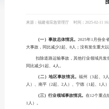
来源：福建省应急管理厅
时间：2025-02-11 16:
（一）事故总体情况。
2025年1月份
全
大事故，同比
减少
2起、8
人；没有发生重大以
扣除道路运输事故，其他行业领域共发
同比
减少
1起、4人
。
（二）地区事故情况。
福州（
3起、3
人
）、
南平（
2
起、
2
人）
、宁德（
1起、1人
（三）行业领域事故情况。
在
12个重
1人
）
。