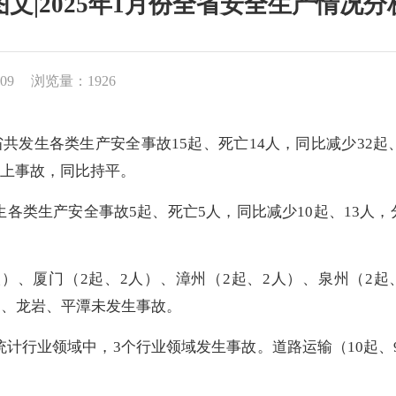
图文|2025年1月份全省安全生产情况分
09
浏览量：1926
省共发生各类生产安全事故
15
起、死亡
14
人，同比减少
32
起
上事故，同比持平。
生各类生产安全事故
5
起、死亡
5
人，同比减少
10
起、
13
人，
人
）、
厦门
（
2起、
2
人）
、
漳州（
2
起、
2
人）、
泉州（
2起
）、龙岩、平潭
未发生事故
。
点统计行业领域中，
3个行业领域发生事故。
道路运输（
10
起、