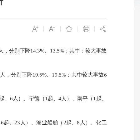
析
人，分别下降
14.3
%、
13.5
%；其中：较大事故
人，分别下降
19.5
%、
19.5
%；其中较大事故
6
2起、
6
人）
、宁德（
1起、4人
）、
南平（
1起、
（
6
起、
23
人）、渔业船舶（
2
起、
8
人）
、
化工