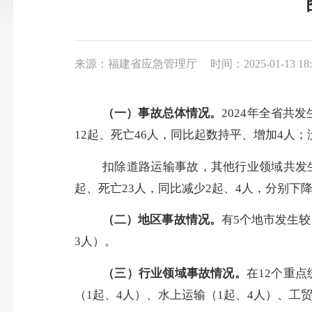
来源：福建省应急管理厅
时间：2025-01-13 18:
（一）事故总体情况。
2024年
全省共发
12
起、死亡
46
人，同比
起数持平
、
增加
4
人；
扣除道路运输事故，其他行业领域共发
起、死亡
2
3
人，同比
减少
2起、4人，
分别下
（二）地区事故情况。
有
5
个地市发生较
3人）。
（三）行业领域事故情况。
在
12个重
（
1起、4人）、
水上运输（
1起、4人
）、工