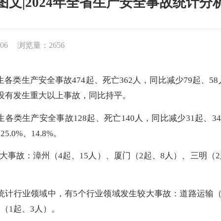
图文|2024年全省生产安全事故统计分
06
浏览量：2656
生各类生产安全事故
474
起、死亡
362
人，同比减少
79
起、
58
没有发生重大以上事故，同比持平。
生各类生产安全事故
128
起、死亡
140
人，同比减少
31
起、
34
降
25.0
%、
14.8
%。
大事故：漳州（
4
起、
15
人）、厦门
（
2起、8人）、
三明
（
点统计行业领域中，有
5
个行业领域发生较大事故：道路运输
贸
（
1起、3人
）
。