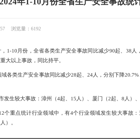
|2024年1-10月份全省生产安全事故统
57
浏览量：6192
，1-
10
月份，全省各类生产安全事故同比减少
90
起、
38
人
生重大以上事故，同比持平。
领域
各类
生产安全事
故同比减少
28
起、
24
人，分别下降
20.7
%
市发生较大事故：漳州（
4
起、
15
人）、厦门
（
2起、8人）
12个重点统计行业领域中，有
4
个行业领域发生较大事故：
4人
）
。