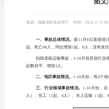
图文
来源：福建省应急管理厅
时间：2024-11-11 08:
一
、
事故总体情况。
据
11
月
8日直报统计
起、死亡
40
人，同比
增加
1起
、
8
人；没有发
扣除道路运输事故，
1-
10
月份其他行业
起数持平、增加
3
人。
二
、
地区事故情况。
1-
10
月份，有
4
个地
三
、
行业领域事故情况。
1-
10
月份，在
人）
、
化工（
1起、4人）、
水上运输（
1起、