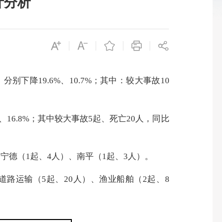
计分析
，分别下降
19.6
%、
10.7
%；其中：较大事故
10
、
16.8
%；其中较大事故
5
起、死亡
2
0
人，同比
、
宁德（
1起、4人
）、
南平（
1起、3人）。
道路运输（
5
起、
20
人）、渔业船舶（
2
起、
8