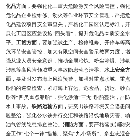
化品方面，
要强化化工重大危险源安全风险管控，强化
危化品企业检维修、动火等作业环节安全管理，严把危
化品建设项目安全审查关，严格化工园区认定标准，开
展化工园区应急设施
“回头看”，提升危化品本质安全水
平。
工贸方面，
要加强试生产、检修维修、开停车等高
危环节安全管控，加大有限空间安全警示教育力度，增
强从业人员安全意识，推动金属冶炼、粉尘涉爆、涉氨
涉氯等高风险领域重大事故隐患动态清零。
水上安全方
面
，
要
及时发布海上风浪预警，加强对重点水域、重点
船舶的巡查检查，紧盯海上客运、危险品、货运、砂石
船等
“四类重点船舶”，强化涉渔“三无”船舶整治，严防
水上事故。
铁路运输方面，
要突出铁路环境安全隐患问
题整治，强化公水铁并行交汇和铁路沿线地质灾害、输
油气管线隐患排查整治。
消防方面，
要严格落实消防安
全工作
“七个一律”措施，聚焦“九小场所”、多业态混合