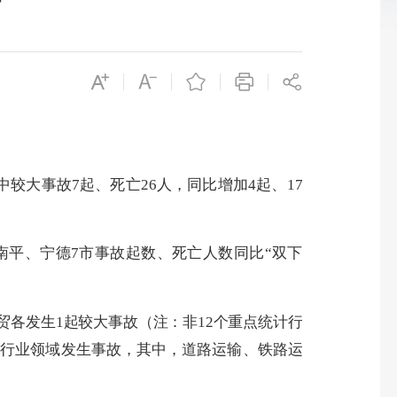
析
中较大事故
7
起、死亡
26
人，同比增加
4
起、
17
南平、宁德
7
市事故起数、死亡人数同比“双下
贸各发生
1
起较大事故（注：非
12
个重点统计行
行业领域发生事故，其中，道路运输、铁路运