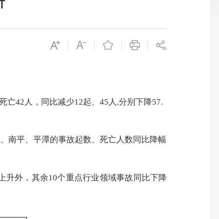
析
死亡
42
人，同比减少
12
起、
45
人
,
分别下降
57.
明、南平、平潭的
事故起数、死亡人数
同比降幅
上升外，其余
10
个重点行业领域事故同比下降