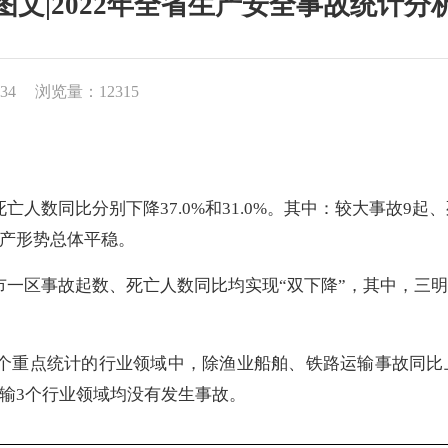
图文|2022年全省生产安全事故统计分
34
浏览量：12315
死亡人数同比分别下降
37.0%
和
31.0%
。其中：较大事故
9
起、
产形势总体平稳。
市一区事故起数、死亡人数同比均实现“双下降”，其中，
三
个重点统计的行业领域中，除渔业船舶、铁路运输事故同比
输
3
个行业领域均没有发生事故。