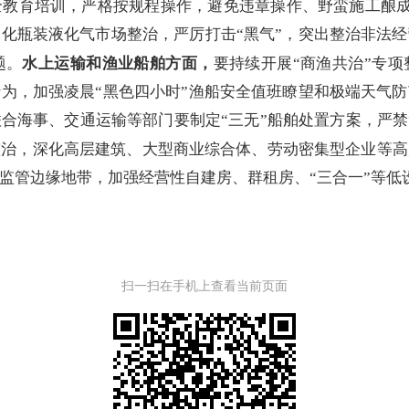
全教育培训，严格按规程操作，避免违章操作、野蛮施工酿
化瓶装液化气市场整治，严厉打击“黑气”，突出整治非法
题。
水上运输和渔业船舶方面，
要持续开展“商渔共治”专项
为，加强凌晨“黑色四小时”渔船安全值班瞭望和极端天气
合海事、交通运输等部门要制定“三无”船舶处置方案，严禁
整治，深化高层建筑、大型商业综合体、劳动密集型企业等高
监管边缘地带，加强经营性自建房、群租房、“三合一”等低设
扫一扫在手机上查看当前页面