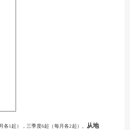
从地
月各
1
起），三季度
6
起（每月各
2
起）。