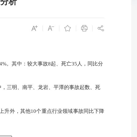
计分析
.4%
。其中：较大事故
8
起、死亡
35
人，同比分
中，
三明、南平、龙岩、平潭的
事故起数、死
上升外，其他
10
个重点行业领域事故同比下降