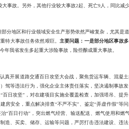
较大事故。另外，其他行业较大事故
2
起、死亡
9
人，同比减
但部分地区和行业领域安全生产形势依然严峻复杂，尤其是
控重特大事故任务依然艰巨。
主
要问题：
一是部分地区事故多
今年
我省发生多起重大涉险事故，险些酿成重大事故。
认真开展道路交通百日攻坚大会战，聚焦货运车辆、混凝土
醉）驾等违法行为，
强化企业主体责任落实，坚决遏制事故发
“百日攻坚”，对在建项目实施全覆盖检查，加强塔吊、提
建房安全，重点解决排查“不严不实”、鉴定“弄虚作假”等
治“百日行动”，突出燃气经营、输送配送、燃气使用和燃
法制造、买卖、储存、运输等问题，严厉打击违法建设、违