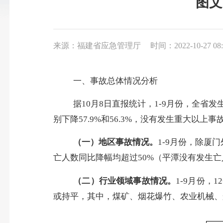
图文
来源：福建省应急管理厅
时间：2022-10-27 08:
一、事故总体情况分析
据
10
月
8
日直报统计，
1-9
月份，全省发
别下降
57.9%
和
56.3%
，没有发生重大以上事
（一）地区事故情况。
1-9
月份
，除厦门
亡人数
同比降幅均超过
50%
（平潭没有发生亡
（二）行业领域事故情况。
1-9
月份
，
12
或持平，其中，煤矿、烟花爆竹、农业机械、