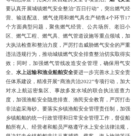
要认真开展城镇燃气安全整治“百日行动”，突出燃气经
营、输送配送、燃气使用和燃气具生产销售
4
个环节
17
个方面典型问题，聚焦燃气经营、公共场所、老旧小
区、燃气工程、燃气具、燃气管道设施等重点领域，加
大执法检查和整治力度，严厉打击威胁燃气安全的严重
违法违规行为，推动城镇燃气安全排查整治切实取得实
效；同时，加强燃气管线改造安全管理，确保用气安
全。
水上运输和渔业船舶安全
要进一步完善水上安全责
任体系建设，
精准
开展“商渔共治
2022
”专项行动，
加大
对水上航运密集区、事故多发水域的联合执法巡查力
度，加强渔船安全隐患排查、渔民安全教育，严厉打击
非法盗采海砂。要落实乡镇渔船安全管理责任制，加强
乡镇船舶的统一行政管理和日常安全管理工作，督促船
舶所有人、经营者和船员严格遵守水上安全法律法规，