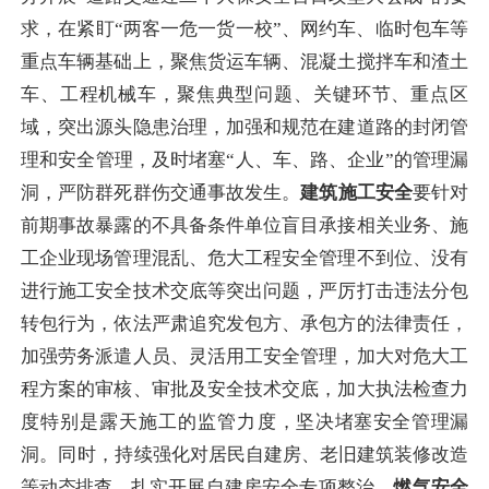
求，在紧盯“两客一危一货一校”、网约车、临时包车等
重点车辆基础上，聚焦货运车辆、混凝土搅拌车和渣土
车、工程机械车，聚焦典型问题、关键环节、重点区
域，突出源头隐患治理，加强和规范在建道路的封闭管
理和安全管理，及时堵塞“人、车、路、企业”的管理漏
洞，
严防群死群伤交通事故发生。
建筑施工安全
要针对
前期事故暴露的不具备条件单位盲目承接相关业务、施
工企业现场管理混乱、危大工程安全管理不到位、没有
进行施工安全技术交底等突出问题，严厉打击违法分包
转包行为，依法严肃追究发包方、承包方的法律责任，
加强劳务派遣人员、灵活用工安全管理，加大对危大工
程方案的审核、审批及安全技术交底，加大执法检查力
度特别是露天施工的监管力度
，坚决堵塞安全管理漏
洞。
同时，
持续强化对居民自建房、老旧建筑装修改造
等动态排查，
扎实开展自建房安全专项整治
。
燃气安全