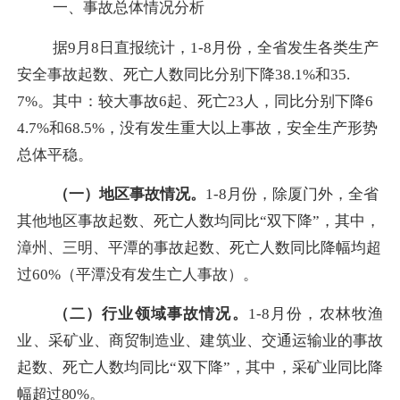
一、事故总体情况分析
据
9
月
8
日直报统计，
1-8
月份，全省发生各类生产
安全事故起数、死亡人数同比分别下降
3
8.1%
和
35.
7%
。其中：较大事故
6
起、死亡
23
人，同比分别下降
6
4.7
%
和
68.5
%
，没有发生重大以上事故，安全生产形势
总体平稳。
（一）地区事故情况。
1-8
月份，除厦门外，全省
其他地区事故起数、死亡人数均同比“双下降”，其中，
漳州、三明、平潭的
事故起数、死亡人数
同比降幅均超
过
60%
（平潭没有发生亡人事故）
。
（二）行业领域事故情况。
1-8
月份，
农林牧渔
业
、采矿业、商贸制造业、建筑业、交通运输业的事故
起数、死亡人数均同比“双下降”，其中，采矿业同比降
幅超过
80%
。