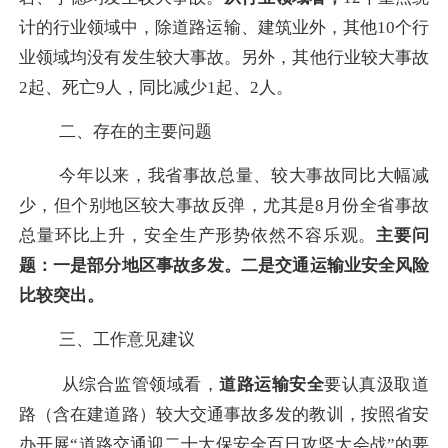
计的行业领域中，除
道路运输、建筑业外，
其他
10
个行
业领域
均
没有发生较大事故。
另外，其他行业较大事故
2
起、死亡
9
人，同比减少
1
起、
2
人。
二、存在的主要问题
今年以来，我省事故总量、较大事故同比大幅减
少，但个别地区较大事故反弹，尤其是
8
月份全省事故
总量环比上升，安全生产形势依然不容乐观。
主
要问
题：
一是部分地区事故多发。
二是交通运输业安全风险
比较突出。
三、工作意见建议
从综合监管领域看，
道路运输安全
要认真汲取道
路（含在建道路）较大交通事故多发的教训，按照省安
办开展“道路交通迎二十大保安全百日攻坚大会战”的要