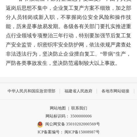
返岗后思想不集中，企业复工复产方案不细致，加之部
分人员转岗或新入职，不掌握岗位安全风险和操作技
能，历来是事故易发期。各级各有关部门要
扎实推进重
点行业领域专项整治三年行动，特别要
加强节后复工复
产安全监管，织密织牢安全防护网
，
依法依规
严肃查处
非法违法行为，坚决防止企业擅自复工、“带病”生产
，
严防各类事故发生，坚决防范遏制较大以上事故。
中华人民共和国应急管理部
福建省人民政府
各地市网站链接
网站地图
|
联系我们
网站标识码： 3500000006
闽公网安备 35010202000569号
ICP备案编号： 闽ICP备15008987号