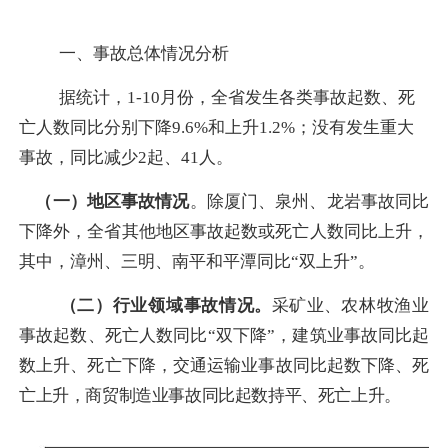
一、事故总体情况分析
据统计，
1-10
月份，全省发生各类事故起数、死
亡人数同比分别下降
9.6%
和上升
1.2%
；没有发生重大
事故，同比减少
2
起、
41
人。
（一）
地区事故情况
。
除
厦门、
泉州
、龙岩事故同比
下降
外
，
全省其他地区事故起数或死亡人数同比上升，
其中
，漳州、三明
、
南平和平潭同比“双上升”。
（二）行业领域事故情况。
采矿业、
农林牧渔业
事故起数、死亡人数同比“双下降”，建筑业事故同比起
数上升、死亡下降，交通运输业事故同比起数下降、死
亡上升，商贸制造业事故同比起数持平、死亡上升。