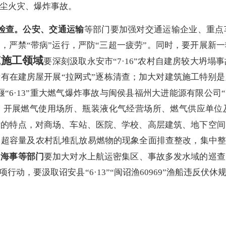
尘火灾、爆炸事故。
检查。
公安、交通运输
等部门要加强对交通运输企业、重点
护，严禁“带病”运行，严防“三超一疲劳”。同时，要开展新
筑施工领域
要深刻汲取永安市“
7
·
16
”农村自建房较大坍塌事
有在建房屋开展“拉网式”逐栋清查；加大对建筑施工特别
“6·13”重大
燃气爆炸事故与
闽侯县福州大进能源有限公司“
，开展燃气使用场所、瓶装液化气经营场所、燃气供应单位
发的特点，对商场、车站、医院、学校、高层建筑、地下空间
、超容量及农村乱堆乱放易燃物的现象全面排查整改，集中
、海事等部门
要
加大对水上航运密集区、事故多发水域的巡查
专项行动，要汲取诏安县“
6
·
13
”“闽诏渔
60969
”渔船违反伏休