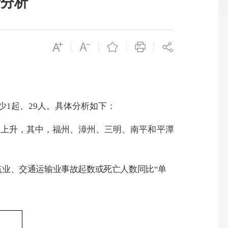
计分析
少
1
起、
29
人。具体分析如下：
比上升，其中
，福州、漳州、三明
、
南平和平潭
筑业、交通运输业事故
起数
或死亡人数同比“单