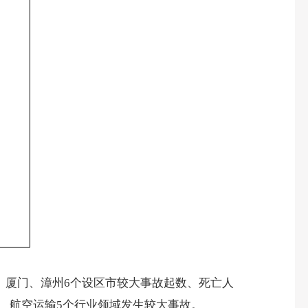
、厦门、漳州
6
个设区市较大事故起数、死亡人
、航空运输
5
个行业领域发生较大事故
。