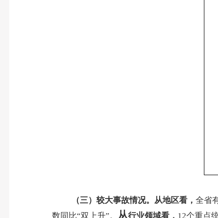
（三）较大事故情况。从地区看，
全省
从
数同比“双上升”。
行业领域看，
12
个重点