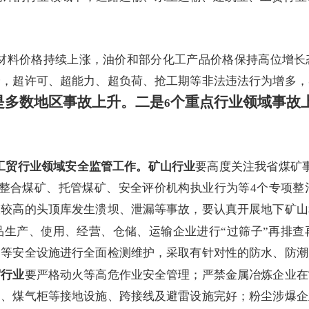
材料价格持续上涨，油价和部分化工产品价格保持高位增长
全，超许可、超能力、超负荷、抢工期等非法违法行为增多，
是多数地区事故上升。二是
个重点行业领域事故
6
工贸行业领域安全监管工作。
矿山行业
要高度关注我省煤矿
源整合煤矿、托管煤矿、安全评价机构执业行为等
4
个专项整
险较高的头顶库发生溃坝、泄漏等事故
，
要认真
开展地下矿山
品生产、使用、经营、仓储、运输企业进行
“
过筛子
”
再排查
制等安全设施进行全面检测维护，采取有针对性的防水、防潮
贸行业
要
严格动火等高危作业安全管理；严禁金属冶炼企业在
道、煤气柜等接地设施、跨接线及避雷设施完好；粉尘涉爆企