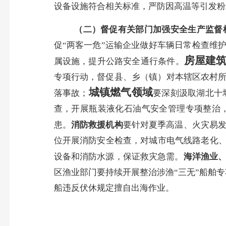
设备设施符合相关标准，严防因高温等引发粉
（二）
督促
有关部门
加
强安全生产监督
促“两客一危”运输企业做好车辆日常检查维
房屋建
属设施，提升公
路安全通行条件。
专项行动，督促县、乡（镇）对本辖区农村所
城镇燃气领域
落事故；
要深刻汲取
湖北十堰
查，开展瓶装液化石油气安全管理专项整治
患。
消防救援机构
要
针对夏季高温、火灾易
位开展消防安全检查，对城市电气线路老化
设备和消防水源，保证救灾急需。
海洋渔业
区渔业部门要
持续开展整治涉渔“三无”船舶
船
违反伏休规定擅自出海作业
。