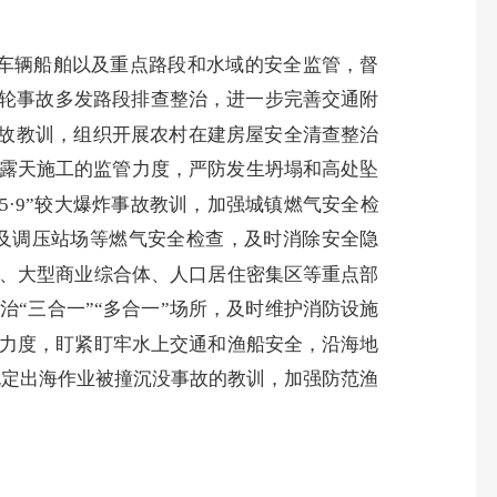
车辆船舶以及重点路段和水域的安全监管，督
一轮事故多发路段排查整治，进一步完善交通附
故教训，
组织开展农村在建房屋安全清查整治
是露天施工的监管力度，严防发生坍塌和高处坠
5
·
9
”较大爆炸事故教训
，
加强城镇燃气安全检
及调压站场等燃气安全检查，及时消除安全隐
、大型商业综合体、人口居住密集区等重点部
整治
“
三合一
”“
多合一
”
场所，及时维护消防设施
力度，
盯紧盯牢水上交通和渔船安全
，沿海地
规定出海作业被撞沉没事故的教训，加强
防范渔