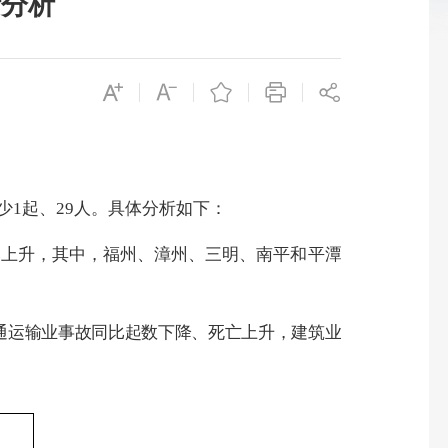
计分析
少
1
起、
29
人。具体分析如下：
比上升，其中
，福州、漳州、三明
、
南平和平潭
通运输业
事故
同比起数下降、死亡上升，建筑业