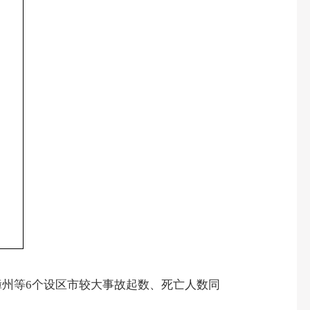
漳州等
6
个设区市较大事故起数、死亡人数同