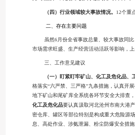
（四）行业领域较大事故情况。
12
个重
二、存在主要问题
虽然
6
月份全省事故总量、较大事故同比
市场需求旺盛、生产经营活动活跃等影响，上
三、工作意见建议
（一）
盯紧盯牢
矿山、化工及危化品、
格落实“六严禁、三严格”九条措施，认真开
地下矿山和尾矿库全系统各环节安全大排查
化工及
危化品
要
认真汲
取河北沧州
市
南大港产
密仓库、罐区等部位特别是构成重大危险源
息、高处作业、涉氨泄漏、粉尘防爆安全措施