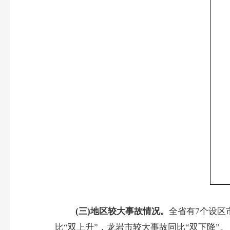
(
三
)
地区较大事故情况。
全省有
7
个设区
比“双上升”，龙岩市较大事故同比“双下降”。