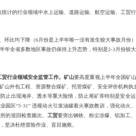
点统计的行业领域中
水上运输、道路运输、航空运输、工贸
、环比均下降（
6
月份是上半年唯一没有发生较大事故月份
半年全省多数地区事故仍保持上升态势，特别是
2-3
月份较大
工贸行业领域安全监管工作。
矿山
要高度重视上半年全国矿
展矿山外包工程、资源整合煤矿、托管煤矿、安全评价机构执
，
防止出现淹井、透水等重大险情，防止尾矿库特别是安全运
业园区“
5
·
31
” 违规动火引发
油罐着火
事故教训，强
化动火、
场所的巡回检查频次。
工贸
要突出钢铁、粉尘涉爆、铝加工、
，坚决杜绝冒险作业、盲目施救。