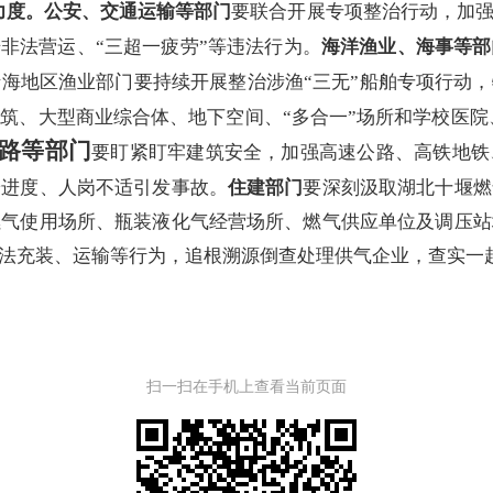
力度
。
公安、交通运输等部门
要
联合开展专项整治行动，
加
非法营运、“三超一疲劳”等违法行为。
海洋渔业、海事等部
沿海地区渔业部门要
持续开展整治涉渔“三无”船舶专项行动，
筑、大型商业综合体、地下空间、“多合一”场所和学校医
路等部门
要盯紧盯牢建筑安全，加强高速公路、高铁地铁
赶进度、人岗不适引发事故。
住建部门
要深刻汲取
湖北十堰
燃
燃气使用场所、瓶装液化气经营场所、燃气供应单位及调压站
非法充装、运输等行为，追根溯源倒查处理供气企业，查实一
扫一扫在手机上查看当前页面