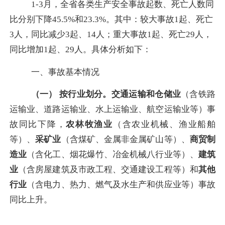
1-3
月，全省各类生产安全事故起数、死亡人数同
比分别下降
45.5%
和
23.3%
。其中：较大事故
1
起、死亡
3
人，同比减少
3
起、
14
人；重大事故
1
起、死亡
29
人，
同比增加
1
起、
29
人。具体分析如下：
一、事故基本情况
（一） 按行业划分。
交通运输和仓储业
（含铁路
运输业、道路运输业、水上运输业、航空运输业等）事
故同比下降，
农林牧渔业
（含农业机械、渔业船舶
等）、
采矿业
（含煤矿、金属非金属矿山等）、
商贸制
造业
（含化工、烟花爆竹、冶金机械八行业等）、
建筑
业
（含房屋建筑及市政工程、交通建设工程等）和
其他
行业
（含电力、热力、燃气及水生产和供应业等）事故
同比上升。