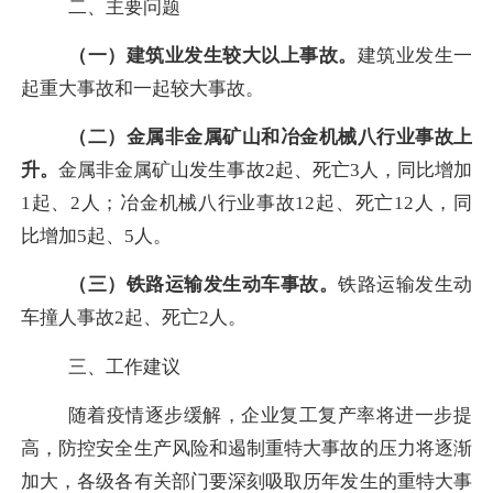
二、主要问题
（一）建筑业发生较大以上事故。
建筑业发生一
起重大事故和一起较大事故。
（二）金属非金属矿山和冶金机械八行业事故上
升。
金属非金属矿山发生事故
2
起、死亡
3
人，同比增加
1
起、
2
人；冶金机械八行业事故
12
起、死亡
12
人，同
比增加
5
起、
5
人。
（三）铁路运输发生动车事故。
铁路运输发生动
车撞人事故
2
起、死亡
2
人。
三、工作建议
随着疫情逐步缓解，企业复工复产率将进一步提
高，防控安全生产风险和遏制重特大事故的压力将逐渐
加大，各级各有关部门要深刻吸取历年发生的重特大事