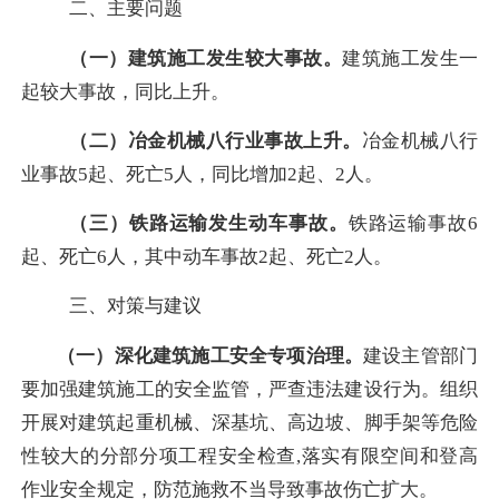
二、主要问题
（一）建筑施工发生较大事故。
建筑施工发生一
起较大事故，同比上升。
（二）冶金机械八行业事故上升。
冶金机械八行
业事故
5
起、死亡
5
人，同比增加
2
起、
2
人。
（三）铁路运输发生动车事故。
铁路运输事故
6
起、死亡
6
人，其中动车事故
2
起、死亡
2
人。
三、对策与建议
（一）深化建筑施工安全专项治理。
建设主管部门
要加强建筑施工的安全监管，严查违法建设行为。组织
开展对建筑起重机械、深基坑、高边坡、脚手架等危险
性较大的分部分项工程安全检查
,
落实有限空间和登高
作业安全规定，防范施救不当导致事故伤亡扩大。