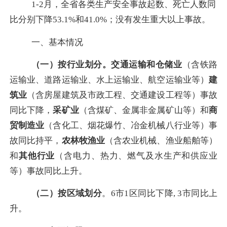
1-2
月，全省各类生产安全事故起数、死亡人数同
比分别下降
53.1%
和
41.0%
；没有发生重大以上事故。
一、基本情况
（一）按行业划分。
交通运输和仓储业
（含铁路
运输业、道路运输业、水上运输业、航空运输业等）
建
筑业
（含房屋建筑及市政工程、交通建设工程等）事故
同比下降，
采矿业
（含煤矿、金属非金属矿山等）和
商
贸制造业
（含化工、烟花爆竹、冶金机械八行业等）事
故同比持平，
农林牧渔业
（含农业机械、渔业船舶等）
和
其他行业
（含电力、热力、燃气及水生产和供应业
等）事故同比上升。
（二）按区域划分
。
6
市
1
区同比下降
, 3
市同比上
升。