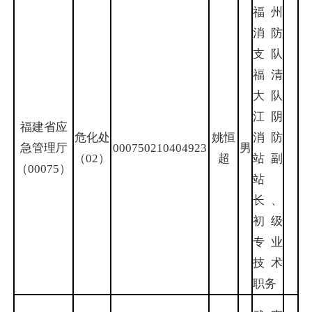
福州
消防
支队
福清
大队
江阴
福建省应
危化处
姚恒
消防
急管理厅
000750210404923
男
（02）
超
站副
（00075）
站
长、
初级
专业
技术
职务