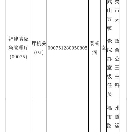
武夷
山市
五夫
镇
福建省应
党政
厅机关
裴睿
急管理厅
000751280050805
女
综合
（03）
涵
（00075）
办公
室三
级主
任科
员
福州
市道
路运