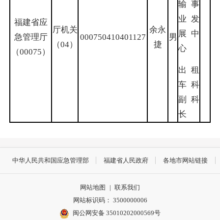
输事
业发
福建省应
厅机关
余永
展中
急管理厅
000750410401127
男
（04）
捷
心
（00075）
出租
车科
副科
长
中华人民共和国应急管理部
福建省人民政府
各地市网站链接
网站地图
|
联系我们
网站标识码： 3500000006
闽公网安备 35010202000569号