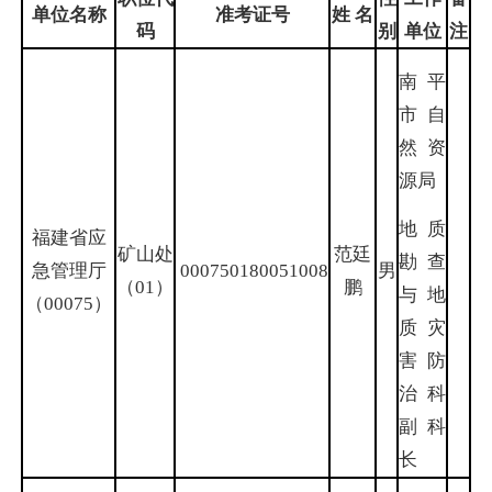
单位名称
准考证号
姓 名
码
别
单位
注
南平
市自
然资
源局
地质
福建省应
矿山处
范廷
勘查
急管理厅
000750180051008
男
（01）
鹏
与地
（00075）
质灾
害防
治科
副科
长