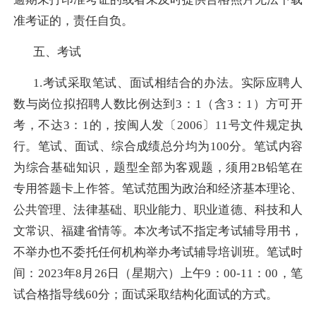
准考证的，责任自负。
五、考试
1.
考试采取笔试、面试相结合的办法。实际应聘人
数与岗位拟招聘人数比例达到
3
：
1
（含
3
：
1
）方可开
考，不达
3
：
1
的，按闽人发〔
2006
〕
11
号文件规定执
行。笔试、面试、综合成绩总分均为
100
分。笔试内容
为综合基础知识，题型全部为客观题，须用
2B
铅笔在
专用答题卡上作答。笔试范围为政治和经济基本理论、
公共管理、法律基础、职业能力、职业道德、科技和人
文常识、福建省情等。本次考试不指定考试辅导用书，
不举办也不委托任何机构举办考试辅导培训班。笔试时
间：
2023
年
8
月
26
日（星期六）上午
9
：
00-11
：
00
，笔
试合格指导线
60
分；面试采取结构化面试的方式。