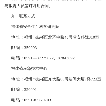
与拟聘人员签订聘用合同。
九、联系方式
福建省安全生产科学研究院
地 址：福州市鼓楼区北环中路
45
号省安科院
310
室
邮 编：
350003
电 话：
0591
—
87275622
、
87843092
福建省应急技术中心
地 址：福州市鼓楼区东大路
88
号建闽大厦
7
楼
723
室
邮 编：
350001
电 话：
0591-87270703