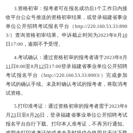
3.
资格初审：报考者可在报名成功后
1
个工作日内接
收平台公众号推送的资格初审结果，或登录福建省事业
单位公开招聘考试报名平台（
http://220.160.53.33:890
3/
）查询资格初审结果。申诉截止时间为
2023
年
8
月
10
日
17:00
，逾期不予受理。
4.
考试确认：通过资格初审的报考者请于
2023
年
8
月
11
日
8:00
至
8
月
12
日
17:00
登录福建省事业单位公开招聘
考试报名平台（
http://220.160.53.33:8903/
）完成参加
考试的确认手续。未及时确认考试的报考者，将取消考
试资格。
5.
打印准考证：通过资格初审的报考者需于
2023
年
8
月
23
日至
8
月
26
日，登录福建省事业单位公开招聘考试
报名平台自行下载、打印本人准考证，不再另行通知。
逾期未打印准考证的或者未及时提供合格照片无法下载