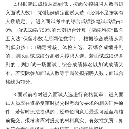
2.
根据笔试成绩从高到低，按岗位拟招聘人数与进
入面试人数
1
：
3
的比例确定面试人选（比例不足按实有
人数确定）。进入面试考生的综合成绩按笔试成绩占
5
0%
、面试成绩占
50%
的比例折合计算（成绩均按“四舍
五入法”保留小数点后两位数字）。根据综合成绩从高
到低分按
1
：
1
确定考核、体检人选。若综合成绩并列
的，则以面试成绩分高者为拟聘人选。若面试成绩仍并
列的，则加试一场面试，综合成绩排名以加试成绩为
准。若实际参加面试人数等于岗位拟招聘人数，面试合
格线为
70
分。
3.
面试前将对进入面试人选进行资格复审，进入面
试人员应在资格复审时提交报考岗位要求的相关证件原
件，若暂时无法提供的，经单位同意后最迟可延至考核
前提交。报考者应对提交的材料真实、有效性负责，如