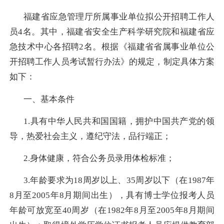
福建省应急管理厅所属事业单位拟公开招聘工作人
员
4
名。其中，福建省安全生产科学研究院和福建省应
急技术中心各招聘
2
名。根据《福建省省属事业单位公
开招聘工作人员考试暂行办法》的规定，制定具体方案
如下：
一、基本条件
1.
具有中华人民共和国国籍，拥护中国共产党的领
导，热爱社会主义，遵纪守法，品行端正；
2.
身体健康，符合公务员录用体检标准；
3.
年龄要求为
18
周岁以上、
35
周岁以下（在
1987
年
8
月至
2005
年
8
月期间出生），具有博士学位报考人员
年龄可放宽至
40
周岁（在
1982
年
8
月至
2005
年
8
月期间