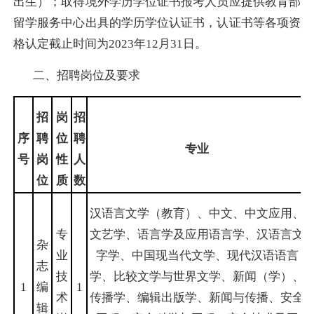
出生）；取得境外学历学位证书报考人员应提供教育部
留学服务中心出具的学历学位认证书，认证书等各项资
格认定截止时间为
2023
年
12
月
31
日。
二、招聘岗位及要求
招
岗
招
序
聘
位
聘
专业
号
岗
性
人
位
质
数
汉语言文学（教育）、中文、中文应用、
专
文艺学、语言学及应用语言学、汉语言文
杂
业
字学、中国现当代文学、现代汉语语言
志
技
学、比较文学与世界文学、新闻（学）、
1
编
1
术
传播学、编辑出版学、新闻与传播、安全
辑