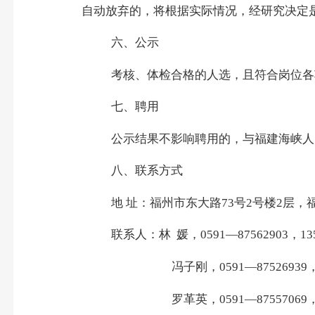
自动放弃的，将根据实际情况，经研究决定
六、公示
考核、体检合格的人选，
且符合岗位各
七、聘用
公示结果不影响聘用的，
与福建海峡人
八、联系方式
地 址：福州市东大路
73
号
2
号楼
2
层，
联系人：林
媛，
0591
—
87562903
，
13
冯子刚，
0591
—
87526939
罗革英，
0591
—
87557069