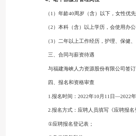
（
1
）年龄
40
周岁（含）以下，女性优
（
2
）本科（含）以上学历，会使用办公
（
3
）二年以上工作经历，护理、保健、
三、合同与薪资待遇
与福建海峡人力资源股份有限公司签订
四、报名和资格审查
1.
报名时间：
2022
年
10
月
11
日—
2022
2.
报名方式：应聘人员填写《应聘报名
①
应聘报名登记表；