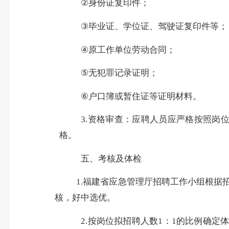
②
身份证复印件；
③
毕业证、学位证、驾驶证复印件等；
④
原工作单位劳动合同；
⑤
无犯罪记录证明；
⑥
户口簿或暂住证等证明材料。
3.
资格审查：应聘人员应严格按照岗
格。
五、考核及体检
1.
福建省应急管理厅招聘工作小组根据
核，好中选优。
2.
按岗位拟招聘人数
1
：
1
的比例确定