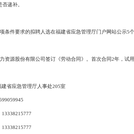
是否递补。
项条件要求的拟聘人选
在福建省应急管理厅门户网站公示
5
力资源股份有限公司签订《劳动合同》。
首次合同
2
年，试
福建省应急管理厅人事处
205
室
599059945
，
13338215777
，
13338215777