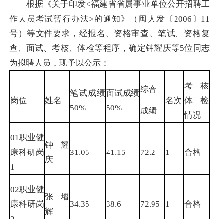
根据《关于印发<福建省省属事业单位公开招聘工
作人员考试暂行办法>的通知》（闽人发〔2006〕11
号）等文件要求，经报名、资格审查、笔试、资格复
查、面试、考核、体检等程序，确定钟耀庆等5位同志
为拟聘人员，现予以公示：
考核
综合
笔试成绩
面试成绩
岗位
姓名
名次
体检
50%
50%
成绩
情况
01职业健
钟耀
康科研岗
31.05
41.15
72.2
1
合格
庆
1
02职业健
张增
康科研岗
34.35
38.6
72.95
1
合格
辉
2