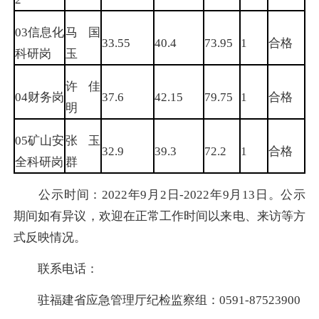
03信息化
马国
33.55
40.4
73.95
1
合格
科研岗
玉
许佳
04财务岗
37.6
42.15
79.75
1
合格
明
05矿山安
张玉
32.9
39.3
72.2
1
合格
全科研岗
群
公示时间：2022年9月2日-2022年9月13日。公示
期间如有异议，欢迎在正常工作时间以来电、来访等方
式反映情况。
联系电话：
驻福建省应急管理厅纪检监察组：0591-87523900