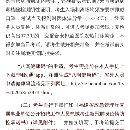
例有密切接触史的考生，还须提供考试前
7
天内新冠病
毒核酸检测阴性证明。考生入场和离场均须按要求佩戴
口罩，考试当天报到时因体温异常（≥
37.3
℃），经医
务人员复检，体温正常的，可进入考场参加考试；复检
仍高出
37.3
℃的，应配合安排至医院发热门诊就诊，不
得参加当日考试。请考生做好相关准备，并在考试前实
时关注属地疫情防控要求。
“八闽健康码”的申请。考生需提前在本人手机上
下载“闽政通”
app
、注册生成“八闽健康码”。省外人员
申请健康码流程见下列网址：
http://fz.bendibao.com/liv
e/202058/53973.shtm
。
（二）考生自行
下载打印
《福建省应急管理厅直
属事业单位公开招聘工作人员笔试考生新冠肺炎疫情防
控承诺书》
(
详见附件）
，并如实填写，于考前提交工