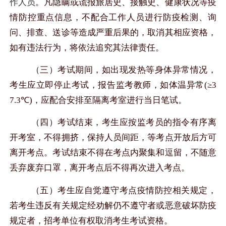
作人员
。凡隐瞒或谎报旅居史、接触史、健康状况等疫
情防控重点信息，不配合工作人员进行防疫检测、询
问、排查、送诊等造成严重后果的，取消其相应资格，
如有违法行为，将依法追究其法律责任。
（三）考试期间，如出现发热等身体异常情况，
考生应立即停止考试，报告监考教师，如体温异常
(
≥
3
7.3
℃
)
，应配合安排至隔离考室进行当日笔试。
（四）考试结束，考生应按监考员的指令有序离
开考室，不得拥挤，保持人员间距，等考点开放后方可
离开考点。考试结束不得在考点内聚集和逗留，不随意
丢弃废弃口罩，离开考点后不得再次进入考点。
（五）考生应自觉遵守考点疫情防控相关规定，
若考生违反有关规定经劝解仍不遵守者或恶意破坏防疫
规定者，招考单位有权取消考生考试资格。