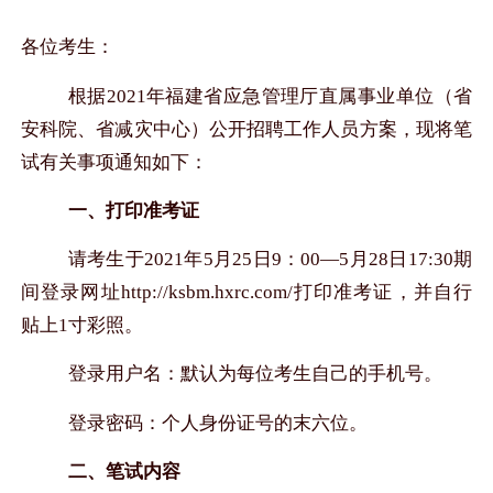
各位考生：
根据
2021
年福建省应急管理厅直属事业单位（省
安科院、省减灾中心）公开招聘工作人员
方案，现将笔
试有关事项通知如下：
一、
打印准考证
请考生于
2021
年
5
月
25
日
9
：
00
—
5
月
28
日
17:30
期
间登录网址
http://ksbm
.
h
x
rc.com/
打印准考证，并自行
贴上
1
寸彩照。
登录用户名：默认为每位考生自己的手机号。
登录密码：个人身份证号的末六位。
二、笔试内容