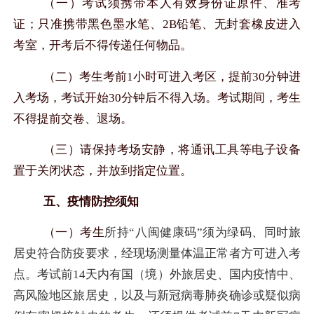
（一）考试须携带本人有效身份证原件、准考
证；只准携带黑色墨水笔、
2B
铅笔、无封套橡皮进入
考室，开考后不得传递任何物品。
（二）考生考前
1
小时可进入考区，提前
30
分钟进
入考场，考试开始
30
分钟后不得入场。考试期间，考生
不得提前交卷、退场。
（三）请保持考场安静，将通讯工具等电子设备
置于关闭状态，并放到指定位置。
五、疫情防控须知
（一）考生
所持“八闽健康码”须为绿码、同时旅
居史符合防疫要求，经现场测量体温正常者方可进入考
点。考试前
14
天内有国（境）外旅居史、国内疫情中、
高风险地区旅居史，以及与新冠病毒肺炎确诊或疑似病