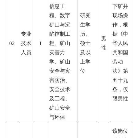
信息工
下矿井
程、数字
研究
现场操
矿山与沉
生学
作，根
专业
陷控制工
历、
据《中
男
02
技术
1
程、矿山
硕士
华人民
性
人员
灾害力
及以
共和国
学、矿山
上学
劳动
安全与灾
位
法》第
害防治、
五十九
安全技术
条，仅
及工程、
限男性
矿山安全
与环保
该岗位