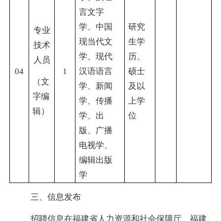
言文字
学、中国
研究
专业
现当代文
生学
技术
学、现代
历、
人员
04
1
汉语语言
硕士
（文
学、新闻
及以
字编
学、传播
上学
辑）
学、出
位
版、广播
电视学、
编辑出版
学
三、
信息发布
招聘信息在福建省人力资源和社会保障厅、福建