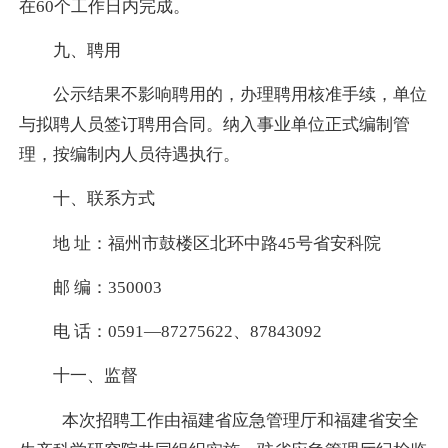
在
60
个工作日内完成。
九、聘用
公示结果不影响聘用的，办理聘用核准手续，单位
与拟聘人员签订聘用合同。纳入事业单位正式编制管
理，按编制内人员待遇执行。
十、联系方式
地 址：福州市鼓楼区北环中路
45
号省安科院
邮 编：
350003
电 话：
0591
—
87275622
、
87843092
十一、监督
本次招聘工作由福建省应急管理厅和福建省安全