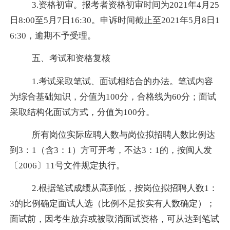
3.
资格初审。
报考者资格初审时间为
2021
年
4
月
25
日
8:00
至
5
月
7
日
16:30
。申诉时间截止至
2021
年
5
月
8
日
1
6:30
，逾期不予受理。
五、考试和资格复核
1.
考试采取笔试、面试相结合的办法。笔试内容
为综合基础知识，分值为
100
分，合格线为
60
分；面试
采取结构化面试方式，分值为
100
分。
所有岗位实际应聘人数与岗位拟招聘人数比例达
到
3
：
1
（含
3
：
1
）方可开考，不达
3
：
1
的，按闽人发
〔
2006
〕
11
号文件规定执行。
2.
根据笔试成绩从高到低，按岗位拟招聘人数
1
：
3
的比例确定面试人选（比例不足按实有人数确定）；
面试前，因考生放弃或被取消面试资格，可从达到笔试