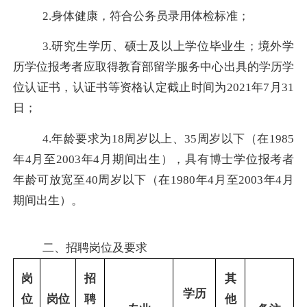
2.
身体健康，符合公务员录用体检标准；
3.
研究生学历、硕士及以上学位毕业生；境外学
历学位报考者应取得教育部留学服务中心出具的学历学
位认证书，认证书等资格认定截止时间为
2021
年
7
月
31
日；
4.
年龄要求为
18
周岁以上、
35
周岁以下（在
1985
年
4
月至
2003
年
4
月期间出生），具有博士学位报考者
年龄可放宽至
40
周岁以下（在
1980
年
4
月至
2003
年
4
月
期间出生）。
二、
招聘岗位及要求
岗
招
其
学历
位
岗位
聘
他