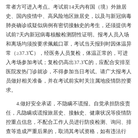
常者方可进入考点。考试前
14
天内有国（境）外旅居
史、国内疫情中、高风险地区旅居史，以及与新冠病毒
肺炎确诊或疑似病例有密切接触史的考生，还须提供考
试前
7
天内新冠病毒核酸检测阴性证明。报考人员入场
和离场均须按要求佩戴口罩，考试当天报到时因体温异
常（≥
37.3
℃），经医务人员复检，体温正常的，可进
入考场参加考试；复检仍高出
37.3
℃的，应配合安排至
医院发热门诊就诊，不得参加当日考试。请广大报考人
员做好相关准备，并在考试前实时关注属地疫情防控要
求。
4.
做好安全承诺，不隐瞒不谎报。自觉承担防疫责
任，凡隐瞒或谎报旅居史、接触史、健康状况等疫情防
控重点信息，不配合工作人员进行防疫检测、询问、排
查等造成严重后果的，取消其考试资格，如有违法行