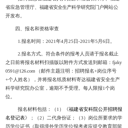
省应急管理厅、
福建省安全生产科学研究院门户
网站公
开发布。
四、报名和资格审查
1.
报名时间：
2021
年
4
月
25
日
-2021
年
5
月
6
日。
2.
报名方式。
符合条件的报考人员请于报名截止
之日前将报名材料扫描版以附件方式发送到邮箱：
fjaky
0591@126.com
（邮件主题注明：招聘报名
+
岗位序号
+
个人姓名），并将报名纸质材料寄达福建省安全生产
科学研究院办公室，逾期不予受理。每人限报
1
个岗
位。
报名材料包括：
（
1
）《
福建省安科院公开招聘报
名登记表
》；（
2
）二代身份证；（
3
）岗位所要求的学
历学位证书（取得境外学历学位报考者应提交教育部留