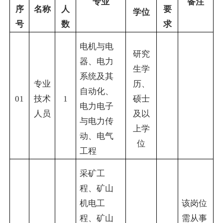
专业
备注
序
名称
人
要
学位
号
数
求
电机与电
研究
器、电力
生学
系统及其
专业
历、
自动化、
01
技术
1
硕士
电力电子
人员
及以
与电力传
上学
动、电气
位
工程
采矿工
程、矿山
机电工
该岗位
程、矿山
需从事