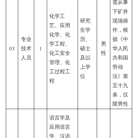
需从事
下矿井
化学工
研究
现场操
艺、应用
生学
作，根
化学、化
专业
历、
据《中
学工程、
男
03
技术
1
硕士
华人民
化工安全
性
人员
及以
共和国
管理、化
上学
劳动
工过程工
位
法》第
程
五十九
条，仅
限男性
语言学及
应用语言
学、汉语