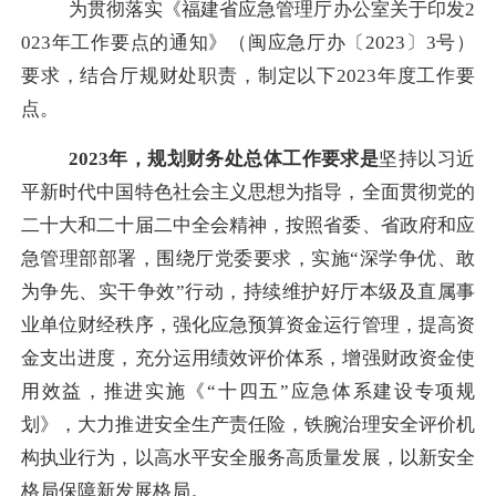
为贯彻落实《福建省应急管理厅办公室关于印发
2
023年工作要点的通知》（
闽应急厅办〔
2023〕3号
）
要求，结合厅规财处职责，
制定以下
2023年度工作要
点。
2023年，规划财务处总体工作要求是
坚持以习近
平新时代中国特色社会
主义思想为指导，全面贯彻党的
二十大和二十届二中全会
精神，
按照省委、省政府和应
急管理部
部署
，
围绕
厅党委要求，
实施
“深学争优、敢
为争先、实干争效”行动，
持续维护好厅本级及直属事
业单位财经秩序，强化应急预算资金运行管理，提高资
金支出进度，充分运用绩效评价体系，
增强财政资金使
用效益，
推进实施
《
“十四五”应急体系建设专项规
划》，大力推进
安全生产责任险，铁腕治理安全评价机
构执业行为，
以高水平安全服务高质量发展，以新安全
格局保障新发展格局。