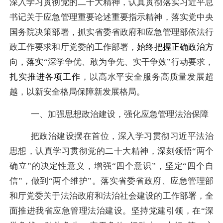
深入
学习贯彻党的二十大精神
，认真贯彻落实习近平总
书记关于应急管理重要论述重要指示精神，落实党中央
国务院决策部署，抓实省委省政府和
应急管理部
依法行
政
工作要求
和厅党委的工作部署，
始终把握正确政治方
向，
落实
“深学争优、敢为争先、实干争效”行动要求，
扎实推进各项工作
，
以高水平安全服务高质量发展超
越，以新安全格局保障新发展格局。
一、加强思想政治建设，强化应急管理法治保障
把政治建设摆在首位，深入学习贯彻习近平法治
思想，
认真学习
贯彻党的
二十
大精神
，深刻领悟
“两个
确立”的决定性意义，增强“四个意识”，坚定“四个自
信”，做到“两个维护”。
落实
省委省政府、应急管理部
和厅党委关于法治政府和法治社会建设的工作
部署，全
面推进
我省
应急管理法治建设
。
坚持党建引领，在
“深