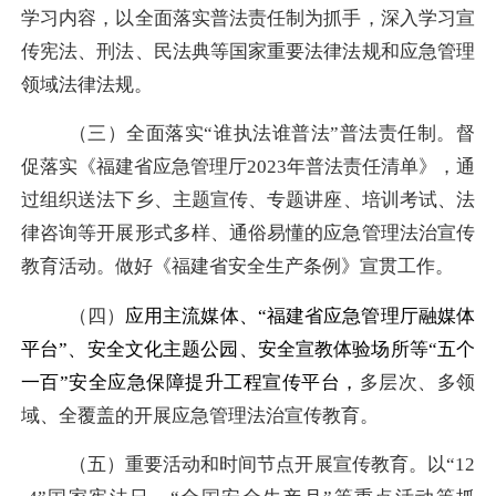
学习内容，
以全面落实普法责任制为抓手，
深入学习宣
传宪法
、刑法、
民法典等国家重要法律法规
和应
急管理
领域法律法规
。
（三）全面落实
“谁执法谁普法”普法责任制。督
促落实《福建省应急管理厅202
3
年普法责任清单》，通
过组织送法下乡、
主题宣传、专题讲座
、培训考试、法
律咨询等开展形式多样、通俗易懂的应急管理法治宣传
教育活动。做好《福建省安全生产条例》宣贯工作。
（四）
应用
主流媒体
、
“福建省应急管理厅融媒体
平台”
、
安全文化主题公园、安全宣教体验场所等
“五个
一百”安全应急
保障
提升工程宣传平台
，
多层次、多领
域、全覆盖的
开展
应急管理法治宣传
教育
。
（五）
重要活动和时间节点开展宣传教育
。以
“
12