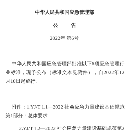
中华人民共和国应急管理部
公
告
2022年
第
6
号
中华人民共和国应急管理部批准以下
6
项
应急管理
行
业标准
，
现予公布（
标准文本
见附件）
，
自
20
22
年
12
月
18
日起施行。
附件：
1.
YJ/T 1.1—2022 社会应急力量建设基础规范
第
1部分：总体要求
2.
YJ/T 1.2—2022 社会应急力量建设基础规范
第
2