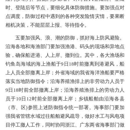
时、登陆后等节点，要细化具体防御措施。要加强点对
点调度，防御过程中遇到的各种突发险情灾情，要果断
相机决策，不能层层上报、等待指令。
五要加强风、浪、潮的防御，抓好海上防风避险。
沿海各地和海渔部门要加强渔港、码头的现场和异地点
验，确保船进港、人上岸、撤到位。其中，各大渔场和
钓鱼岛海域的海上渔船于9日18时前撤离到港避风，船
上人员全部撤离上岸；外省海域的我省海洋渔船要严格
落实当地防御指令；沿海养殖渔排上的非劳动力人员于
9日18时前全部撤离上岸；沿海养殖渔排上的劳动力人
员于10日12时前全部撤离上岸；乡镇船舶由沿海各县
（市、区)参照上述防御指令统一部署。海事部门要加
强我省管辖水域过往船舶避风疏导，做好水工与风电项
目停工撤人工作，同时协同浙江、广东两省海事部门做