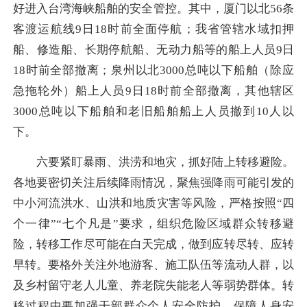
好进入台湾海峡船舶的安全管控。其中，厦门以北56条
客渡运航线9日18时前全面停航；我省管辖水域扣押
船、修造船、长期停航船、无动力船等的船上人员9日
18时前全部撤离；泉州以北3000总吨以下船舶（除应
急拖轮外）船上人员9日18时前全部撤离，其他辖区
3000总吨以下船舶和老旧船舶船上人员撤到10人以
下。
六要紧盯暴雨、洪涝和地灾，抓好陆上转移避险。
各地要密切关注后续降雨情况，聚焦强降雨可能引发的
中小河流洪水、山洪和地质灾害等风险，严格按照“四
个一律”“七个凡是”要求，组织危险区域群众转移避
险，转移工作尽可能在白天完成，做到应转尽转、应转
早转。要格外关注外地游客、施工队伍等流动人群，以
及乡村留守老人儿童、养老院失能老人等弱势群体。转
移过程中要加强干部群众个人安全防护，保障人身安