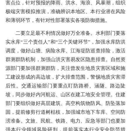
害点位，针对预报的降雨、洪水、海浪、风暴潮，组织
极端灾害模拟推演，准确辨识本地区、本行业潜在风险
和薄弱环节，有针对性部署落实各项防御措施。
二要立足最不利情况做好万全准备。水利部门要落
实水库“三个责任人”和“三个关键环节”，加强水库防洪
调度，做好山塘、病险水库、江海堤防巡查排险，激活
群测群防机制，加强山洪灾害易发区隐患排查。自然资
源部门要加强群测群防，关注曾发生地质灾害区域和施
工建设形成的高边坡，扩大排查范围，警惕地质灾害滞
后性。交通运输部门要重点盯防路桥、涵隧、路边陡
坡，同步做好内河航运、山区在建工地安全管理。住建
部门要组织做好高层建筑、高空构筑物防风、防坠落加
固，提前修剪行道树枯枝，加强城市地下车库、空间防
涝准备。文旅、民航、铁路、电力、应急等部门也要加
强本行业领域风险研判，提前落实本行业安全防范措