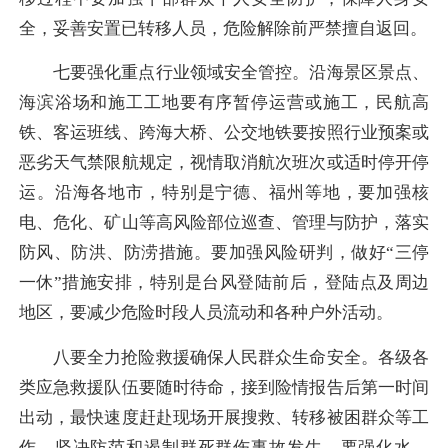
全，妥善安置已转移人员，危险解除前严禁擅自返回。
七要强化重点行业领域安全管控。沿海景区景点、
海滨浴场和施工工地要有序暂停运营或施工，民航高
铁、客运班线、跨海大桥、公交地铁要按照行业预案或
恶劣天气禁限航规定，视情取消航次班次或适时停开停
运。沿海各地市，特别是宁德、福州等地，要加强核
电、危化、矿山等高风险部位巡查、管理与防护，落实
防风、防洪、防涝措施。要加强风险研判，做好“三停
一休”措施安排，特别是台风登陆前后，登陆点及周边
地区，要减少危险时段人员流动和各种户外活动。
八要全力抢险救援确保人民群众生命安全。各级各
类应急救援队伍要随时待命，接到险情报告后第一时间
出动，最快速度赶赴现场开展搜救、转移被困群众等工
作，坚决防范和遏制群死群伤事故发生。要强化水、