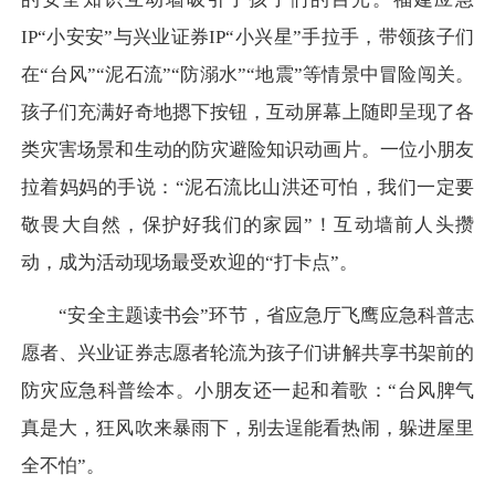
IP“小安安”与兴业证券IP“小兴星”手拉手，带领孩子们
在“台风”“泥石流”“防溺水”“地震”等情景中冒险闯关。
孩子们
充满好奇
地摁下按钮，
互动屏幕上
随即呈现
了各
类灾害场景和生动的
防灾避险
知识
动画片。一位小朋友
拉着妈妈的手说：
“泥石流
比山洪还可怕，我们一定要
敬畏大自然，保护好我们的家园
”
！
互动墙前
人头攒
动，
成为活动现场最受欢迎的
“打卡点”。
“
安全主题读书会
”
环节，
省应急
厅飞鹰应急科普志
愿者
、
兴业证券志愿者轮流
为孩子们
讲解共享
书架前的
防灾
应急科普绘本。小朋友
还一起和着歌
：
“
台风脾气
真是大，狂风吹来暴雨下，别去逞能看热闹，躲进屋里
全不怕
”。