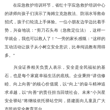
在应急救护培训环节，省红十字应急救护培训中心
的讲师向孩子们演示了海姆立克急救法、防溺水等救命
招式，孩子们轮流上手体验。一位小朋友
边学边比着手
势，
兴奋地说：
“剪刀石头布
（
急救
定位法），这样一
学就会，我也
可以救人了！
”一旁的家长感慨：“这样的
互动
活动让孩子从小
树立
安全意识，比单纯说教有用得
多。
”
兴业证券相关负责人表示，安全是全民福祉的基
石，也是每个家庭幸福生活的
底线。
企业秉持
“讲信修
睦、向上向善”的核心价值观，以“向上”的奋斗精神追
求卓越，以“向善”的责任担当回馈社会。
未来
“小兴星
安全驿站”将
继续依托驿站空间，
搭建面向儿童及广大
市民的安全教育平
台。