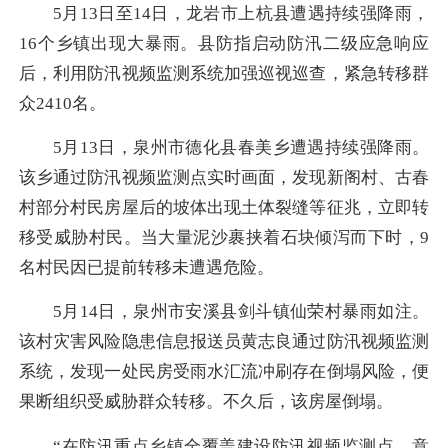
5月13日至14日，龙岩市上杭县遭遇持续强降雨，
16个乡镇出现大暴雨。县防指启动防汛二级应急响应
后，利用防汛视频监测系统加强巡视巡查，紧急转移群
众2410名。
5月13日，泉州市德化县春美乡遭遇持续强降雨。
该乡通过防汛视频监测点实时画面，发现新阁村、古春
村部分村民房屋后的坡体出现土体裂缝等征兆，立即转
移受威胁村民。当大量泥沙裹挟着石块倾泻而下时，9
名村民因已提前转移未遭遇危险。
5月14日，泉州市安溪县剑斗镇仙荣村暴雨如注。
该村灾害风险隐患信息报送员黄志良通过防汛视频监测
系统，发现一处民房受雨水汇流冲刷存在倒塌风险，便
果断组织受威胁群众转移。不久后，该房屋倒塌。
“在防汛重点乡镇全覆盖建设防汛视频监测点，意