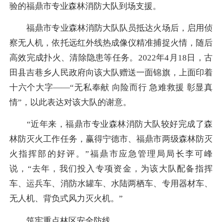
验的福鼎市专业森林消防大队到场支援。
福鼎市专业森林消防大队队员抵达火场后，启用侦
察无人机，依托远红外线热成像仪精准捕捉火情，随后
高效完成扑火、清除隐患等任务。2022年4月18日，古
田县吉巷乡人民政府向该大队赠送一面锦旗，上面印着
十六个大字——“无私奉献 向险而行 急难救援 彰显真
情”，以此表达对该大队的谢意。
“近年来，福鼎市专业森林消防大队较好完成了森
林防灭火工作任务，赢得宁德市、福鼎市两级森林防灭
火指挥部的好评。”福鼎市应急管理局局长李可峰
说，“去年，我们投入专项资金，为该大队配备指挥
车、运兵车、消防水罐车、水陆两栖车、专用器材车、
无人机、背负式风力灭火机。”
筑牢重点林区安全防线