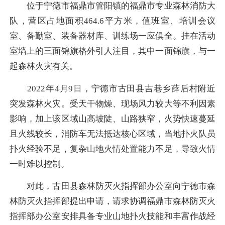
位于宁德市福鼎市管阳镇的福鼎市专业森林消防大
队，营区占地面积464.6平方米，值班室、培训会议
室、备勤室、装备器材库、训练场一应俱全。挂在活动
室墙上的三面锦旗格外引人注目，其中一面锦旗，与一
起森林火灾有关。
2022年4月9日，宁德市古田县吉巷乡薛后村附近
突发森林火灾。受天干物燥、现场风力较大等不利因素
影响，加上该区域山高坡陡、山路狭窄，火势快速蔓延
且火线较长，消防车无法抵达核心区域，当地扑火队员
扑火经验不足，复杂山地火情处置能力不足，导致火情
一时难以控制。
对此，古田县森林防灭火指挥部办公室向宁德市森
林防灭火指挥部提出申请，请求协调福鼎市森林防灭火
指挥部办公室安排具备专业山地扑火技能和丰富作战经