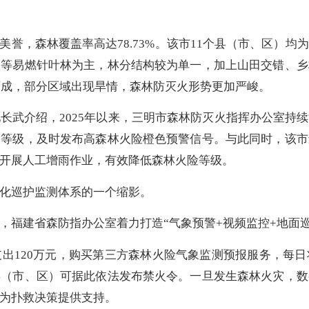
誉，森林覆盖率高达78.73%。该市11个县（市、区）均
松等易燃针叶林为主，林分结构较为单一，加上山田交错、乡
约两成，部分区域出现旱情，森林防灭火形势更加严峻。
武介绍，2025年以来，三明市森林防灭火指挥办公室持续
象等级，及时发布高森林火险橙色预警信号。与此同时，该市
开展人工增雨作业，有效降低森林火险等级。
化巡护监测体系的一个缩影。
建省森防指办公室着力打造“气象预警+视频监控+地面巡
120万元，购买第三方森林火险气象监测预报服务，每日
县（市、区）可据此依法发布禁火令。一旦发生森林火灾，数
为扑救决策提供支持。