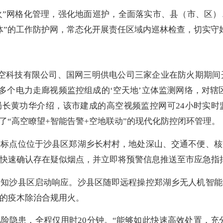
”网格化管理，强化地面巡护，全面落实市、县（市、区）
体”的工作防护网，常态化开展责任区域内巡林检查，切实守好
科技有限公司、国网三明供电公司三家企业在防火期期间开
00多个电力走廊视频监控组成的‘空天地’立体监测网络，对
局长黄功华介绍，该市建成的高空视频监控网可24小时实
了“高空瞭望+智能告警+空地联动”的现代化防控闭环管理。
点位位于沙县区郑湖乡长村村，地处深山、交通不便、核
快速确认存在疑似烟点，并立即将预警信息推送至市应急指
沙县区启动响应。沙县区随即远程操控郑湖乡无人机智能
的疫木除治合规用火。
隐患，全程仅用时20分钟。“能够如此快速高效处置，充分