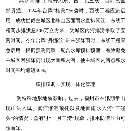
“高水高排”工程分为东、西、北三线，目前已全
部贯通。2024年台风“格美”来袭时，西线工程应急启
用，成功拦截主城区北峰山区面雨水直排闽江，东线工
程同步排洪超200万立方米，为城区内河排涝争取了宝
贵时间。今年台风“丹娜丝”带来强降雨时，东线工程应
急启用，根据预测雨量，配合水库预排预泄，有效避免
主城区因强降雨出现大面积内涝，使主城区内涝点积水
时间平均缩短30%。
联排联调，实现一体化管理
受特殊地形地貌影响，过去，福州市在汛期常出
现山洪入城、闽江涨潮顶托以及地面雨水入河
“三碰
头”的情况，曾有过“一月三涝”现象，排水防涝压力可
想而知。