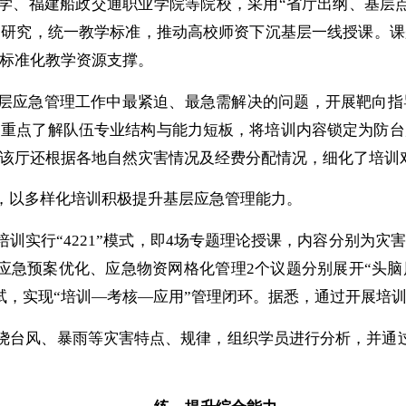
学、福建船政交通职业学院等院校，采用
“省厅出纲、基层
题研究，统一教学标准，推动高校师资下沉基层一线授课。课
标准化教学资源支撑。
层应急管理工作中最紧迫、最急需解决的问题，开展靶向指
，重点了解队伍专业结构与能力短板，将培训内容锁定为防台
能。该厅还根据各地自然灾害情况及经费分配情况，细化了培训
，以多样化培训积极提升基层应急管理能力。
培训实行
“4221”模式，即4场专题理论授课，内容分别为
应急预案优化、应急物资网格化管理2个议题分别展开“头脑
试，实现“培训—考核—应用”管理闭环。据悉，通过开展培训
绕台风、暴雨等灾害特点、规律，组织学员进行分析，并通