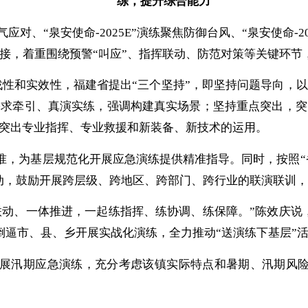
练
，
提升综合能力
气应对、“泉安使命-2025E”演练聚焦防御台风、“泉安使命-
接，着重围绕预警“叫应”、指挥联动、防范对策等关键环节
实战性和实效性，福建省提出“三个坚持”，即坚持问题导向，
需求牵引、真演实练，强调构建真实场景；坚持重点突出，突
，突出专业指挥、专业救援和新装备、新技术的运用。
准，为基层规范化开展应急演练提供精准指导。同时，按照
活动，鼓励开展跨层级、跨地区、跨部门、跨行业的联演联训
动、一体推进，一起练指挥、练协调、练保障。”陈效庆说，福
倒逼市、县、乡开展实战化演练，全力推动“送演练下基层”
展汛期应急演练，充分考虑该镇实际特点和暑期、汛期风