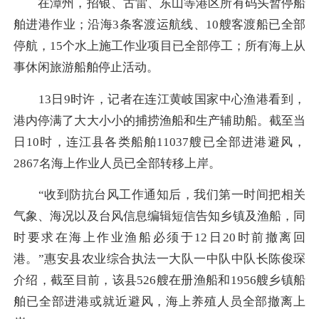
在漳州，招银、古雷、东山等港区所有码头暂停船
舶进港作业；沿海3条客渡运航线、10艘客渡船已全部
停航，15个水上施工作业项目已全部停工；所有海上从
事休闲旅游船舶停止活动。
13日9时许，记者在连江黄岐国家中心渔港看到，
港内停满了大大小小的捕捞渔船和生产辅助船。截至当
日10时，连江县各类船舶11037艘已全部进港避风，
2867名海上作业人员已全部转移上岸。
“收到防抗台风工作通知后，我们第一时间把相关
气象、海况以及台风信息编辑短信告知乡镇及渔船，同
时要求在海上作业渔船必须于12日20时前撤离回
港。”惠安县农业综合执法一大队一中队中队长陈俊琛
介绍，截至目前，该县526艘在册渔船和1956艘乡镇船
舶已全部进港或就近避风，海上养殖人员全部撤离上