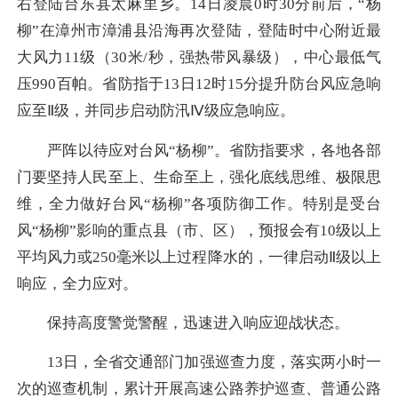
右登陆台东县太麻里乡。14日凌晨0时30分前后，“杨
柳”在漳州市漳浦县沿海再次登陆，登陆时中心附近最
大风力11级（30米/秒，强热带风暴级），中心最低气
压990百帕。省防指于13日12时15分提升防台风应急响
应至Ⅱ级，并同步启动防汛Ⅳ级应急响应。
严阵以待应对台风“杨柳”。省防指要求，各地各部
门要坚持人民至上、生命至上，强化底线思维、极限思
维，全力做好台风“杨柳”各项防御工作。特别是受台
风“杨柳”影响的重点县（市、区），预报会有10级以上
平均风力或250毫米以上过程降水的，一律启动Ⅱ级以上
响应，全力应对。
保持高度警觉警醒，迅速进入响应迎战状态。
13日，全省交通部门加强巡查力度，落实两小时一
次的巡查机制，累计开展高速公路养护巡查、普通公路