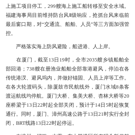
上施工项目停工，299艘海上施工船转移至安全水域。
福建海事局目前维持防台风Ⅱ级响应，抢抓台风来临前
最后窗口期，对“交通流、船舶、人员”等三方面加强管
控。
严格落实海上防风避险，船进港、人上岸。
在厦门，截至13日19时，全市2035艘乡镇船舶全
部回港；738艘在册渔业船舶全部靠港避风，停泊在各
传统港汊、避风坞内，并做好锚固、人员上岸等工作。
在各大轮渡码头，除厦鼓市民航线外，厦门水域8条客
渡运航线均停航。厦门大桥、集美大桥、杏林大桥等20
座桥梁于13日22时起全部关闭，预计于14日5时起恢复
通行。同时，厦门、漳州高速公路于13日21时实行全封
闭，BRT线路13日22时起停运。