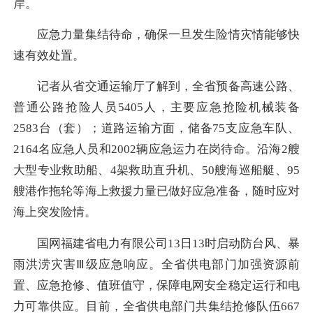
岸。
应急力量集结待命，确保一旦发生险情灾情能够快
速有效处置。
记者从省交通运输厅了解到，全省预备高速公路、
普通公路抢险人员5405人，主要应急抢险机械装备
2583台（套）；道路运输方面，储备75支应急车队、
2164名应急人员和2002辆应急运力在岗待命。沿海2艘
大型专业救助船、4架救助直升机、50艘海巡船艇、95
艘港作拖轮等海上救援力量已做好应急准备，随时应对
海上突发险情。
国网福建省电力有限公司13日13时启动防台风、暴
雨洪涝灾害Ⅲ级应急响应。全省供电部门加强资源前
置、应急抢修、值班值守，保障电网安全稳定运行和电
力可靠供应。目前，全省供电部门共集结抢修队伍667