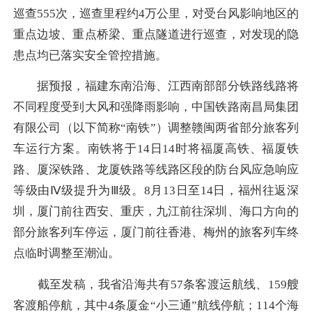
巡查555次，巡查里程约4万公里，对受台风影响地区的
重点边坡、重点桥梁、重点隧道进行巡查，对发现的隐
患点均已落实安全管控措施。
据预报，福建东南沿海、江西南部部分铁路线路将
不同程度受到大风和强降雨影响，中国铁路南昌局集团
有限公司（以下简称“南铁”）调整赣闽两省部分旅客列
车运行方案。南铁将于14日14时将福厦高铁、福厦铁
路、厦深铁路、龙厦铁路等线路区段的防台风应急响应
等级由Ⅳ级提升为Ⅲ级。8月13日至14日，福州往返深
圳，厦门前往西安、重庆，九江前往深圳、海口方向的
部分旅客列车停运，厦门前往香港、梅州的旅客列车终
点临时调整至潮汕。
截至发稿，我省沿海共有57条客渡运航线、159艘
客渡船停航，其中4条厦金“小三通”航线停航；114个海