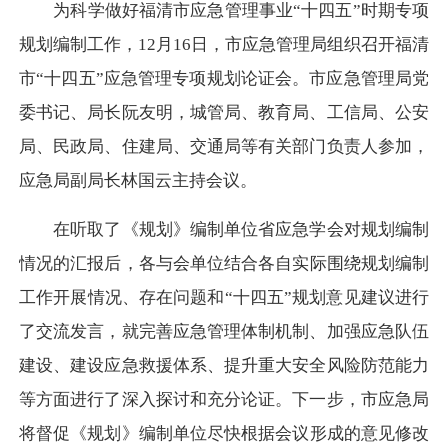
为科学做好
福清市
应急管理事业
“十四五”时期
专项
规划编制工作，
1
2
月
16
日，
市
应急管理局组织召开
福清
市
“十四五”应急管理
专项
规划
论证
会
。
市
应急管理局党
委书记、局长
阮友明
，
城管局、教育局、工信局、公安
局、民政局、住建局、交通局等有关部门
负责人
参加，
应急局副局长林国云主持会议
。
在听取了《规划》编制单位省应急学会
对规划
编制
情况
的
汇报
后，
各
与会
单位
结合各自实际围绕规划编制
工作开展情况、存在问题和
“十四五”规划意见建议进行
了交流发言，就完善应急管理体制机制、加强应急队伍
建设、
建设应急救援体系、提升重大安全风险防范能力
等方面进行了深入探讨
和充分论证
。下一步，
市应急局
将督促
《
规划
》
编制单位尽快根据
会议形成的
意见修改