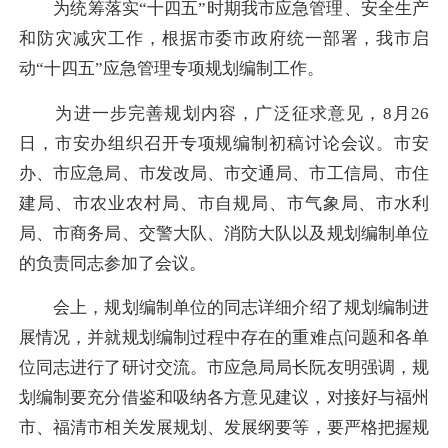
为统筹
落实
“十四五”时期
我市应急管理、安全生产
和防灾减灾工作，根据市委市政府统一部署，我市启
动
“十四五”应急管理专项规划编制工作。
为进一步完善规划内容，广泛征求意见，
8月26
日，市安办组织召开专项规编制初稿讨论会议。市安
办、市应急局、市发改局、市交通局、市工信局、市住
建局、市农业农村局、市自规局、市气象局、市水利
局、市商务局、交警大队、消防大队以及规划编制单位
的负责同志参加了会议。
会上，
规划编制单位
的同志
详细
介绍了规划编制进
展情况，并就
规划
编制过程中存在的重难点问题
和各单
位同志
进行了研讨交流。
市应急局局长阮友明强调，规
划编制
要充分借鉴和吸纳各方意见建议，对接好与
福州
市、福清市
相关
发展
规划、
发展纲要等，要
严格把握规