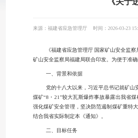
《关于
来源：福建省应急管理厅
时间：2026-03-23 15:
《福建省应急管理厅
国家矿山安全监察
矿山安全监察局福建局联合印发。为便于准确
一、
背景和
依据
党的十八大以来，习近平总书记就矿山
煤矿
“8・21”较大瓦斯爆炸事故暴露出我
强化煤矿安全管理，坚决防范遏制煤矿重特
结合我省实际制定本《通知》。
二、
目标任务