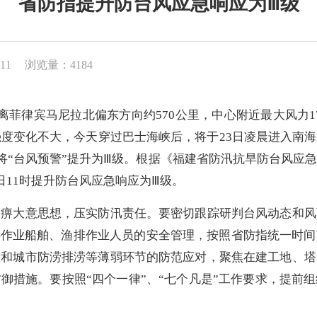
省防指提升防台风应急响应为Ⅲ级
11
浏览量：4184
菲律宾马尼拉北偏东方向约570公里，中心附近最大风力1
强度变化不大，今天穿过巴士海峡后，将于23日凌晨进入南
时将“台风预警”提升为Ⅲ级。根据《福建省防汛抗旱防台风
日11时提升防台风应急响应为Ⅲ级。
大意思想，压实防汛责任。要密切跟踪研判台风动态和风
类作业船舶、渔排作业人员的安全管理，按照省防指统一时
控和城市防涝排涝等薄弱环节的防范应对，聚焦在建工地、塔
御措施。要按照“四个一律”、“七个凡是”工作要求，提前