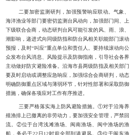
二要加密监测研判，加强预警响应联动。
气象、
海洋渔业等部门要密切监测台风动向，加强部门间、上
下级联合会商，动态研判台风可能引发的风、雨、浪、
潮影响，递进式向同级防指和防台风相关职能部门滚动
预报，及时
“叫应”重点单位和责任人。要持续滚动向公
众发布台风消息、风险提示及防御指南，引导社会各界
主动做好防灾避险准备。沿海市县两级防指及相关部门
要及时启动或调整应急响应，加强综合会商研判，动态
明确防御重点区域与薄弱环节，针对性部署和采取防御
措施，确保各项应对工作有序推进。
三要严格落实海上防风避险措施。
①对于沿海养
殖渔排上已撤离的非劳动力，要加强安全管理，严禁回
流。②位于台湾浅滩渔场、闽南渔场、闽中渔场的渔
船，务必于22日12时前全部到港避风。③位于闽东渔