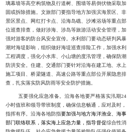
璃幕墙等高空构筑物及行道树、围墙等易倒伏物采取加
固或拆除措施。文旅部门要指导地方加强滨海景区、非
景区景点、网红打卡点、沿海岛礁、沙滩浴场等重点部
位巡查排查，做好涉海、涉岛等旅游活动安全管理，加
强对游客的防台风安全宣传。水利部门要动态研判风暴
潮对海堤影响，组织做好海堤巡查排险工作，加强水利
工程调度，强化小水库、小山塘的度汛管理，确保防潮
防洪安全。住建、交通部门要针对沿海在建工地、水上
施工项目、桥梁隧道、高速公路等重点部位开展隐患排
查，扎实落实防风防雨等安全防护措施。
五要强化应急准备。
沿海各地要严格落实汛期
24
小时值班和领导带班制度，确保信息畅通，应对及时，
指挥有序。沿海各地防指
要加强与地方海洋渔业、海事
部门联络联系，落实海上应急力量，指导督促
综合性消
防救援队伍、社会应急救援力量等抢险队伍强化值班备