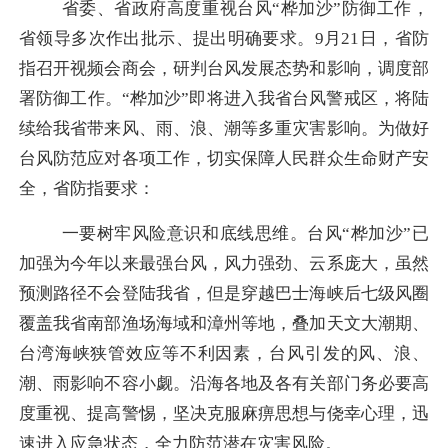
省委、省政府高度重视台风
“桦加沙”防御工作，
省领导多次作出批示、提出明确要求。9月21日，省防
指召开视频会商会，研判台风发展态势和影响，调度部
署防御工作。“桦加沙”即将进入我省台风警戒区，将陆
续给我省带来风、雨、浪、潮等多重灾害影响。为做好
台风防范应对各项工作，切实保障人民群众生命财产安
全，省防指要求：
一要树牢风险意识和底线思维。
台风
“桦加沙”已
加强为今年以来最强台风，风力强劲、云系庞大，虽然
预测路径不会登陆我省，但是穿越巴士海峡后七级风圈
覆盖我省南部渔场海域和漳州等地，叠加天文大潮期、
台湾海峡狭管效应等不利因素，台风引发的风、浪、
潮、雨影响不容小觑。沿海各地及各有关部门务必要高
度重视、提高警惕，坚决克服麻痹思想与侥幸心理，迅
速进入应急状态，全力防范潜在灾害风险。