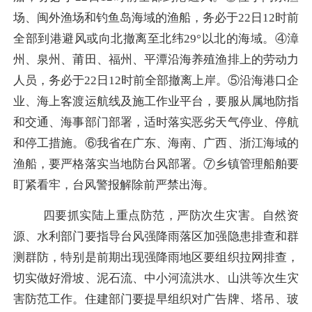
场、闽外渔场和钓鱼岛海域的渔船，务必于22日12时前
全部到港避风或向北撤离至北纬29°以北的海域。④漳
州、泉州、莆田、福州、平潭沿海养殖渔排上的劳动力
人员，务必于22日12时前全部撤离上岸。⑤沿海港口企
业、海上客渡运航线及施工作业平台，要服从属地防指
和交通、海事部门部署，适时落实恶劣天气停业、停航
和停工措施。⑥我省在广东、海南、广西、浙江海域的
渔船，要严格落实当地防台风部署。⑦乡镇管理船舶要
盯紧看牢，台风警报解除前严禁出海。
四要抓实陆上重点防范，严防次生灾害。
自然资
源、水利部门要指导台风强降雨落区加强隐患排查和群
测群防，特别是前期出现强降雨地区要组织拉网排查，
切实做好滑坡、泥石流、中小河流洪水、山洪等次生灾
害防范工作。住建部门要提早组织对广告牌、塔吊、玻