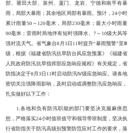
部、莆田大部、泉州、厦门、龙岩、宁德和南平有暴
雨，局部大暴雨；其余地区局部有暴雨。预计，
24
小时
累计雨量
50
～
120
毫米，局部
230
毫米；最大小时雨量
90
毫米；雷雨时局地伴有短时强降水、
7
～
10
级大风等
强对流天气。省气象台
8
月
3
日
11
时提升“暴雨预警”至Ⅲ
级，根据《福建省防汛抗旱防台风应急预案》《福建省
人民政府防汛抗旱指挥部应急响应规程》有关规定，省
防指决定于
8
月
3
日
11
时启动防汛Ⅳ级应急响应。请各地
密切关注强降雨影响，及时启动或调整防汛应急响应，
扎实做好以下工作：
1.
各地和负有防汛职能的部门要坚决克服麻痹思
想，严格落实
24
小时值班值守和领导带班制度，坚决执
行省防指关于防汛高级别预警防范应对工作的要求，落