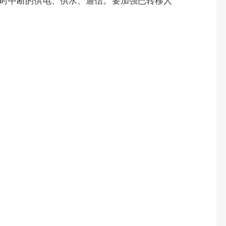
时中断的供电、供水、通信。要加强已转移人