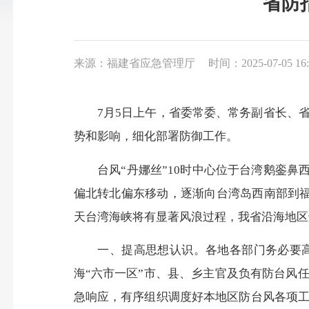
省防
来源：福建省应急管理厅
时间：2025-07-05 16:
7
月
5
日上午，省委常委、常务副省长、
势和影响，细化部署防御工作。
台风“丹娜丝”
10
时中心位于台湾鹅銮鼻
偏北转北偏东移动，逐渐向台湾岛西南部到
天台湾海峡将有显著风浪过程，我省沿海地区
一、提高思想认识。
各地各部门务必要
海“六市一区”市、县、乡主官及负有防台风
急响应，有序组织调度好本地区防台风各项