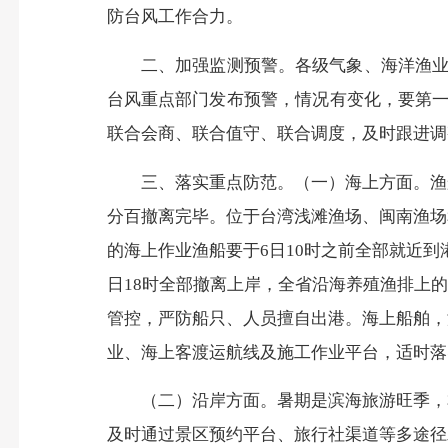
防台风工作合力。
二、加强监测预警。
各级气象、海洋渔
台风重点部门发布预警，情况有变化，要第一
联合会商、联合值守、联合调度，及时跟进调
三、落实重点防范。（一）海上方面。渔
分百撤离完毕。位于台湾浅滩渔场、闽南渔场
的海上作业渔船要于
6
日
10
时之前全部就近到
日
18
时全部撤离上岸，全省沿海养殖渔排上的
管控，严防船只、人员擅自出港。海上船舶，
业、海上客渡运航线及施工作业平台，适时落
（二）沿岸方面。暑期是滨海旅游旺季，
及时通过景区预约平台、旅行社渠道等多途径