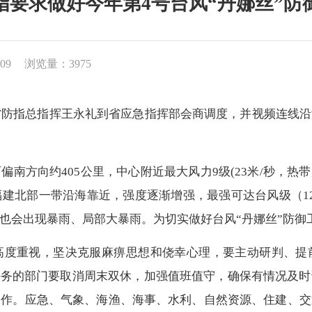
指要求做好今年第4号台风“丹娜丝”防
09
浏览量：3975
省防指总指挥王永礼到省应急指挥部会商调度，并视频连线沿
西偏南方向约
405
公里，中心附近最大风力
9
级
(23
米
/
秒，热带
福建北部一带沿海靠近，强度逐渐增强，最强可达台风级（
1
也会出现暴雨、局部大暴雨。为切实做好台风“丹娜丝”防御
高度重视，坚决克服麻痹思想和侥幸心理，要主动研判、提
任务的部门要取消周末双休，加强值班值守，确保有情况及
工作。应急、气象、海渔、海事、水利、自然资源、住建、交