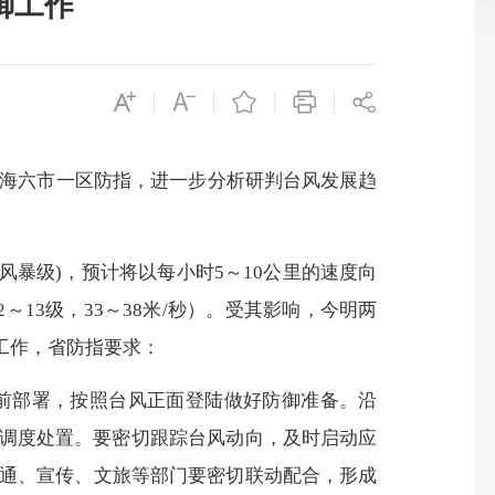
御工作
海六市一区防指，进一步分析研判台风发展趋
风暴级
)
，预计将
以每小时
5
～
10
公里的速度向
2
～
13
级，
33
～
38
米
/
秒）。受其影响，今明两
工作，省防指要求：
前部署，按照台风正面登陆做好防御准备。沿
时调度处置。要密切跟踪台风动向，及时启动应
通、宣传、文旅等部门要密切联动配合，形成