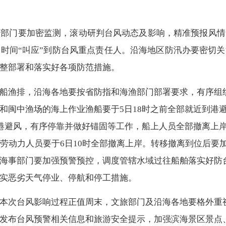
业部门要加密监测，滚动研判台风动态及影响，精准预报风情
时间“叫应”到防台风重点责任人。沿海地区防汛办要密切
整部署和落实好各项防范措施。
船渔排，
沿海各地要按省防指和海渔部门部署要求，有序组
和闽中渔场的海上作业渔船要于
5
日
18
时之前全部就近到港
港避风，有序停靠并做好锚固等工作，船上人员全部撤离上
劳动力人员要于
6
日
10
时全部撤离上岸。转移撤离到位后要
海事部门要加强预警预控，调度管辖水域过往船舶落实好防
实恶劣天气停业、停航和停工措施。
本次台风影响过程正值周末，文旅部门及沿海各地要格外重
发布台风预警相关信息和旅游安全提示，加强滨海景区景点