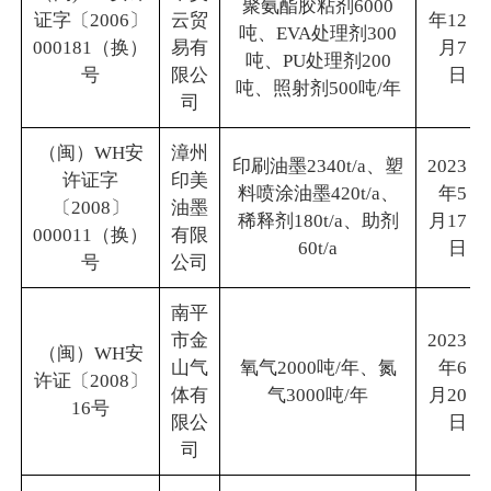
聚氨酯胶粘剂6000
证字〔2006〕
云贸
年12
吨、EVA处理剂300
000181（换）
易有
月7
吨、PU处理剂200
号
限公
日
吨、照射剂500吨/年
司
（闽）WH安
漳州
印刷油墨2340t/a、塑
2023
许证字
印美
料喷涂油墨420t/a、
年5
〔2008〕
油墨
稀释剂180t/a、助剂
月17
000011（换）
有限
60t/a
日
号
公司
南平
市金
2023
（闽）WH安
山气
氧气2000吨/年、氮
年6
许证〔2008〕
体有
气3000吨/年
月20
16号
限公
日
司