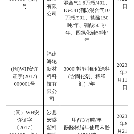
混合气1.6万瓶/40L、
号
有限
日
IG-541消防混合气10
公司
万瓶/90L、盐酸150
吨/年、硼酸50吨/
年、四氯化硅50吨/
年
福建
海轮
2023
(闽)WH安许
新材
3000吨特种船舶涂料
年7
证字(2017)
料科
(含固化剂、稀释
月11
000001号
技有
剂）/年
日
限公
司
（闽）WH安
沙县
2023
许证字
宏盛
甲醛3万吨/年
年6
〔2017〕
塑料
酚醛树脂年使用苯酚
月21