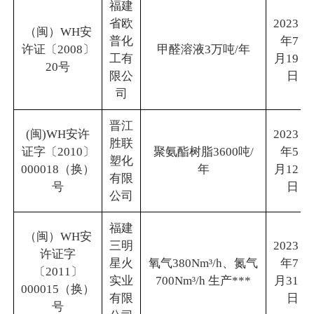
福建
省欧
2023
（闽）WH安
普化
年7
许证〔2008〕
甲醛溶液3万吨/年
工有
月19
20号
限公
日
司
晋江
(闽)WH安许
2023
胜联
证字〔2010〕
聚氨酯树脂3600吨/
年5
塑化
000018（换）
年
月12
有限
号
日
公司
福建
（闽）WH安
三明
2023
许证字
星火
氧气380Nm³/h、氮气
年7
〔2011〕
实业
700Nm³/h 生产***
月31
000015（换）
有限
日
号