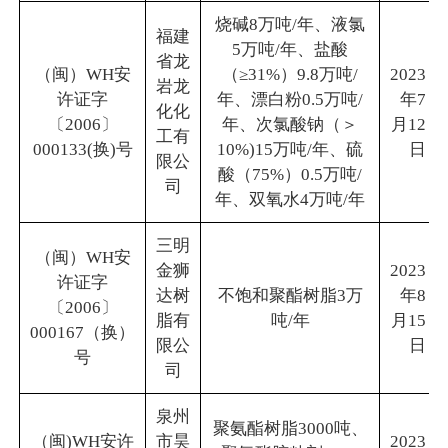
烧碱8万吨/年、液氯
福建
5万吨/年、盐酸
省龙
（闽）WH安
（≥31%）9.8万吨/
2023
岩龙
许证字
年、漂白粉0.5万吨/
年7
化化
〔2006〕
年、次氯酸钠（＞
月12
工有
000133(换)号
10%)15万吨/年、硫
日
限公
酸（75%）0.5万吨/
司
年、双氧水4万吨/年
三明
（闽）WH安
金狮
2023
许证字
达树
不饱和聚酯树脂3万
年8
〔2006〕
脂有
吨/年
月15
000167（换）
限公
日
号
司
泉州
聚氨酯树脂3000吨、
（闽)WH安许
市昊
2023