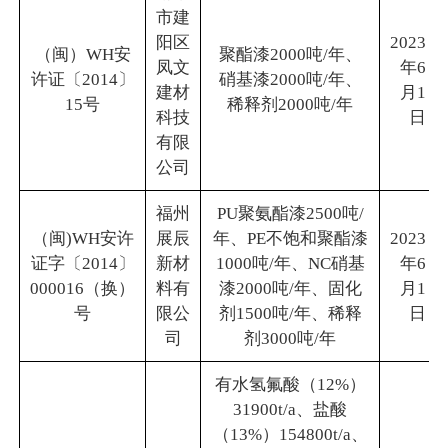
市建
阳区
2023
（闽）WH安
聚酯漆2000吨/年、
凤文
年6
许证〔2014〕
硝基漆2000吨/年、
建材
月1
15号
稀释剂2000吨/年
科技
日
有限
公司
福州
PU聚氨酯漆2500吨/
（闽)WH安许
展辰
年、PE不饱和聚酯漆
2023
证字〔2014〕
新材
1000吨/年、NC硝基
年6
000016（换）
料有
漆2000吨/年、固化
月1
号
限公
剂1500吨/年、稀释
日
司
剂3000吨/年
有水氢氟酸（12%）
31900t/a、盐酸
（13%）154800t/a、