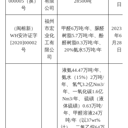
000005（换）
有限
28500吨
日
号
公司
福州
（闽榕新）
市宏
甲醛6万吨/年、脲醛
2023
WH安许证字
业化
树脂5.7万吨/年、酚
年6
[2020]00002
工有
醛树脂0.3万吨/年、
月28
号
限公
20%氨水5万吨/年
日
司
液氨44.47万吨/年、
氨水（15%）2万吨/
年、 氢气3.2亿Nm3/
年、一氧化碳1.6亿
Nm3/年、 硫磺（液
体硫磺）0.63万吨/
年、甲醛溶液24万
吨/年（以37wt%
计）、二氯乙烷64万