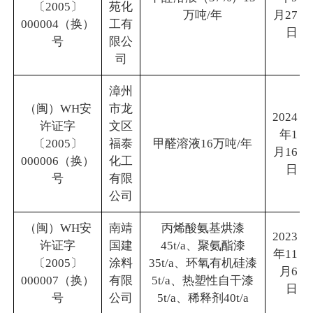
〔2005〕
苑化
万吨/年
月27
000004（换）
工有
日
号
限公
司
漳州
（闽）WH安
市龙
2024
许证字
文区
年1
〔2005〕
福泰
甲醛溶液16万吨/年
月16
000006（换）
化工
日
号
有限
公司
（闽）WH安
南靖
丙烯酸氨基烘漆
2023
许证字
国建
45t/a、聚氨酯漆
年11
〔2005〕
涂料
35t/a、环氧有机硅漆
月6
000007（换）
有限
5t/a、热塑性自干漆
日
号
公司
5t/a、稀释剂40t/a