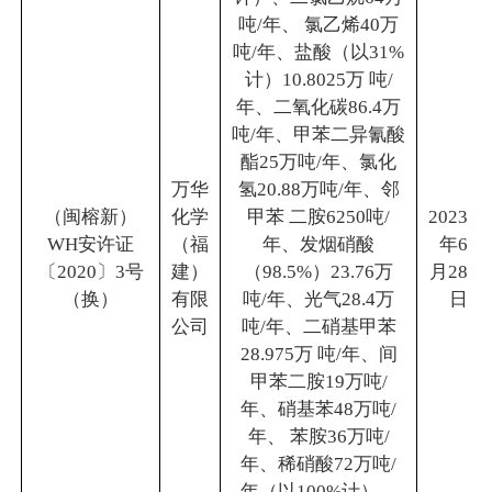
吨/年、 氯乙烯40万
吨/年、盐酸（以31%
计）10.8025万 吨/
年、二氧化碳86.4万
吨/年、甲苯二异氰酸
酯25万吨/年、氯化
万华
氢20.88万吨/年、邻
（闽榕新）
化学
甲苯 二胺6250吨/
2023
WH安许证
（福
年、发烟硝酸
年6
〔2020〕3号
建）
（98.5%）23.76万
月28
（换）
有限
吨/年、光气28.4万
日
公司
吨/年、二硝基甲苯
28.975万 吨/年、间
甲苯二胺19万吨/
年、硝基苯48万吨/
年、 苯胺36万吨/
年、稀硝酸72万吨/
年（以100%计）、