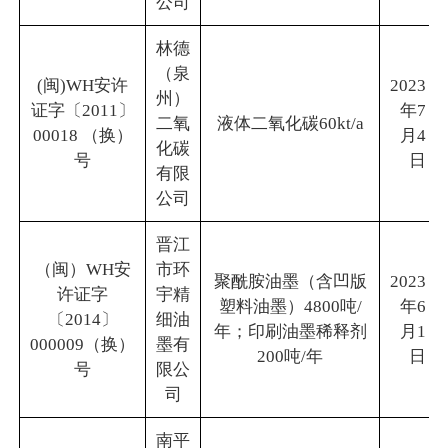
公司
林德
（泉
(闽)WH安许
2023
州）
证字〔2011〕
年7
二氧
液体二氧化碳60kt/a
00018 （换）
月4
化碳
号
日
有限
公司
晋江
（闽）WH安
市环
聚酰胺油墨（含凹版
2023
许证字
宇精
塑料油墨）4800吨/
年6
〔2014〕
细油
年；印刷油墨稀释剂
月1
000009（换）
墨有
200吨/年
日
号
限公
司
南平