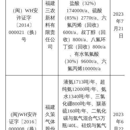
福建
盐酸（32%）
（闽）WH安
三农
174000t/a、硫酸
2023
许证字
新材
（85%）2770t/a、六
年7
〔2014〕
料有
氟丙烯（回收）
月21
000021（换）
限责
600t/a、叔丁醇（回
日
号
任公
收）800t/a、八氟环
司
丁烷（回收）800t/a
、有水氢氟酸
（30%）9600t/a、六
氟丙烯10000t/a
液氨1713吨/年、超
纯氨12000吨/年、氨
水1340吨/年、三氯
化硼800吨/年、羰基
福建
硫160吨/年、二氧化
(闽)WH安许
久策
2023
碳与氩气混合气5万
证字〔2016〕
气体
年6
瓶/40L、硅烷与氮气
000008（换）
股份
月22